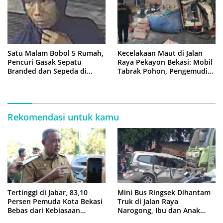
Satu Malam Bobol 5 Rumah,
Kecelakaan Maut di Jalan
Pencuri Gasak Sepatu
Raya Pekayon Bekasi: Mobil
Branded dan Sepeda di
Tabrak Pohon, Pengemudi
Cluster Jatisampurna
Tewas Terjepit
Rekomendasi untuk kamu
Tertinggi di Jabar, 83,10
Mini Bus Ringsek Dihantam
Persen Pemuda Kota Bekasi
Truk di Jalan Raya
Bebas dari Kebiasaan
Narogong, Ibu dan Anak
Merokok
Dievakuasi ke Rumah Sakit