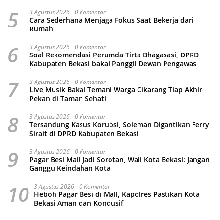
5
3 Agustus 2026
0 Komentar
Cara Sederhana Menjaga Fokus Saat Bekerja dari
Rumah
6
3 Agustus 2026
0 Komentar
Soal Rekomendasi Perumda Tirta Bhagasasi, DPRD
Kabupaten Bekasi bakal Panggil Dewan Pengawas
7
3 Agustus 2026
0 Komentar
Live Musik Bakal Temani Warga Cikarang Tiap Akhir
Pekan di Taman Sehati
8
3 Agustus 2026
0 Komentar
Tersandung Kasus Korupsi, Soleman Digantikan Ferry
Sirait di DPRD Kabupaten Bekasi
9
3 Agustus 2026
0 Komentar
Pagar Besi Mall Jadi Sorotan, Wali Kota Bekasi: Jangan
Ganggu Keindahan Kota
10
3 Agustus 2026
0 Komentar
Heboh Pagar Besi di Mall, Kapolres Pastikan Kota
Bekasi Aman dan Kondusif