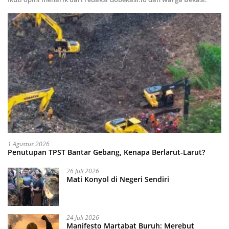
1 Agustus 2026
Penutupan TPST Bantar Gebang, Kenapa Berlarut-Larut?
26 Juli 2026
Mati Konyol di Negeri Sendiri
24 Juli 2026
Manifesto Martabat Buruh: Merebut