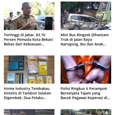
Tertinggi di Jabar, 83,10
Mini Bus Ringsek Dihantam
Persen Pemuda Kota Bekasi
Truk di Jalan Raya
Bebas dari Kebiasaan
Narogong, Ibu dan Anak
Merokok
Dievakuasi ke Rumah Sakit
Home Industry Tembakau
Polisi Ringkus 6 Perampok
Sintetis di Tambun Selatan
Bersenjata Tajam yang
Digerebek, Dua Pelaku
Bacok Pegawai Koperasi di
Diringkus Polisi
Cibitung