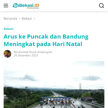
Langsung
ke
konten
Beranda
Bekasi
Bekasi
Arus ke Puncak dan Bandung
Meningkat pada Hari Natal
Mochamad Yacub Ardiansyah
26 Desember 2025