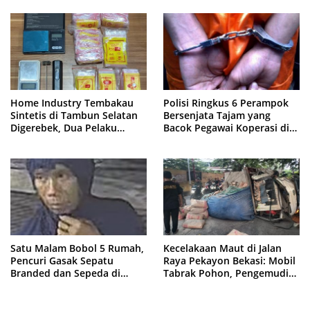
Home Industry Tembakau
Polisi Ringkus 6 Perampok
Sintetis di Tambun Selatan
Bersenjata Tajam yang
Digerebek, Dua Pelaku
Bacok Pegawai Koperasi di
Diringkus Polisi
Cibitung
Satu Malam Bobol 5 Rumah,
Kecelakaan Maut di Jalan
Pencuri Gasak Sepatu
Raya Pekayon Bekasi: Mobil
Branded dan Sepeda di
Tabrak Pohon, Pengemudi
Cluster Jatisampurna
Tewas Terjepit