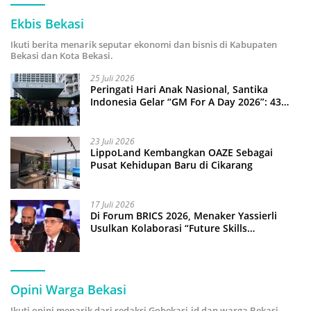
Ekbis Bekasi
Ikuti berita menarik seputar ekonomi dan bisnis di Kabupaten
Bekasi dan Kota Bekasi.
25 Juli 2026
Peringati Hari Anak Nasional, Santika
Indonesia Gelar “GM For A Day 2026”: 43
Anak Pimpin Operasional Hotel
23 Juli 2026
LippoLand Kembangkan OAZE Sebagai
Pusat Kehidupan Baru di Cikarang
17 Juli 2026
Di Forum BRICS 2026, Menaker Yassierli
Usulkan Kolaborasi “Future Skills
Forecasting” demi Hadapi Era Ekonomi
Hijau
Opini Warga Bekasi
Ikuti opini menarik dari redaksi Gobekasi.id dan warga Bekasi.