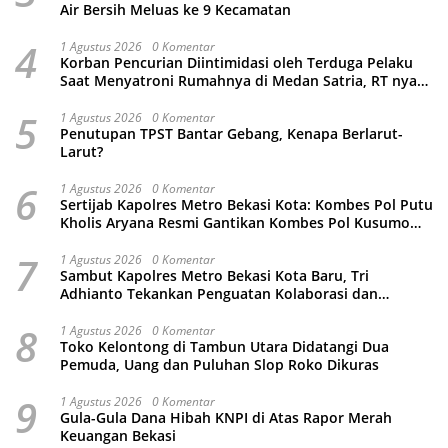
Air Bersih Meluas ke 9 Kecamatan
4
1 Agustus 2026
0 Komentar
Korban Pencurian Diintimidasi oleh Terduga Pelaku
Saat Menyatroni Rumahnya di Medan Satria, RT nya
Malah Ikut-Ikutan!
5
1 Agustus 2026
0 Komentar
Penutupan TPST Bantar Gebang, Kenapa Berlarut-
Larut?
6
1 Agustus 2026
0 Komentar
Sertijab Kapolres Metro Bekasi Kota: Kombes Pol Putu
Kholis Aryana Resmi Gantikan Kombes Pol Kusumo
Wahyu Bintoro
7
1 Agustus 2026
0 Komentar
Sambut Kapolres Metro Bekasi Kota Baru, Tri
Adhianto Tekankan Penguatan Kolaborasi dan
Kamtibmas
8
1 Agustus 2026
0 Komentar
Toko Kelontong di Tambun Utara Didatangi Dua
Pemuda, Uang dan Puluhan Slop Roko Dikuras
9
1 Agustus 2026
0 Komentar
Gula-Gula Dana Hibah KNPI di Atas Rapor Merah
Keuangan Bekasi