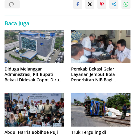
Baca Juga
Diduga Melanggar
Pemkab Bekasi Gelar
Administrasi, Plt Bupati
Layanan Jemput Bola
Bekasi Didesak Copot Dirum
Penerbitan NIB Bagi
PDAM Tirta Bhagasasi
Pedagang Pasar Cikarang
Abdul Harris Bobihoe Puji
Truk Terguling di