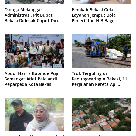
Diduga Melanggar
Pemkab Bekasi Gelar
Administrasi, Plt Bupati
Layanan Jemput Bola
Bekasi Didesak Copot Dirum
Penerbitan NIB Bagi
PDAM Tirta Bhagasasi
Pedagang Pasar Cikarang
Abdul Harris Bobihoe Puji
Truk Terguling di
Semangat Atlet Pelajar di
Kedungwaringin Bekasi, 11
Peparpeda Kota Bekasi
Perjalanan Kereta Api
Sempat Tertahan