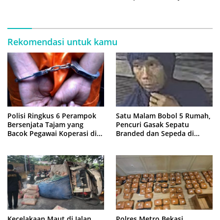
Latihan Intensif di Cikarang
Rekomendasi untuk kamu
Polisi Ringkus 6 Perampok
Satu Malam Bobol 5 Rumah,
Bersenjata Tajam yang
Pencuri Gasak Sepatu
Bacok Pegawai Koperasi di
Branded dan Sepeda di
Cibitung
Cluster Jatisampurna
Kecelakaan Maut di Jalan
Polres Metro Bekasi