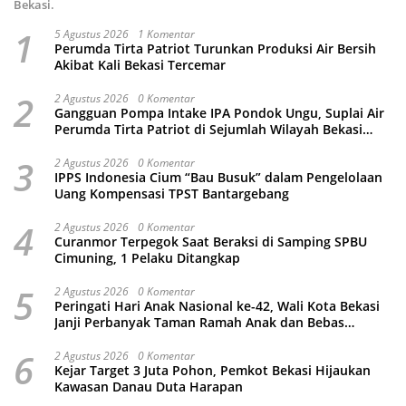
Bekasi.
1
5 Agustus 2026
1 Komentar
Perumda Tirta Patriot Turunkan Produksi Air Bersih
Akibat Kali Bekasi Tercemar
2
2 Agustus 2026
0 Komentar
Gangguan Pompa Intake IPA Pondok Ungu, Suplai Air
Perumda Tirta Patriot di Sejumlah Wilayah Bekasi
Terganggu
3
2 Agustus 2026
0 Komentar
IPPS Indonesia Cium “Bau Busuk” dalam Pengelolaan
Uang Kompensasi TPST Bantargebang
4
2 Agustus 2026
0 Komentar
Curanmor Terpegok Saat Beraksi di Samping SPBU
Cimuning, 1 Pelaku Ditangkap
5
2 Agustus 2026
0 Komentar
Peringati Hari Anak Nasional ke-42, Wali Kota Bekasi
Janji Perbanyak Taman Ramah Anak dan Bebas
Perundungan
6
2 Agustus 2026
0 Komentar
Kejar Target 3 Juta Pohon, Pemkot Bekasi Hijaukan
Kawasan Danau Duta Harapan