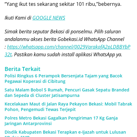
“Yang ikut tes sekarang sekitar 101 ribu,”bebernya.
Ikuti Kami di
GOOGLE NEWS
Simak berita seputar Bekasi di ponselmu. Pilih saluran
andalanmu akses berita Gobekasi.id WhatsApp Channel
:
https://whatsapp.com/channel/0029VarakafA2pLDBBYbP
32t
. Pastikan kamu sudah install aplikasi WhatsApp ya.
Berita Terkait
Polisi Ringkus 6 Perampok Bersenjata Tajam yang Bacok
Pegawai Koperasi di Cibitung
Satu Malam Bobol 5 Rumah, Pencuri Gasak Sepatu Branded
dan Sepeda di Cluster Jatisampurna
Kecelakaan Maut di Jalan Raya Pekayon Bekasi: Mobil Tabrak
Pohon, Pengemudi Tewas Terjepit
Polres Metro Bekasi Gagalkan Pengiriman 17 Kg Ganja
Jaringan Antarprovinsi
Disdik Kabupaten Bekasi Terapkan e-Ijazah untuk Lulusan