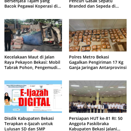
Bersenjata Tajam yang
Pencuri Gasak Sepatu
Bacok Pegawai Koperasi di
Branded dan Sepeda di
Cibitung
Cluster Jatisampurna
Kecelakaan Maut di Jalan
Polres Metro Bekasi
Raya Pekayon Bekasi: Mobil
Gagalkan Pengiriman 17 Kg
Tabrak Pohon, Pengemudi
Ganja Jaringan Antarprovinsi
Tewas Terjepit
Disdik Kabupaten Bekasi
Persiapan HUT ke-81 RI: 50
Terapkan e-Ijazah untuk
Anggota Paskibraka
Lulusan SD dan SMP
Kabupaten Bekasi Jalani