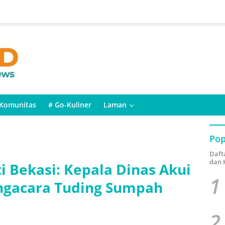
Komunitas
# Go-Kuliner
Laman
Pop
Daft
dan 
i Bekasi: Kepala Dinas Akui
1
engacara Tuding Sumpah
2