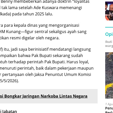
 Benny membeberkan adanya doktrin “loyalitas
al tak lama setelah Ade Kuswara memenangi
lkada) pada tahun 2025 lalu.
a para kepala dinas yang mengorganisasi
M Kunang—figur sentral sekaligus ayah sang
Opi
ikan resmi digelar oleh negara.
Ikut
warg
f) itu, jadi saya berinisiatif mendatangi langsung
mpaikan bahwa Pak Bupati sekarang sudah
atuh terhadap perintah Pak Bupati. Harus loyal,
 menuruti perintah, baik dalam pekerjaan maupun
ecar pertanyaan oleh Jaksa Penuntut Umum Komisi
5/5/2026).
asi Bongkar Jaringan Narkoba Lintas Negara
1 Agu
Pen
i Jabatan
Berl