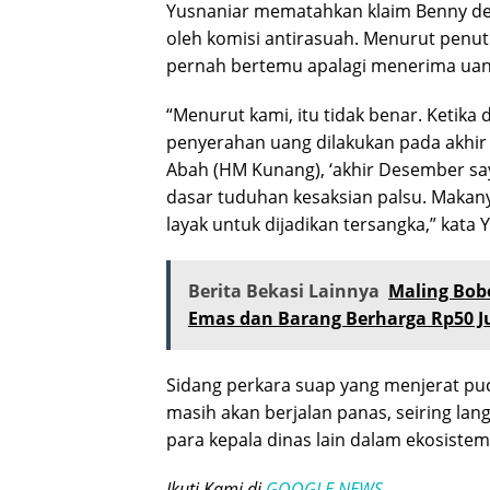
Yusnaniar mematahkan klaim Benny de
oleh komisi antirasuah. Menurut pen
pernah bertemu apalagi menerima uang
“Menurut kami, itu tidak benar. Ketika
penyerahan uang dilakukan pada akhir
Abah (HM Kunang), ‘akhir Desember saya
dasar tuduhan kesaksian palsu. Makan
layak untuk dijadikan tersangka,” kata
Berita Bekasi Lainnya
Maling Bob
Emas dan Barang Berharga Rp50 J
Sidang perkara suap yang menjerat puc
masih akan berjalan panas, seiring la
para kepala dinas lain dalam ekosistem
Ikuti Kami di
GOOGLE NEWS