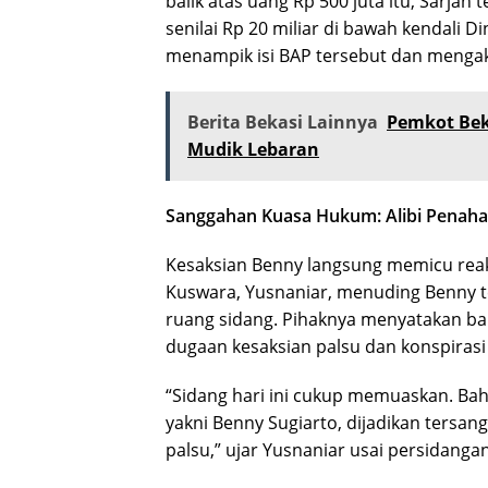
balik atas uang Rp 500 juta itu, Sarjan
senilai Rp 20 miliar di bawah kendali D
menampik isi BAP tersebut dan mengaku
Berita Bekasi Lainnya
Pemkot Bek
Mudik Lebaran
Sanggahan Kuasa Hukum: Alibi Penah
Kesaksian Benny langsung memicu reak
Kuswara, Yusnaniar, menuding Benny 
ruang sidang. Pihaknya menyatakan ba
dugaan kesaksian palsu dan konspirasi
“Sidang hari ini cukup memuaskan. Bah
yakni Benny Sugiarto, dijadikan tersa
palsu,” ujar Yusnaniar usai persidangan