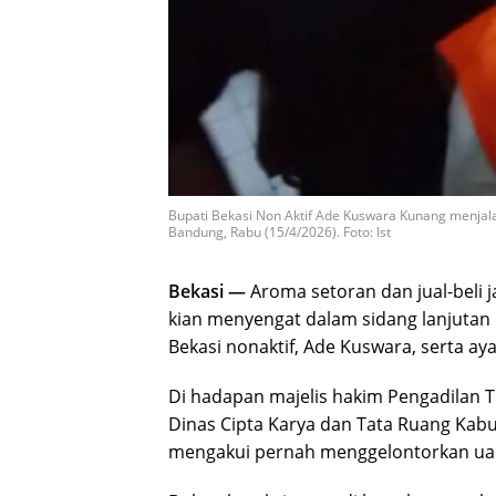
Bupati Bekasi Non Aktif Ade Kuswara Kunang menjalan
Bandung, Rabu (15/4/2026). Foto: Ist
Bekasi —
Aroma setoran dan jual-beli 
kian menyengat dalam sidang lanjutan
Bekasi nonaktif, Ade Kuswara, serta a
Di hadapan majelis hakim Pengadilan T
Dinas Cipta Karya dan Tata Ruang Kabu
mengakui pernah menggelontorkan uan