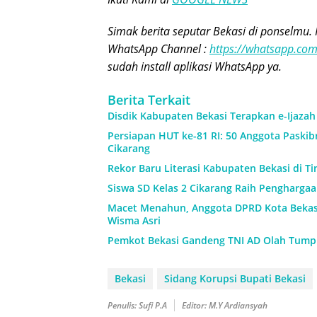
Simak berita seputar Bekasi di ponselmu. 
WhatsApp Channel :
https://whatsapp.c
sudah install aplikasi WhatsApp ya.
Berita Terkait
Disdik Kabupaten Bekasi Terapkan e-Ijaza
Persiapan HUT ke-81 RI: 50 Anggota Paskibr
Cikarang
Rekor Baru Literasi Kabupaten Bekasi di Ti
Siswa SD Kelas 2 Cikarang Raih Pengharga
Macet Menahun, Anggota DPRD Kota Beka
Wisma Asri
Pemkot Bekasi Gandeng TNI AD Olah Tump
Bekasi
Sidang Korupsi Bupati Bekasi
Penulis: Sufi P.A
Editor: M.Y Ardiansyah