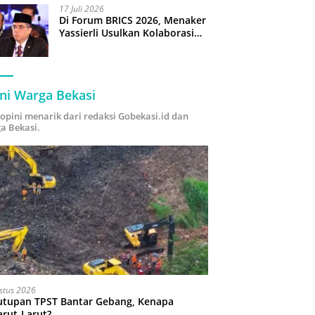
17 Juli 2026
Di Forum BRICS 2026, Menaker
Yassierli Usulkan Kolaborasi
“Future Skills Forecasting”
demi Hadapi Era Ekonomi
Hijau
ni Warga Bekasi
i opini menarik dari redaksi Gobekasi.id dan
a Bekasi.
stus 2026
utupan TPST Bantar Gebang, Kenapa
arut-Larut?