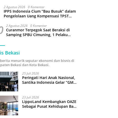
Sejumlah Wilayah Bekasi Terganggu
2 Agustus 2026
0 Komentar
IPPS Indonesia Cium “Bau Busuk” dalam
Pengelolaan Uang Kompensasi TPST
Bantargebang
0
2 Agustus 2026
0 Komentar
Curanmor Terpegok Saat Beraksi di
Samping SPBU Cimuning, 1 Pelaku
Ditangkap
is Bekasi
i berita menarik seputar ekonomi dan bisnis di
paten Bekasi dan Kota Bekasi.
25 Juli 2026
Peringati Hari Anak Nasional,
Santika Indonesia Gelar “GM
For A Day 2026”: 43 Anak
Pimpin Operasional Hotel
23 Juli 2026
LippoLand Kembangkan OAZE
Sebagai Pusat Kehidupan Baru
di Cikarang