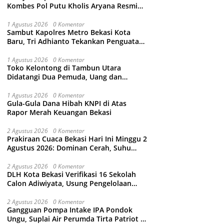
Kombes Pol Putu Kholis Aryana Resmi
Gantikan Kombes Pol Kusumo Wahyu
Bintoro
1 Agustus 2026
0 Komentar
Sambut Kapolres Metro Bekasi Kota
Baru, Tri Adhianto Tekankan Penguatan
Kolaborasi dan Kamtibmas
1 Agustus 2026
0 Komentar
Toko Kelontong di Tambun Utara
Didatangi Dua Pemuda, Uang dan
Puluhan Slop Roko Dikuras
1 Agustus 2026
0 Komentar
Gula-Gula Dana Hibah KNPI di Atas
Rapor Merah Keuangan Bekasi
2 Agustus 2026
0 Komentar
Prakiraan Cuaca Bekasi Hari Ini Minggu 2
Agustus 2026: Dominan Cerah, Suhu
Capai 34 Derajat Celcius
2 Agustus 2026
0 Komentar
DLH Kota Bekasi Verifikasi 16 Sekolah
Calon Adiwiyata, Usung Pengelolaan
Sampah hingga Target 3 Juta Pohon
2 Agustus 2026
0 Komentar
Gangguan Pompa Intake IPA Pondok
Ungu, Suplai Air Perumda Tirta Patriot di