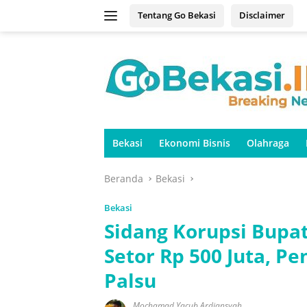
Langsung
Tentang Go Bekasi
Disclaimer
ke
konten
Bekasi
Ekonomi Bisnis
Olahraga
Beranda
Bekasi
Bekasi
Sidang Korupsi Bupat
Setor Rp 500 Juta, P
Palsu
Mochamad Yacub Ardiansyah