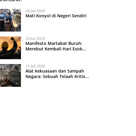
26 Juli 2026
Mati Konyol di Negeri Sendiri
24 Juli 2026
Manifesto Martabat Buruh:
Merebut Kembali Hari Esok
yang Dijual Murah
11 Juli 2026
Alat kekuasaan dan Sampah
Negara: Sebuah Telaah Kritis
atas Turbulensi Penegakkan
Hukum?