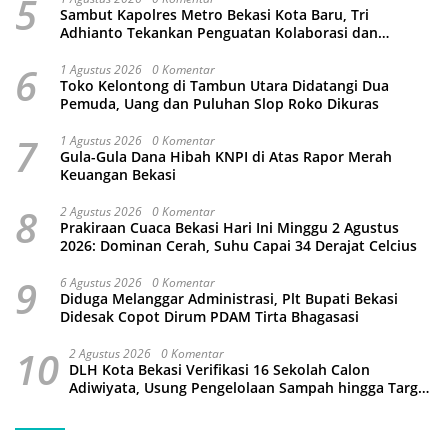
5
Sambut Kapolres Metro Bekasi Kota Baru, Tri
Adhianto Tekankan Penguatan Kolaborasi dan
Kamtibmas
6
1 Agustus 2026
0 Komentar
Toko Kelontong di Tambun Utara Didatangi Dua
Pemuda, Uang dan Puluhan Slop Roko Dikuras
7
1 Agustus 2026
0 Komentar
Gula-Gula Dana Hibah KNPI di Atas Rapor Merah
Keuangan Bekasi
8
2 Agustus 2026
0 Komentar
Prakiraan Cuaca Bekasi Hari Ini Minggu 2 Agustus
2026: Dominan Cerah, Suhu Capai 34 Derajat Celcius
9
6 Agustus 2026
0 Komentar
Diduga Melanggar Administrasi, Plt Bupati Bekasi
Didesak Copot Dirum PDAM Tirta Bhagasasi
10
2 Agustus 2026
0 Komentar
DLH Kota Bekasi Verifikasi 16 Sekolah Calon
Adiwiyata, Usung Pengelolaan Sampah hingga Target
3 Juta Pohon