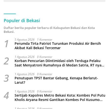
Populer di Bekasi
Daftar berita populer terbaru di Kabupaten Bekasi dan Kota
Bekasi.
1
5 Agustus 2026
1 Komentar
Perumda Tirta Patriot Turunkan Produksi Air Bersih
Akibat Kali Bekasi Tercemar
2
1 Agustus 2026
0 Komentar
Korban Pencurian Diintimidasi oleh Terduga Pelaku
Saat Menyatroni Rumahnya di Medan Satria, RT nya
Malah Ikut-Ikutan!
3
1 Agustus 2026
0 Komentar
Penutupan TPST Bantar Gebang, Kenapa Berlarut-
Larut?
4
1 Agustus 2026
0 Komentar
Sertijab Kapolres Metro Bekasi Kota: Kombes Pol Putu
Kholis Aryana Resmi Gantikan Kombes Pol Kusumo
Wahyu Bintoro
1 Agustus 2026
0 Komentar