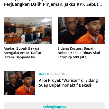
Perjuangkan Dalih Pinjaman, Jaksa KPK Sebut
Tak Masuk Akal
Ajudan Bupati Bekasi
Sidang Korupsi Bupati
Mengaku Antar ‘Daftar
Bekasi: Kepala Dinas Akui
Hitam’ Bappeda ke
Setor Rp 500 Juta,
Pegusaha Sarjan
Pengacara Tuding Sumpah
Palsu
Bekasi
19 Mei 2026
Alibi Proyek “Warisan” di Sidang
Suap Bupati nonaktif Bekasi
Selengkapnya