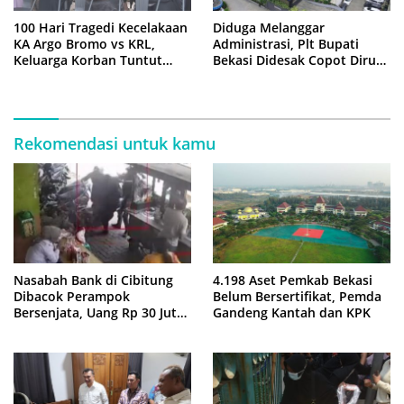
100 Hari Tragedi Kecelakaan
Diduga Melanggar
KA Argo Bromo vs KRL,
Administrasi, Plt Bupati
Keluarga Korban Tuntut
Bekasi Didesak Copot Dirum
Kejelasan Hukum
PDAM Tirta Bhagasasi
Rekomendasi untuk kamu
Nasabah Bank di Cibitung
4.198 Aset Pemkab Bekasi
Dibacok Perampok
Belum Bersertifikat, Pemda
Bersenjata, Uang Rp 30 Juta
Gandeng Kantah dan KPK
Raib