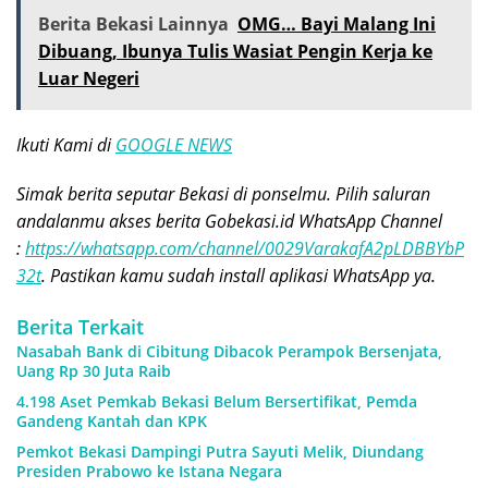
Berita Bekasi Lainnya
OMG… Bayi Malang Ini
Dibuang, Ibunya Tulis Wasiat Pengin Kerja ke
Luar Negeri
Ikuti Kami di
GOOGLE NEWS
Simak berita seputar Bekasi di ponselmu. Pilih saluran
andalanmu akses berita Gobekasi.id WhatsApp Channel
:
https://whatsapp.com/channel/0029VarakafA2pLDBBYbP
32t
. Pastikan kamu sudah install aplikasi WhatsApp ya.
Berita Terkait
Nasabah Bank di Cibitung Dibacok Perampok Bersenjata,
Uang Rp 30 Juta Raib
4.198 Aset Pemkab Bekasi Belum Bersertifikat, Pemda
Gandeng Kantah dan KPK
Pemkot Bekasi Dampingi Putra Sayuti Melik, Diundang
Presiden Prabowo ke Istana Negara