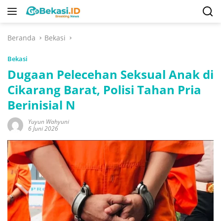
Langsung
ke
konten
Beranda
Bekasi
Bekasi
Dugaan Pelecehan Seksual Anak di
Cikarang Barat, Polisi Tahan Pria
Berinisial N
Yuyun Wahyuni
6 Juni 2026