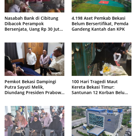
Nasabah Bank di Cibitung
4.198 Aset Pemkab Bekasi
Dibacok Perampok
Belum Bersertifikat, Pemda
Bersenjata, Uang Rp 30 Juta
Gandeng Kantah dan KPK
Raib
Pemkot Bekasi Dampingi
100 Hari Tragedi Maut
Putra Sayuti Melik,
Kereta Bekasi Timur:
Diundang Presiden Prabowo
Santunan 12 Korban Belum
ke Istana Negara
Cair, Keluarga Tagih
Kepastian