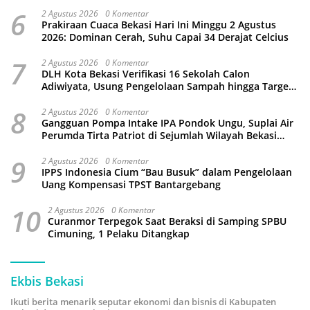
6
2 Agustus 2026
0 Komentar
Prakiraan Cuaca Bekasi Hari Ini Minggu 2 Agustus
2026: Dominan Cerah, Suhu Capai 34 Derajat Celcius
7
2 Agustus 2026
0 Komentar
DLH Kota Bekasi Verifikasi 16 Sekolah Calon
Adiwiyata, Usung Pengelolaan Sampah hingga Target
3 Juta Pohon
8
2 Agustus 2026
0 Komentar
Gangguan Pompa Intake IPA Pondok Ungu, Suplai Air
Perumda Tirta Patriot di Sejumlah Wilayah Bekasi
Terganggu
9
2 Agustus 2026
0 Komentar
IPPS Indonesia Cium “Bau Busuk” dalam Pengelolaan
Uang Kompensasi TPST Bantargebang
10
2 Agustus 2026
0 Komentar
Curanmor Terpegok Saat Beraksi di Samping SPBU
Cimuning, 1 Pelaku Ditangkap
Ekbis Bekasi
Ikuti berita menarik seputar ekonomi dan bisnis di Kabupaten