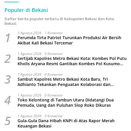
Populer di Bekasi
Daftar berita populer terbaru di Kabupaten Bekasi dan Kota
Bekasi.
1
5 Agustus 2026
1 Komentar
Perumda Tirta Patriot Turunkan Produksi Air Bersih
Akibat Kali Bekasi Tercemar
2
1 Agustus 2026
0 Komentar
Sertijab Kapolres Metro Bekasi Kota: Kombes Pol Putu
Kholis Aryana Resmi Gantikan Kombes Pol Kusumo
Wahyu Bintoro
3
1 Agustus 2026
0 Komentar
Sambut Kapolres Metro Bekasi Kota Baru, Tri
Adhianto Tekankan Penguatan Kolaborasi dan
Kamtibmas
4
1 Agustus 2026
0 Komentar
Toko Kelontong di Tambun Utara Didatangi Dua
Pemuda, Uang dan Puluhan Slop Roko Dikuras
5
1 Agustus 2026
0 Komentar
Gula-Gula Dana Hibah KNPI di Atas Rapor Merah
Keuangan Bekasi