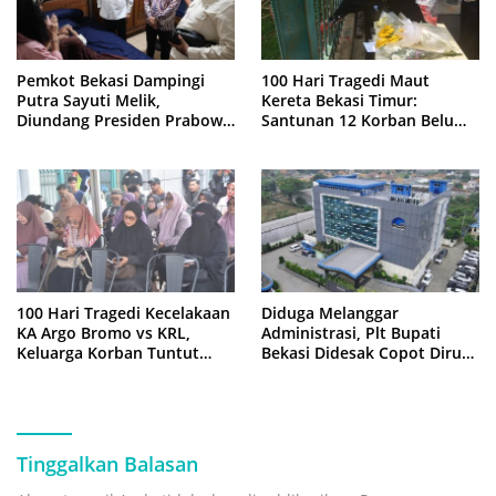
Pemkot Bekasi Dampingi
100 Hari Tragedi Maut
Putra Sayuti Melik,
Kereta Bekasi Timur:
Diundang Presiden Prabowo
Santunan 12 Korban Belum
ke Istana Negara
Cair, Keluarga Tagih
Kepastian
100 Hari Tragedi Kecelakaan
Diduga Melanggar
KA Argo Bromo vs KRL,
Administrasi, Plt Bupati
Keluarga Korban Tuntut
Bekasi Didesak Copot Dirum
Kejelasan Hukum
PDAM Tirta Bhagasasi
Tinggalkan Balasan