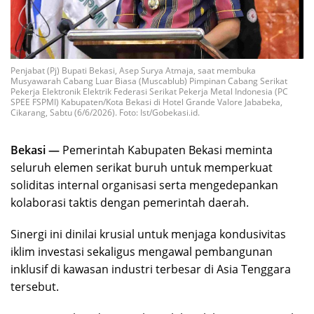
Penjabat (Pj) Bupati Bekasi, Asep Surya Atmaja, saat membuka
Musyawarah Cabang Luar Biasa (Muscablub) Pimpinan Cabang Serikat
Pekerja Elektronik Elektrik Federasi Serikat Pekerja Metal Indonesia (PC
SPEE FSPMI) Kabupaten/Kota Bekasi di Hotel Grande Valore Jababeka,
Cikarang, Sabtu (6/6/2026). Foto: Ist/Gobekasi.id.
Bekasi —
Pemerintah Kabupaten Bekasi meminta
seluruh elemen serikat buruh untuk memperkuat
soliditas internal organisasi serta mengedepankan
kolaborasi taktis dengan pemerintah daerah.
Sinergi ini dinilai krusial untuk menjaga kondusivitas
iklim investasi sekaligus mengawal pembangunan
inklusif di kawasan industri terbesar di Asia Tenggara
tersebut.