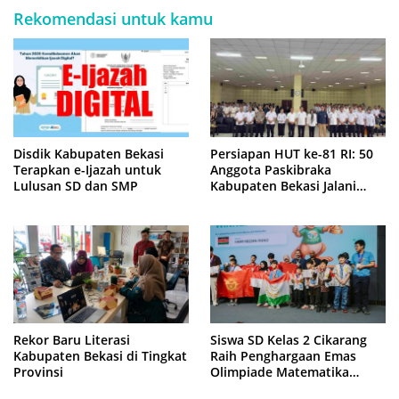
Rekomendasi untuk kamu
Disdik Kabupaten Bekasi
Persiapan HUT ke-81 RI: 50
Terapkan e-Ijazah untuk
Anggota Paskibraka
Lulusan SD dan SMP
Kabupaten Bekasi Jalani
Latihan Intensif di Cikarang
Rekor Baru Literasi
Siswa SD Kelas 2 Cikarang
Kabupaten Bekasi di Tingkat
Raih Penghargaan Emas
Provinsi
Olimpiade Matematika
Internasional di Malaysia