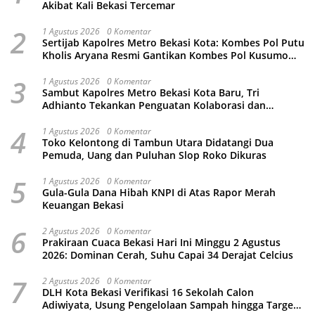
Akibat Kali Bekasi Tercemar
2
1 Agustus 2026
0 Komentar
Sertijab Kapolres Metro Bekasi Kota: Kombes Pol Putu
Kholis Aryana Resmi Gantikan Kombes Pol Kusumo
Wahyu Bintoro
3
1 Agustus 2026
0 Komentar
Sambut Kapolres Metro Bekasi Kota Baru, Tri
Adhianto Tekankan Penguatan Kolaborasi dan
Kamtibmas
4
1 Agustus 2026
0 Komentar
Toko Kelontong di Tambun Utara Didatangi Dua
Pemuda, Uang dan Puluhan Slop Roko Dikuras
5
1 Agustus 2026
0 Komentar
Gula-Gula Dana Hibah KNPI di Atas Rapor Merah
Keuangan Bekasi
6
2 Agustus 2026
0 Komentar
Prakiraan Cuaca Bekasi Hari Ini Minggu 2 Agustus
2026: Dominan Cerah, Suhu Capai 34 Derajat Celcius
7
2 Agustus 2026
0 Komentar
DLH Kota Bekasi Verifikasi 16 Sekolah Calon
Adiwiyata, Usung Pengelolaan Sampah hingga Target