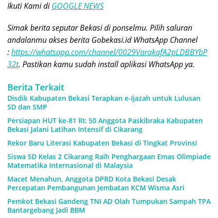
Ikuti Kami di
GOOGLE NEWS
Simak berita seputar Bekasi di ponselmu. Pilih saluran
andalanmu akses berita Gobekasi.id WhatsApp Channel
:
https://whatsapp.com/channel/0029VarakafA2pLDBBYbP
32t
. Pastikan kamu sudah install aplikasi WhatsApp ya.
Berita Terkait
Disdik Kabupaten Bekasi Terapkan e-Ijazah untuk Lulusan
SD dan SMP
Persiapan HUT ke-81 RI: 50 Anggota Paskibraka Kabupaten
Bekasi Jalani Latihan Intensif di Cikarang
Rekor Baru Literasi Kabupaten Bekasi di Tingkat Provinsi
Siswa SD Kelas 2 Cikarang Raih Penghargaan Emas Olimpiade
Matematika Internasional di Malaysia
Macet Menahun, Anggota DPRD Kota Bekasi Desak
Percepatan Pembangunan Jembatan KCM Wisma Asri
Pemkot Bekasi Gandeng TNI AD Olah Tumpukan Sampah TPA
Bantargebang Jadi BBM