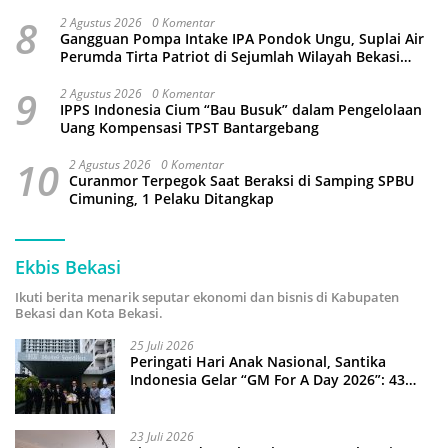
3 Juta Pohon
8
2 Agustus 2026
0 Komentar
Gangguan Pompa Intake IPA Pondok Ungu, Suplai Air
Perumda Tirta Patriot di Sejumlah Wilayah Bekasi
Terganggu
9
2 Agustus 2026
0 Komentar
IPPS Indonesia Cium “Bau Busuk” dalam Pengelolaan
Uang Kompensasi TPST Bantargebang
10
2 Agustus 2026
0 Komentar
Curanmor Terpegok Saat Beraksi di Samping SPBU
Cimuning, 1 Pelaku Ditangkap
Ekbis Bekasi
Ikuti berita menarik seputar ekonomi dan bisnis di Kabupaten
Bekasi dan Kota Bekasi.
25 Juli 2026
Peringati Hari Anak Nasional, Santika
Indonesia Gelar “GM For A Day 2026”: 43
Anak Pimpin Operasional Hotel
23 Juli 2026