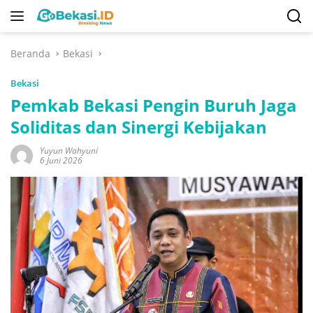
Langsung
ke
konten
Beranda
Bekasi
Bekasi
Pemkab Bekasi Pengin Buruh Jaga
Soliditas dan Sinergi Kebijakan
Yuyun Wahyuni
6 Juni 2026