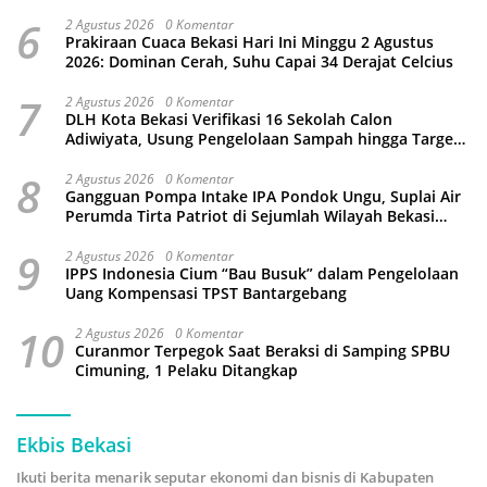
6
2 Agustus 2026
0 Komentar
Prakiraan Cuaca Bekasi Hari Ini Minggu 2 Agustus
2026: Dominan Cerah, Suhu Capai 34 Derajat Celcius
7
2 Agustus 2026
0 Komentar
DLH Kota Bekasi Verifikasi 16 Sekolah Calon
Adiwiyata, Usung Pengelolaan Sampah hingga Target
3 Juta Pohon
8
2 Agustus 2026
0 Komentar
Gangguan Pompa Intake IPA Pondok Ungu, Suplai Air
Perumda Tirta Patriot di Sejumlah Wilayah Bekasi
Terganggu
9
2 Agustus 2026
0 Komentar
IPPS Indonesia Cium “Bau Busuk” dalam Pengelolaan
Uang Kompensasi TPST Bantargebang
10
2 Agustus 2026
0 Komentar
Curanmor Terpegok Saat Beraksi di Samping SPBU
Cimuning, 1 Pelaku Ditangkap
Ekbis Bekasi
Ikuti berita menarik seputar ekonomi dan bisnis di Kabupaten