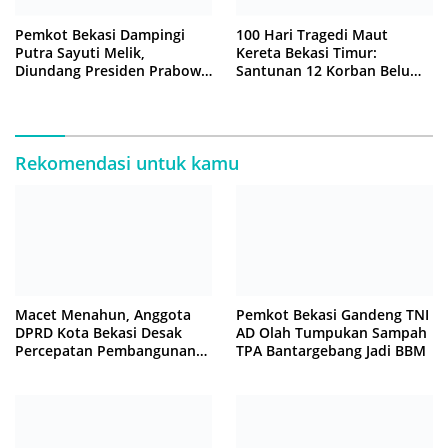
Pemkot Bekasi Dampingi
100 Hari Tragedi Maut
Putra Sayuti Melik,
Kereta Bekasi Timur:
Diundang Presiden Prabowo
Santunan 12 Korban Belum
ke Istana Negara
Cair, Keluarga Tagih
Kepastian
Rekomendasi untuk kamu
Macet Menahun, Anggota
Pemkot Bekasi Gandeng TNI
DPRD Kota Bekasi Desak
AD Olah Tumpukan Sampah
Percepatan Pembangunan
TPA Bantargebang Jadi BBM
Jembatan KCM Wisma Asri