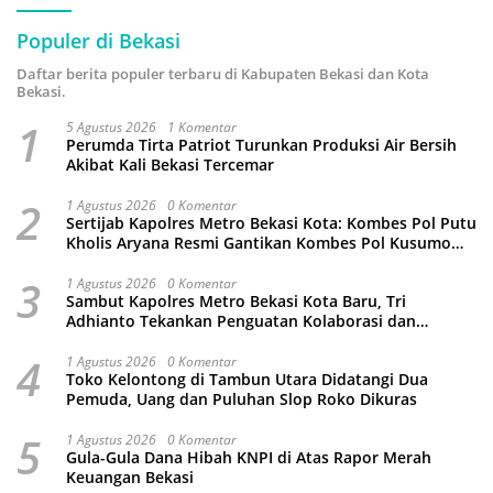
Populer di Bekasi
Daftar berita populer terbaru di Kabupaten Bekasi dan Kota
Bekasi.
1
5 Agustus 2026
1 Komentar
Perumda Tirta Patriot Turunkan Produksi Air Bersih
Akibat Kali Bekasi Tercemar
2
1 Agustus 2026
0 Komentar
Sertijab Kapolres Metro Bekasi Kota: Kombes Pol Putu
Kholis Aryana Resmi Gantikan Kombes Pol Kusumo
Wahyu Bintoro
3
1 Agustus 2026
0 Komentar
Sambut Kapolres Metro Bekasi Kota Baru, Tri
Adhianto Tekankan Penguatan Kolaborasi dan
Kamtibmas
4
1 Agustus 2026
0 Komentar
Toko Kelontong di Tambun Utara Didatangi Dua
Pemuda, Uang dan Puluhan Slop Roko Dikuras
5
1 Agustus 2026
0 Komentar
Gula-Gula Dana Hibah KNPI di Atas Rapor Merah
Keuangan Bekasi