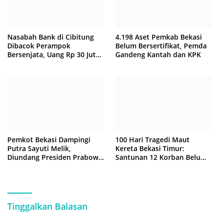
Nasabah Bank di Cibitung
4.198 Aset Pemkab Bekasi
Dibacok Perampok
Belum Bersertifikat, Pemda
Bersenjata, Uang Rp 30 Juta
Gandeng Kantah dan KPK
Raib
Pemkot Bekasi Dampingi
100 Hari Tragedi Maut
Putra Sayuti Melik,
Kereta Bekasi Timur:
Diundang Presiden Prabowo
Santunan 12 Korban Belum
ke Istana Negara
Cair, Keluarga Tagih
Kepastian
Tinggalkan Balasan