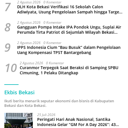
7
2 Agustus 2026
0 Komentar
DLH Kota Bekasi Verifikasi 16 Sekolah Calon
Adiwiyata, Usung Pengelolaan Sampah hingga Target
3 Juta Pohon
8
2 Agustus 2026
0 Komentar
Gangguan Pompa Intake IPA Pondok Ungu, Suplai Air
Perumda Tirta Patriot di Sejumlah Wilayah Bekasi
Terganggu
9
2 Agustus 2026
0 Komentar
IPPS Indonesia Cium “Bau Busuk” dalam Pengelolaan
Uang Kompensasi TPST Bantargebang
10
2 Agustus 2026
0 Komentar
Curanmor Terpegok Saat Beraksi di Samping SPBU
Cimuning, 1 Pelaku Ditangkap
Ekbis Bekasi
Ikuti berita menarik seputar ekonomi dan bisnis di Kabupaten
Bekasi dan Kota Bekasi.
25 Juli 2026
Peringati Hari Anak Nasional, Santika
Indonesia Gelar “GM For A Day 2026”: 43