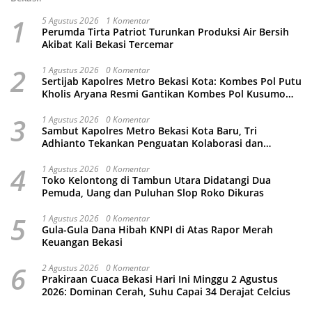
1
5 Agustus 2026
1 Komentar
Perumda Tirta Patriot Turunkan Produksi Air Bersih
Akibat Kali Bekasi Tercemar
2
1 Agustus 2026
0 Komentar
Sertijab Kapolres Metro Bekasi Kota: Kombes Pol Putu
Kholis Aryana Resmi Gantikan Kombes Pol Kusumo
Wahyu Bintoro
3
1 Agustus 2026
0 Komentar
Sambut Kapolres Metro Bekasi Kota Baru, Tri
Adhianto Tekankan Penguatan Kolaborasi dan
Kamtibmas
4
1 Agustus 2026
0 Komentar
Toko Kelontong di Tambun Utara Didatangi Dua
Pemuda, Uang dan Puluhan Slop Roko Dikuras
5
1 Agustus 2026
0 Komentar
Gula-Gula Dana Hibah KNPI di Atas Rapor Merah
Keuangan Bekasi
6
2 Agustus 2026
0 Komentar
Prakiraan Cuaca Bekasi Hari Ini Minggu 2 Agustus
2026: Dominan Cerah, Suhu Capai 34 Derajat Celcius