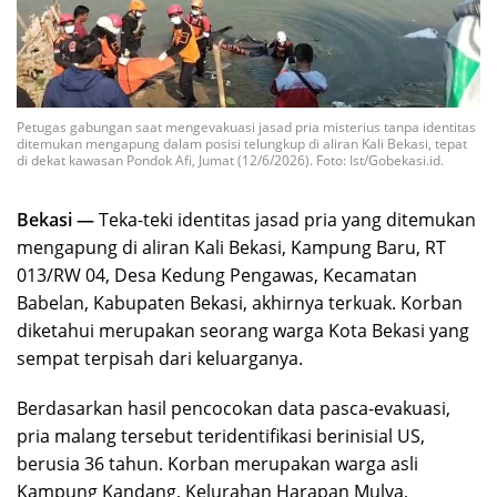
Petugas gabungan saat mengevakuasi jasad pria misterius tanpa identitas
ditemukan mengapung dalam posisi telungkup di aliran Kali Bekasi, tepat
di dekat kawasan Pondok Afi, Jumat (12/6/2026). Foto: Ist/Gobekasi.id.
Bekasi —
Teka-teki identitas jasad pria yang ditemukan
mengapung di aliran Kali Bekasi, Kampung Baru, RT
013/RW 04, Desa Kedung Pengawas, Kecamatan
Babelan, Kabupaten Bekasi, akhirnya terkuak. Korban
diketahui merupakan seorang warga Kota Bekasi yang
sempat terpisah dari keluarganya.
Berdasarkan hasil pencocokan data pasca-evakuasi,
pria malang tersebut teridentifikasi berinisial US,
berusia 36 tahun. Korban merupakan warga asli
Kampung Kandang, Kelurahan Harapan Mulya,