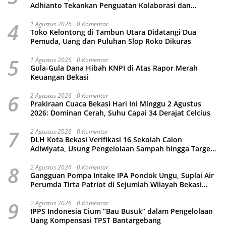
Adhianto Tekankan Penguatan Kolaborasi dan
Kamtibmas
4
1 Agustus 2026
0 Komentar
Toko Kelontong di Tambun Utara Didatangi Dua
Pemuda, Uang dan Puluhan Slop Roko Dikuras
5
1 Agustus 2026
0 Komentar
Gula-Gula Dana Hibah KNPI di Atas Rapor Merah
Keuangan Bekasi
6
2 Agustus 2026
0 Komentar
Prakiraan Cuaca Bekasi Hari Ini Minggu 2 Agustus
2026: Dominan Cerah, Suhu Capai 34 Derajat Celcius
7
2 Agustus 2026
0 Komentar
DLH Kota Bekasi Verifikasi 16 Sekolah Calon
Adiwiyata, Usung Pengelolaan Sampah hingga Target
3 Juta Pohon
8
2 Agustus 2026
0 Komentar
Gangguan Pompa Intake IPA Pondok Ungu, Suplai Air
Perumda Tirta Patriot di Sejumlah Wilayah Bekasi
Terganggu
9
2 Agustus 2026
0 Komentar
IPPS Indonesia Cium “Bau Busuk” dalam Pengelolaan
Uang Kompensasi TPST Bantargebang