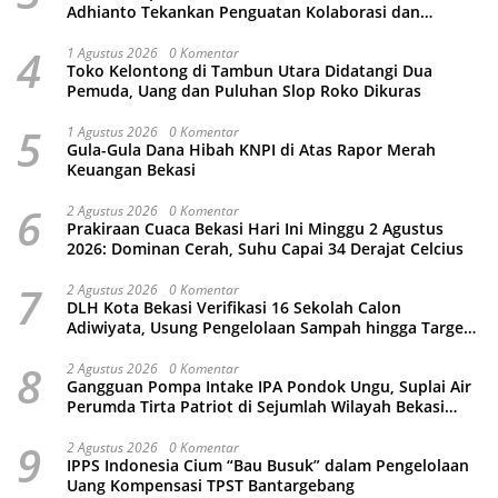
Adhianto Tekankan Penguatan Kolaborasi dan
Kamtibmas
4
1 Agustus 2026
0 Komentar
Toko Kelontong di Tambun Utara Didatangi Dua
Pemuda, Uang dan Puluhan Slop Roko Dikuras
5
1 Agustus 2026
0 Komentar
Gula-Gula Dana Hibah KNPI di Atas Rapor Merah
Keuangan Bekasi
6
2 Agustus 2026
0 Komentar
Prakiraan Cuaca Bekasi Hari Ini Minggu 2 Agustus
2026: Dominan Cerah, Suhu Capai 34 Derajat Celcius
7
2 Agustus 2026
0 Komentar
DLH Kota Bekasi Verifikasi 16 Sekolah Calon
Adiwiyata, Usung Pengelolaan Sampah hingga Target
3 Juta Pohon
8
2 Agustus 2026
0 Komentar
Gangguan Pompa Intake IPA Pondok Ungu, Suplai Air
Perumda Tirta Patriot di Sejumlah Wilayah Bekasi
Terganggu
9
2 Agustus 2026
0 Komentar
IPPS Indonesia Cium “Bau Busuk” dalam Pengelolaan
Uang Kompensasi TPST Bantargebang