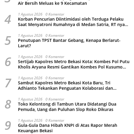
Air Bersih Meluas ke 9 Kecamatan
4
1 Agustus 2026
0 Komentar
Korban Pencurian Diintimidasi oleh Terduga Pelaku
Saat Menyatroni Rumahnya di Medan Satria, RT nya
Malah Ikut-Ikutan!
5
1 Agustus 2026
0 Komentar
Penutupan TPST Bantar Gebang, Kenapa Berlarut-
Larut?
6
1 Agustus 2026
0 Komentar
Sertijab Kapolres Metro Bekasi Kota: Kombes Pol Putu
Kholis Aryana Resmi Gantikan Kombes Pol Kusumo
Wahyu Bintoro
7
1 Agustus 2026
0 Komentar
Sambut Kapolres Metro Bekasi Kota Baru, Tri
Adhianto Tekankan Penguatan Kolaborasi dan
Kamtibmas
8
1 Agustus 2026
0 Komentar
Toko Kelontong di Tambun Utara Didatangi Dua
Pemuda, Uang dan Puluhan Slop Roko Dikuras
9
1 Agustus 2026
0 Komentar
Gula-Gula Dana Hibah KNPI di Atas Rapor Merah
Keuangan Bekasi