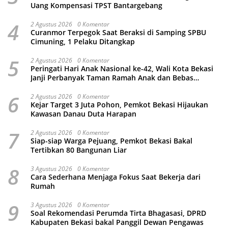
Uang Kompensasi TPST Bantargebang
4
2 Agustus 2026
0 Komentar
Curanmor Terpegok Saat Beraksi di Samping SPBU
Cimuning, 1 Pelaku Ditangkap
5
2 Agustus 2026
0 Komentar
Peringati Hari Anak Nasional ke-42, Wali Kota Bekasi
Janji Perbanyak Taman Ramah Anak dan Bebas
Perundungan
6
2 Agustus 2026
0 Komentar
Kejar Target 3 Juta Pohon, Pemkot Bekasi Hijaukan
Kawasan Danau Duta Harapan
7
2 Agustus 2026
0 Komentar
Siap-siap Warga Pejuang, Pemkot Bekasi Bakal
Tertibkan 80 Bangunan Liar
8
3 Agustus 2026
0 Komentar
Cara Sederhana Menjaga Fokus Saat Bekerja dari
Rumah
9
3 Agustus 2026
0 Komentar
Soal Rekomendasi Perumda Tirta Bhagasasi, DPRD
Kabupaten Bekasi bakal Panggil Dewan Pengawas