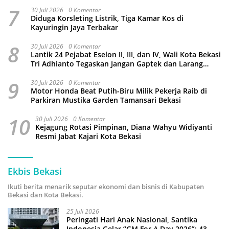
7
30 Juli 2026
0 Komentar
Diduga Korsleting Listrik, Tiga Kamar Kos di
Kayuringin Jaya Terbakar
8
30 Juli 2026
0 Komentar
Lantik 24 Pejabat Eselon II, III, dan IV, Wali Kota Bekasi
Tri Adhianto Tegaskan Jangan Gaptek dan Larang
Tutup Kolom Komentar Medsos
9
30 Juli 2026
0 Komentar
Motor Honda Beat Putih-Biru Milik Pekerja Raib di
Parkiran Mustika Garden Tamansari Bekasi
10
30 Juli 2026
0 Komentar
Kejagung Rotasi Pimpinan, Diana Wahyu Widiyanti
Resmi Jabat Kajari Kota Bekasi
Ekbis Bekasi
Ikuti berita menarik seputar ekonomi dan bisnis di Kabupaten
Bekasi dan Kota Bekasi.
25 Juli 2026
Peringati Hari Anak Nasional, Santika
Indonesia Gelar “GM For A Day 2026”: 43