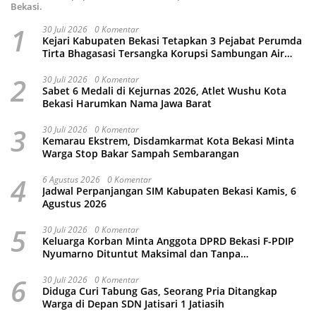
Bekasi.
1
30 Juli 2026
0 Komentar
Kejari Kabupaten Bekasi Tetapkan 3 Pejabat Perumda
Tirta Bhagasasi Tersangka Korupsi Sambungan Air
Rp4,5 Miliar
2
30 Juli 2026
0 Komentar
Sabet 6 Medali di Kejurnas 2026, Atlet Wushu Kota
Bekasi Harumkan Nama Jawa Barat
3
30 Juli 2026
0 Komentar
Kemarau Ekstrem, Disdamkarmat Kota Bekasi Minta
Warga Stop Bakar Sampah Sembarangan
4
6 Agustus 2026
0 Komentar
Jadwal Perpanjangan SIM Kabupaten Bekasi Kamis, 6
Agustus 2026
5
30 Juli 2026
0 Komentar
Keluarga Korban Minta Anggota DPRD Bekasi F-PDIP
Nyumarno Dituntut Maksimal dan Tanpa
Keistimewaan
6
30 Juli 2026
0 Komentar
Diduga Curi Tabung Gas, Seorang Pria Ditangkap
Warga di Depan SDN Jatisari 1 Jatiasih