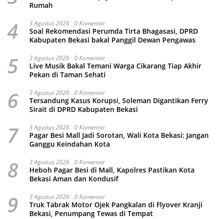
Rumah
4
3 Agustus 2026
0 Komentar
Soal Rekomendasi Perumda Tirta Bhagasasi, DPRD
Kabupaten Bekasi bakal Panggil Dewan Pengawas
5
3 Agustus 2026
0 Komentar
Live Musik Bakal Temani Warga Cikarang Tiap Akhir
Pekan di Taman Sehati
6
3 Agustus 2026
0 Komentar
Tersandung Kasus Korupsi, Soleman Digantikan Ferry
Sirait di DPRD Kabupaten Bekasi
7
3 Agustus 2026
0 Komentar
Pagar Besi Mall Jadi Sorotan, Wali Kota Bekasi: Jangan
Ganggu Keindahan Kota
8
3 Agustus 2026
0 Komentar
Heboh Pagar Besi di Mall, Kapolres Pastikan Kota
Bekasi Aman dan Kondusif
9
3 Agustus 2026
0 Komentar
Truk Tabrak Motor Ojek Pangkalan di Flyover Kranji
Bekasi, Penumpang Tewas di Tempat