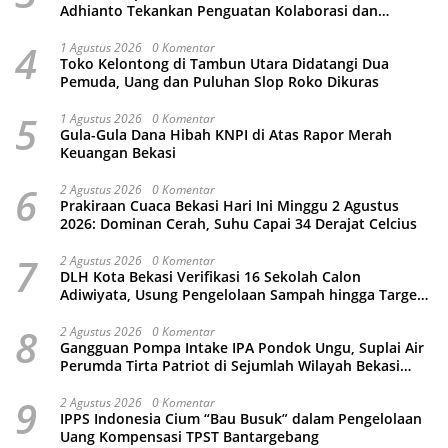
Adhianto Tekankan Penguatan Kolaborasi dan
Kamtibmas
4
1 Agustus 2026
0 Komentar
Toko Kelontong di Tambun Utara Didatangi Dua
Pemuda, Uang dan Puluhan Slop Roko Dikuras
5
1 Agustus 2026
0 Komentar
Gula-Gula Dana Hibah KNPI di Atas Rapor Merah
Keuangan Bekasi
6
2 Agustus 2026
0 Komentar
Prakiraan Cuaca Bekasi Hari Ini Minggu 2 Agustus
2026: Dominan Cerah, Suhu Capai 34 Derajat Celcius
7
2 Agustus 2026
0 Komentar
DLH Kota Bekasi Verifikasi 16 Sekolah Calon
Adiwiyata, Usung Pengelolaan Sampah hingga Target
3 Juta Pohon
8
2 Agustus 2026
0 Komentar
Gangguan Pompa Intake IPA Pondok Ungu, Suplai Air
Perumda Tirta Patriot di Sejumlah Wilayah Bekasi
Terganggu
9
2 Agustus 2026
0 Komentar
IPPS Indonesia Cium “Bau Busuk” dalam Pengelolaan
Uang Kompensasi TPST Bantargebang