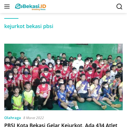
Langsung
ke
konten
kejurkot bekasi pbsi
Olahraga
8 Maret 2022
PBSI Kota Bekasi Gelar Kejurkot, Ada 434 Atlet