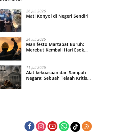
26 Juli 2026
Mati Konyol di Negeri Sendiri
24 Juli 2026
Manifesto Martabat Buruh:
Merebut Kembali Hari Esok
yang Dijual Murah
11 Juli 2026
Alat kekuasaan dan Sampah
Negara: Sebuah Telaah Kritis
atas Turbulensi Penegakkan
Hukum?