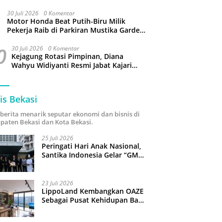
Jangan Gaptek dan Larang Tutup Kolom
Komentar Medsos
30 Juli 2026
0 Komentar
Motor Honda Beat Putih-Biru Milik
Pekerja Raib di Parkiran Mustika Garden
Tamansari Bekasi
0
30 Juli 2026
0 Komentar
Kejagung Rotasi Pimpinan, Diana
Wahyu Widiyanti Resmi Jabat Kajari
Kota Bekasi
is Bekasi
i berita menarik seputar ekonomi dan bisnis di
paten Bekasi dan Kota Bekasi.
25 Juli 2026
Peringati Hari Anak Nasional,
Santika Indonesia Gelar “GM
For A Day 2026”: 43 Anak
Pimpin Operasional Hotel
23 Juli 2026
LippoLand Kembangkan OAZE
Sebagai Pusat Kehidupan Baru
di Cikarang