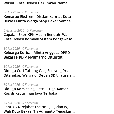
Wushu Kota Bekasi Harumkan Nama
Jawa Barat
30 Juli 2026
0 Komentar
Kemarau Ekstrem, Disdamkarmat Kota
Bekasi Minta Warga Stop Bakar Sampah
Sembarangan
6 Agustus 2026
0 Komentar
Capaian Skor KPK Masih Rendah, Wali
Kota Bekasi Rombak Sistem Pengawasan
Berbasis Risiko
30 Juli 2026
0 Komentar
Keluarga Korban Minta Anggota DPRD
Bekasi F-PDIP Nyumarno Dituntut
Maksimal dan Tanpa Keistimewaan
30 Juli 2026
0 Komentar
Diduga Curi Tabung Gas, Seorang Pria
Ditangkap Warga di Depan SDN Jatisari 1
Jatiasih
30 Juli 2026
0 Komentar
Diduga Korsleting Listrik, Tiga Kamar
Kos di Kayuringin Jaya Terbakar
30 Juli 2026
0 Komentar
Lantik 24 Pejabat Eselon II, III, dan IV,
Wali Kota Bekasi Tri Adhianto Tegaskan