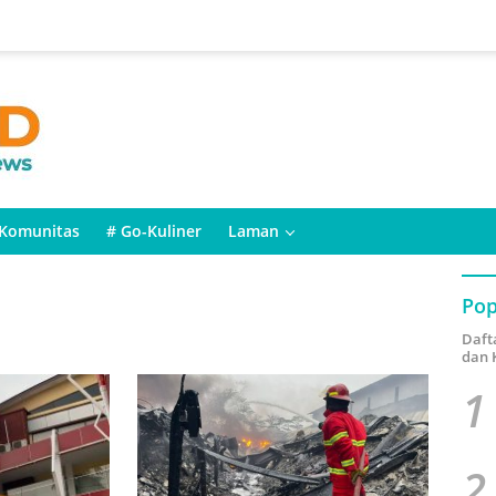
Komunitas
# Go-Kuliner
Laman
Pop
Daft
dan 
1
2