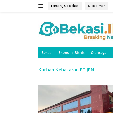
Langsung
Tentang Go Bekasi
Disclaimer
ke
konten
Bekasi
Ekonomi Bisnis
Olahraga
Korban Kebakaran PT JPN