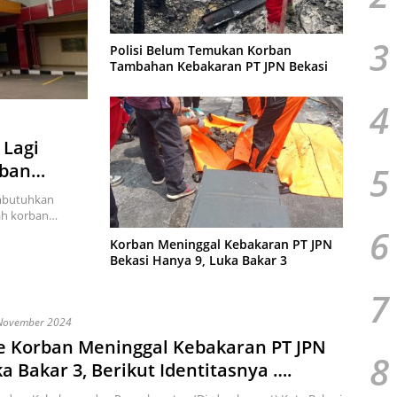
3
Polisi Belum Temukan Korban
Tambahan Kebakaran PT JPN Bekasi
4
 Lagi
5
rban
embutuhkan
zah korban…
6
Korban Meninggal Kebakaran PT JPN
Bekasi Hanya 9, Luka Bakar 3
7
November 2024
e Korban Meninggal Kebakaran PT JPN
8
ka Bakar 3, Berikut Identitasnya ….