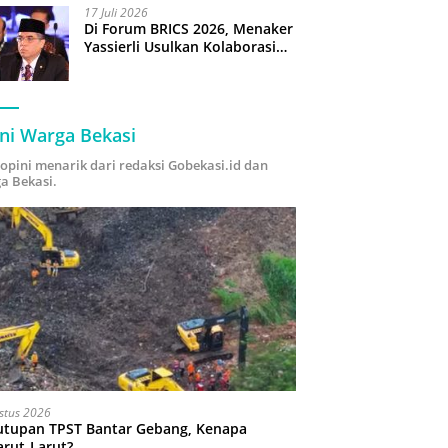
17 Juli 2026
Di Forum BRICS 2026, Menaker
Yassierli Usulkan Kolaborasi
“Future Skills Forecasting”
demi Hadapi Era Ekonomi
Hijau
ni Warga Bekasi
i opini menarik dari redaksi Gobekasi.id dan
a Bekasi.
stus 2026
utupan TPST Bantar Gebang, Kenapa
arut-Larut?