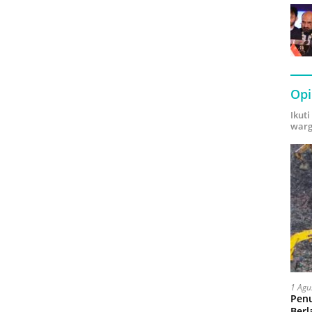
Opi
Ikut
warg
1 Agu
Pen
Berl