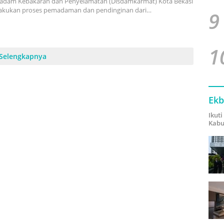
adam Kebakaran dan Penyelamatan (Disdamkarmat) Kota Bekasi
akukan proses pemadaman dan pendinginan dari…
9
1
Selengkapnya
Ekb
Ikut
Kabu