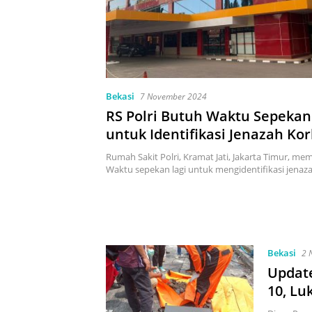
Bekasi
7 November 2024
RS Polri Butuh Waktu Sepekan
untuk Identifikasi Jenazah Ko
Kebakaran PT JPN Bekasi
Rumah Sakit Polri, Kramat Jati, Jakarta Timur, m
Waktu sepekan lagi untuk mengidentifikasi jena
Bekasi
2 
Updat
10, Lu