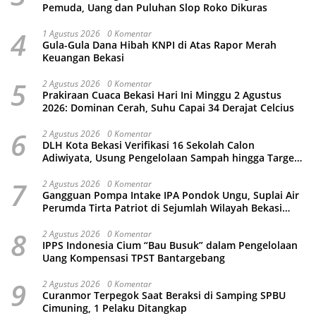
Pemuda, Uang dan Puluhan Slop Roko Dikuras
4
1 Agustus 2026
0 Komentar
Gula-Gula Dana Hibah KNPI di Atas Rapor Merah
Keuangan Bekasi
5
2 Agustus 2026
0 Komentar
Prakiraan Cuaca Bekasi Hari Ini Minggu 2 Agustus
2026: Dominan Cerah, Suhu Capai 34 Derajat Celcius
6
2 Agustus 2026
0 Komentar
DLH Kota Bekasi Verifikasi 16 Sekolah Calon
Adiwiyata, Usung Pengelolaan Sampah hingga Target
3 Juta Pohon
7
2 Agustus 2026
0 Komentar
Gangguan Pompa Intake IPA Pondok Ungu, Suplai Air
Perumda Tirta Patriot di Sejumlah Wilayah Bekasi
Terganggu
8
2 Agustus 2026
0 Komentar
IPPS Indonesia Cium “Bau Busuk” dalam Pengelolaan
Uang Kompensasi TPST Bantargebang
9
2 Agustus 2026
0 Komentar
Curanmor Terpegok Saat Beraksi di Samping SPBU
Cimuning, 1 Pelaku Ditangkap