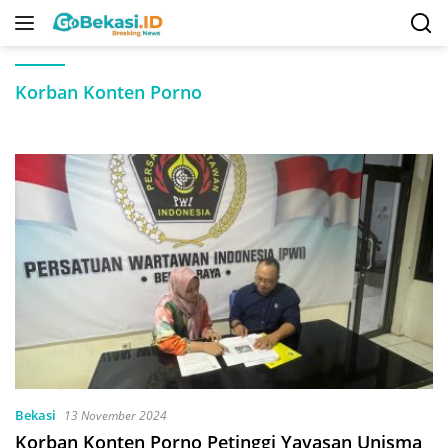
Langsung
ke
konten
Korban Konten Porno
Bekasi
13 November 2024
Korban Konten Porno Petinggi Yayasan Unisma