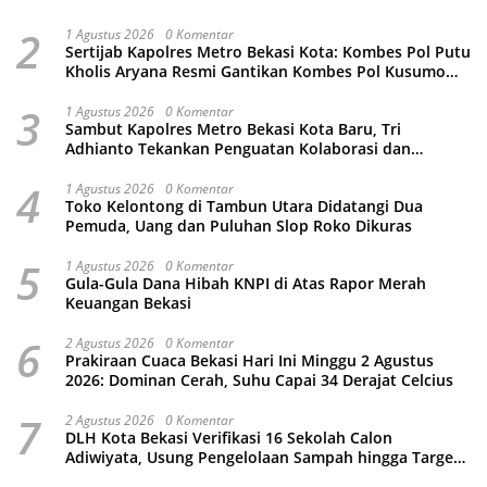
2
1 Agustus 2026
0 Komentar
Sertijab Kapolres Metro Bekasi Kota: Kombes Pol Putu
Kholis Aryana Resmi Gantikan Kombes Pol Kusumo
Wahyu Bintoro
3
1 Agustus 2026
0 Komentar
Sambut Kapolres Metro Bekasi Kota Baru, Tri
Adhianto Tekankan Penguatan Kolaborasi dan
Kamtibmas
4
1 Agustus 2026
0 Komentar
Toko Kelontong di Tambun Utara Didatangi Dua
Pemuda, Uang dan Puluhan Slop Roko Dikuras
5
1 Agustus 2026
0 Komentar
Gula-Gula Dana Hibah KNPI di Atas Rapor Merah
Keuangan Bekasi
6
2 Agustus 2026
0 Komentar
Prakiraan Cuaca Bekasi Hari Ini Minggu 2 Agustus
2026: Dominan Cerah, Suhu Capai 34 Derajat Celcius
7
2 Agustus 2026
0 Komentar
DLH Kota Bekasi Verifikasi 16 Sekolah Calon
Adiwiyata, Usung Pengelolaan Sampah hingga Target
3 Juta Pohon