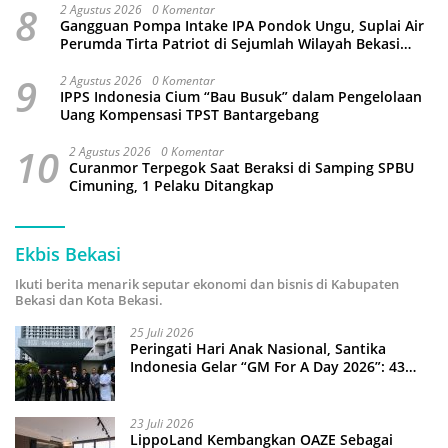
8
2 Agustus 2026
0 Komentar
Gangguan Pompa Intake IPA Pondok Ungu, Suplai Air
Perumda Tirta Patriot di Sejumlah Wilayah Bekasi
Terganggu
9
2 Agustus 2026
0 Komentar
IPPS Indonesia Cium “Bau Busuk” dalam Pengelolaan
Uang Kompensasi TPST Bantargebang
10
2 Agustus 2026
0 Komentar
Curanmor Terpegok Saat Beraksi di Samping SPBU
Cimuning, 1 Pelaku Ditangkap
Ekbis Bekasi
Ikuti berita menarik seputar ekonomi dan bisnis di Kabupaten
Bekasi dan Kota Bekasi.
25 Juli 2026
Peringati Hari Anak Nasional, Santika
Indonesia Gelar “GM For A Day 2026”: 43
Anak Pimpin Operasional Hotel
23 Juli 2026
LippoLand Kembangkan OAZE Sebagai