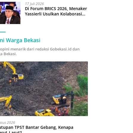
17 Juli 2026
Di Forum BRICS 2026, Menaker
Yassierli Usulkan Kolaborasi
“Future Skills Forecasting”
demi Hadapi Era Ekonomi
Hijau
ni Warga Bekasi
i opini menarik dari redaksi Gobekasi.id dan
a Bekasi.
stus 2026
utupan TPST Bantar Gebang, Kenapa
arut-Larut?