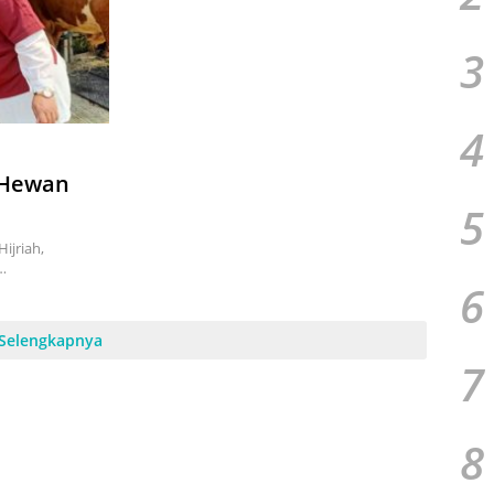
3
4
 Hewan
5
ijriah,
…
6
Selengkapnya
7
8