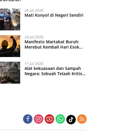
26 Juli 2026
Mati Konyol di Negeri Sendiri
24 Juli 2026
Manifesto Martabat Buruh:
Merebut Kembali Hari Esok
yang Dijual Murah
11 Juli 2026
Alat kekuasaan dan Sampah
Negara: Sebuah Telaah Kritis
atas Turbulensi Penegakkan
Hukum?