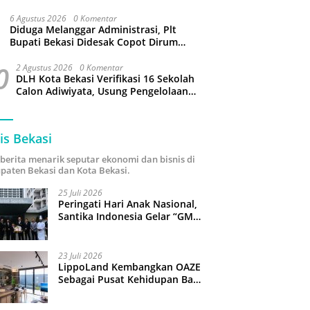
Capai 34 Derajat Celcius
6 Agustus 2026
0 Komentar
Diduga Melanggar Administrasi, Plt
Bupati Bekasi Didesak Copot Dirum
PDAM Tirta Bhagasasi
0
2 Agustus 2026
0 Komentar
DLH Kota Bekasi Verifikasi 16 Sekolah
Calon Adiwiyata, Usung Pengelolaan
Sampah hingga Target 3 Juta Pohon
is Bekasi
i berita menarik seputar ekonomi dan bisnis di
paten Bekasi dan Kota Bekasi.
25 Juli 2026
Peringati Hari Anak Nasional,
Santika Indonesia Gelar “GM
For A Day 2026”: 43 Anak
Pimpin Operasional Hotel
23 Juli 2026
LippoLand Kembangkan OAZE
Sebagai Pusat Kehidupan Baru
di Cikarang