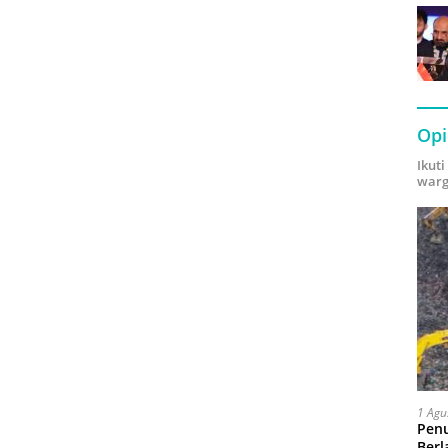
Opi
Ikut
warg
1 Agu
Pen
Berl