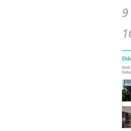
9
1
Ekb
Ikut
Kabu