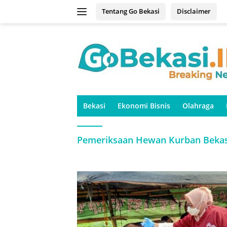
Langsung
Tentang Go Bekasi
Disclaimer
ke
konten
Bekasi
Ekonomi Bisnis
Olahraga
Pemeriksaan Hewan Kurban Bekas