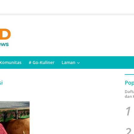
Komunitas
# Go-Kuliner
Laman
i
Pop
Daft
dan 
1
2