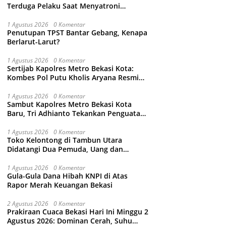
Terduga Pelaku Saat Menyatroni
Rumahnya di Medan Satria, RT nya
Malah Ikut-Ikutan!
1 Agustus 2026
0 Komentar
Penutupan TPST Bantar Gebang, Kenapa
Berlarut-Larut?
1 Agustus 2026
0 Komentar
Sertijab Kapolres Metro Bekasi Kota:
Kombes Pol Putu Kholis Aryana Resmi
Gantikan Kombes Pol Kusumo Wahyu
Bintoro
1 Agustus 2026
0 Komentar
Sambut Kapolres Metro Bekasi Kota
Baru, Tri Adhianto Tekankan Penguatan
Kolaborasi dan Kamtibmas
1 Agustus 2026
0 Komentar
Toko Kelontong di Tambun Utara
Didatangi Dua Pemuda, Uang dan
Puluhan Slop Roko Dikuras
1 Agustus 2026
0 Komentar
Gula-Gula Dana Hibah KNPI di Atas
Rapor Merah Keuangan Bekasi
2 Agustus 2026
0 Komentar
Prakiraan Cuaca Bekasi Hari Ini Minggu 2
Agustus 2026: Dominan Cerah, Suhu