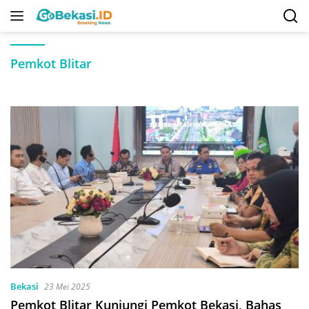
Langsung
ke
konten
Pemkot Blitar
Bekasi
23 Mei 2025
Pemkot Blitar Kunjungi Pemkot Bekasi, Bahas