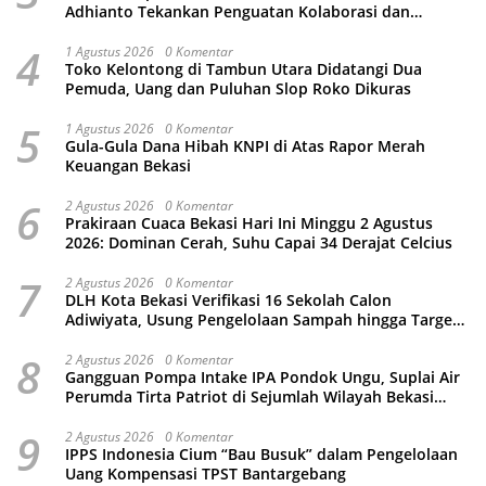
Adhianto Tekankan Penguatan Kolaborasi dan
Kamtibmas
4
1 Agustus 2026
0 Komentar
Toko Kelontong di Tambun Utara Didatangi Dua
Pemuda, Uang dan Puluhan Slop Roko Dikuras
5
1 Agustus 2026
0 Komentar
Gula-Gula Dana Hibah KNPI di Atas Rapor Merah
Keuangan Bekasi
6
2 Agustus 2026
0 Komentar
Prakiraan Cuaca Bekasi Hari Ini Minggu 2 Agustus
2026: Dominan Cerah, Suhu Capai 34 Derajat Celcius
7
2 Agustus 2026
0 Komentar
DLH Kota Bekasi Verifikasi 16 Sekolah Calon
Adiwiyata, Usung Pengelolaan Sampah hingga Target
3 Juta Pohon
8
2 Agustus 2026
0 Komentar
Gangguan Pompa Intake IPA Pondok Ungu, Suplai Air
Perumda Tirta Patriot di Sejumlah Wilayah Bekasi
Terganggu
9
2 Agustus 2026
0 Komentar
IPPS Indonesia Cium “Bau Busuk” dalam Pengelolaan
Uang Kompensasi TPST Bantargebang