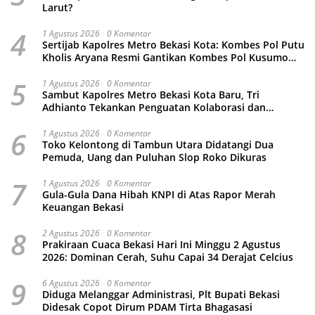
Larut?
4
1 Agustus 2026
0 Komentar
Sertijab Kapolres Metro Bekasi Kota: Kombes Pol Putu
Kholis Aryana Resmi Gantikan Kombes Pol Kusumo
Wahyu Bintoro
5
1 Agustus 2026
0 Komentar
Sambut Kapolres Metro Bekasi Kota Baru, Tri
Adhianto Tekankan Penguatan Kolaborasi dan
Kamtibmas
6
1 Agustus 2026
0 Komentar
Toko Kelontong di Tambun Utara Didatangi Dua
Pemuda, Uang dan Puluhan Slop Roko Dikuras
7
1 Agustus 2026
0 Komentar
Gula-Gula Dana Hibah KNPI di Atas Rapor Merah
Keuangan Bekasi
8
2 Agustus 2026
0 Komentar
Prakiraan Cuaca Bekasi Hari Ini Minggu 2 Agustus
2026: Dominan Cerah, Suhu Capai 34 Derajat Celcius
9
6 Agustus 2026
0 Komentar
Diduga Melanggar Administrasi, Plt Bupati Bekasi
Didesak Copot Dirum PDAM Tirta Bhagasasi