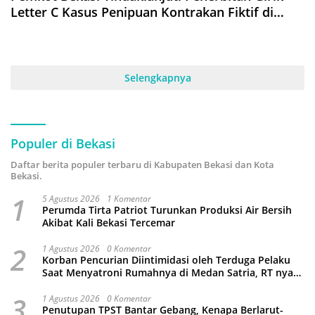
Letter C Kasus Penipuan Kontrakan Fiktif di
Jakasampurna, 77 Korban Rugi Rp4,1 Miliar
Selengkapnya
Populer di Bekasi
Daftar berita populer terbaru di Kabupaten Bekasi dan Kota
Bekasi.
1
5 Agustus 2026
1 Komentar
Perumda Tirta Patriot Turunkan Produksi Air Bersih
Akibat Kali Bekasi Tercemar
2
1 Agustus 2026
0 Komentar
Korban Pencurian Diintimidasi oleh Terduga Pelaku
Saat Menyatroni Rumahnya di Medan Satria, RT nya
Malah Ikut-Ikutan!
3
1 Agustus 2026
0 Komentar
Penutupan TPST Bantar Gebang, Kenapa Berlarut-