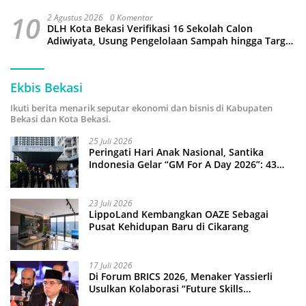
10
2 Agustus 2026
0 Komentar
DLH Kota Bekasi Verifikasi 16 Sekolah Calon
Adiwiyata, Usung Pengelolaan Sampah hingga Target
3 Juta Pohon
Ekbis Bekasi
Ikuti berita menarik seputar ekonomi dan bisnis di Kabupaten
Bekasi dan Kota Bekasi.
25 Juli 2026
Peringati Hari Anak Nasional, Santika
Indonesia Gelar “GM For A Day 2026”: 43
Anak Pimpin Operasional Hotel
23 Juli 2026
LippoLand Kembangkan OAZE Sebagai
Pusat Kehidupan Baru di Cikarang
17 Juli 2026
Di Forum BRICS 2026, Menaker Yassierli
Usulkan Kolaborasi “Future Skills
Forecasting” demi Hadapi Era Ekonomi