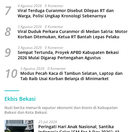
7
4 Agustus 2026
0 Komentar
Viral Terduga Curanmor Disebut Dilepas RT dan
Warga, Polisi Ungkap Kronologi Sebenarnya
8
3 Agustus 2026
0 Komentar
Viral Duduk Perkara Curanmor di Medan Satria: Motor
Korban Ditemukan, Ketua RT Bantah Lepas Pelaku
9
3 Agustus 2026
0 Komentar
Sempat Tertunda, Proyek APBD Kabupaten Bekasi
2026 Mulai Digarap Pertengahan Agustus
10
3 Agustus 2026
0 Komentar
Modus Pecah Kaca di Tambun Selatan, Laptop dan
Tab Raib Usai Korban Belanja di Minimarket
Ekbis Bekasi
Ikuti berita menarik seputar ekonomi dan bisnis di Kabupaten
Bekasi dan Kota Bekasi.
25 Juli 2026
Peringati Hari Anak Nasional, Santika
Indonesia Gelar “GM For A Day 2026”: 43