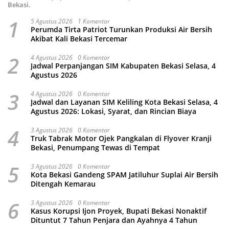
Bekasi.
1
5 Agustus 2026
1 Komentar
Perumda Tirta Patriot Turunkan Produksi Air Bersih
Akibat Kali Bekasi Tercemar
2
4 Agustus 2026
0 Komentar
Jadwal Perpanjangan SIM Kabupaten Bekasi Selasa, 4
Agustus 2026
3
4 Agustus 2026
0 Komentar
Jadwal dan Layanan SIM Keliling Kota Bekasi Selasa, 4
Agustus 2026: Lokasi, Syarat, dan Rincian Biaya
4
3 Agustus 2026
0 Komentar
Truk Tabrak Motor Ojek Pangkalan di Flyover Kranji
Bekasi, Penumpang Tewas di Tempat
5
3 Agustus 2026
0 Komentar
Kota Bekasi Gandeng SPAM Jatiluhur Suplai Air Bersih
Ditengah Kemarau
6
3 Agustus 2026
0 Komentar
Kasus Korupsi Ijon Proyek, Bupati Bekasi Nonaktif
Dituntut 7 Tahun Penjara dan Ayahnya 4 Tahun