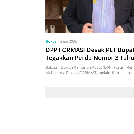
Bekasi
8 Juli 2026
DPP FORMASI Desak PLT Bupat
Tegakkan Perda Nomor 3 Tahu
dan Tutup THM yang Melangg
Bekasi – Dewan Pimpinan Pusat (DPP) Forum Rem
Mahasiswa Bekasi (FORMASI) melalui Ketua Um