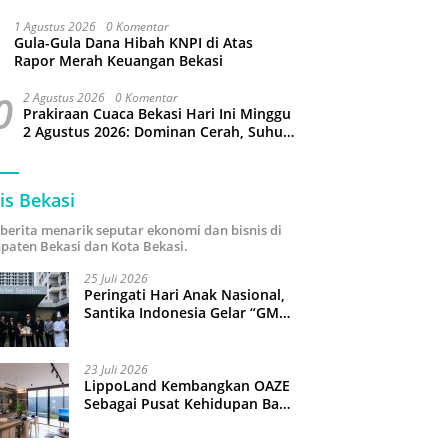
Puluhan Slop Roko Dikuras
1 Agustus 2026
0 Komentar
Gula-Gula Dana Hibah KNPI di Atas
Rapor Merah Keuangan Bekasi
0
2 Agustus 2026
0 Komentar
Prakiraan Cuaca Bekasi Hari Ini Minggu
2 Agustus 2026: Dominan Cerah, Suhu
Capai 34 Derajat Celcius
is Bekasi
i berita menarik seputar ekonomi dan bisnis di
paten Bekasi dan Kota Bekasi.
25 Juli 2026
Peringati Hari Anak Nasional,
Santika Indonesia Gelar “GM
For A Day 2026”: 43 Anak
Pimpin Operasional Hotel
23 Juli 2026
LippoLand Kembangkan OAZE
Sebagai Pusat Kehidupan Baru
di Cikarang