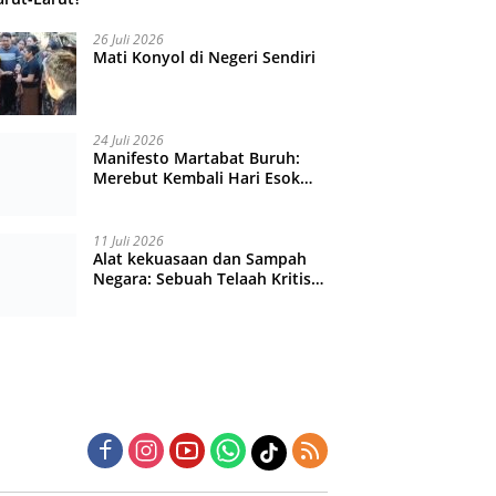
26 Juli 2026
Mati Konyol di Negeri Sendiri
24 Juli 2026
Manifesto Martabat Buruh:
Merebut Kembali Hari Esok
yang Dijual Murah
11 Juli 2026
Alat kekuasaan dan Sampah
Negara: Sebuah Telaah Kritis
atas Turbulensi Penegakkan
Hukum?