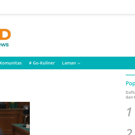
Komunitas
# Go-Kuliner
Laman
Pop
Daft
dan 
1
2