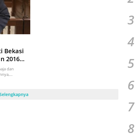
3
4
i Bekasi
5
n 2016
ar
aja dan
umnya,…
6
Selengkapnya
7
8