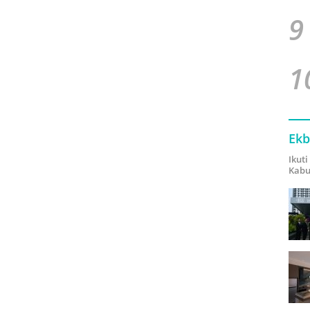
9
1
Ekb
Ikut
Kabu