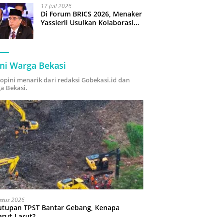
17 Juli 2026
Di Forum BRICS 2026, Menaker
Yassierli Usulkan Kolaborasi
“Future Skills Forecasting”
demi Hadapi Era Ekonomi
Hijau
ni Warga Bekasi
i opini menarik dari redaksi Gobekasi.id dan
a Bekasi.
stus 2026
utupan TPST Bantar Gebang, Kenapa
arut-Larut?