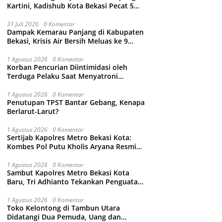
Kartini, Kadishub Kota Bekasi Pecat 5
Oknum Petugas
31 Juli 2026
0 Komentar
Dampak Kemarau Panjang di Kabupaten
Bekasi, Krisis Air Bersih Meluas ke 9
Kecamatan
1 Agustus 2026
0 Komentar
Korban Pencurian Diintimidasi oleh
Terduga Pelaku Saat Menyatroni
Rumahnya di Medan Satria, RT nya
Malah Ikut-Ikutan!
1 Agustus 2026
0 Komentar
Penutupan TPST Bantar Gebang, Kenapa
Berlarut-Larut?
1 Agustus 2026
0 Komentar
Sertijab Kapolres Metro Bekasi Kota:
Kombes Pol Putu Kholis Aryana Resmi
Gantikan Kombes Pol Kusumo Wahyu
Bintoro
1 Agustus 2026
0 Komentar
Sambut Kapolres Metro Bekasi Kota
Baru, Tri Adhianto Tekankan Penguatan
Kolaborasi dan Kamtibmas
1 Agustus 2026
0 Komentar
Toko Kelontong di Tambun Utara
Didatangi Dua Pemuda, Uang dan