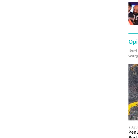
Opi
Ikut
warg
1 Agu
Pen
Berl