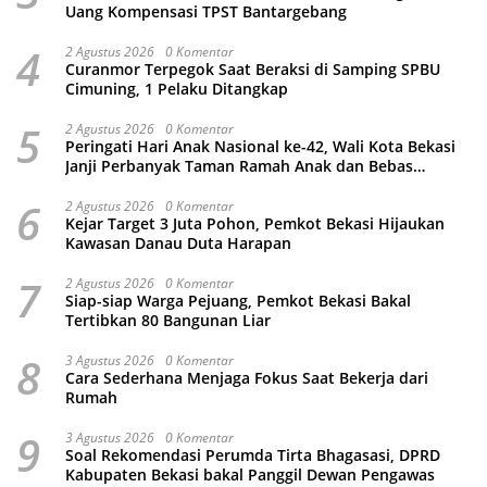
Uang Kompensasi TPST Bantargebang
4
2 Agustus 2026
0 Komentar
Curanmor Terpegok Saat Beraksi di Samping SPBU
Cimuning, 1 Pelaku Ditangkap
5
2 Agustus 2026
0 Komentar
Peringati Hari Anak Nasional ke-42, Wali Kota Bekasi
Janji Perbanyak Taman Ramah Anak dan Bebas
Perundungan
6
2 Agustus 2026
0 Komentar
Kejar Target 3 Juta Pohon, Pemkot Bekasi Hijaukan
Kawasan Danau Duta Harapan
7
2 Agustus 2026
0 Komentar
Siap-siap Warga Pejuang, Pemkot Bekasi Bakal
Tertibkan 80 Bangunan Liar
8
3 Agustus 2026
0 Komentar
Cara Sederhana Menjaga Fokus Saat Bekerja dari
Rumah
9
3 Agustus 2026
0 Komentar
Soal Rekomendasi Perumda Tirta Bhagasasi, DPRD
Kabupaten Bekasi bakal Panggil Dewan Pengawas