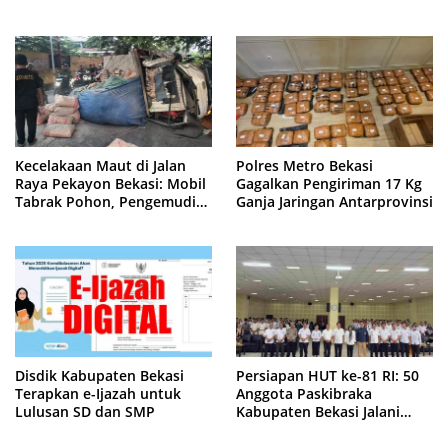
Cibitung
Cluster Jatisampurna
Kecelakaan Maut di Jalan
Polres Metro Bekasi
Raya Pekayon Bekasi: Mobil
Gagalkan Pengiriman 17 Kg
Tabrak Pohon, Pengemudi
Ganja Jaringan Antarprovinsi
Tewas Terjepit
Disdik Kabupaten Bekasi
Persiapan HUT ke-81 RI: 50
Terapkan e-Ijazah untuk
Anggota Paskibraka
Lulusan SD dan SMP
Kabupaten Bekasi Jalani
Latihan Intensif di Cikarang