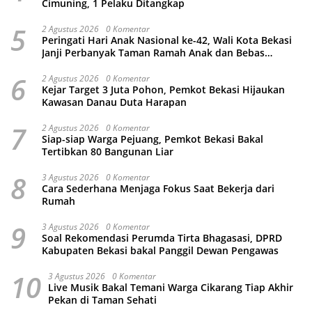
Cimuning, 1 Pelaku Ditangkap
5
2 Agustus 2026
0 Komentar
Peringati Hari Anak Nasional ke-42, Wali Kota Bekasi
Janji Perbanyak Taman Ramah Anak dan Bebas
Perundungan
6
2 Agustus 2026
0 Komentar
Kejar Target 3 Juta Pohon, Pemkot Bekasi Hijaukan
Kawasan Danau Duta Harapan
7
2 Agustus 2026
0 Komentar
Siap-siap Warga Pejuang, Pemkot Bekasi Bakal
Tertibkan 80 Bangunan Liar
8
3 Agustus 2026
0 Komentar
Cara Sederhana Menjaga Fokus Saat Bekerja dari
Rumah
9
3 Agustus 2026
0 Komentar
Soal Rekomendasi Perumda Tirta Bhagasasi, DPRD
Kabupaten Bekasi bakal Panggil Dewan Pengawas
10
3 Agustus 2026
0 Komentar
Live Musik Bakal Temani Warga Cikarang Tiap Akhir
Pekan di Taman Sehati