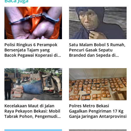
Baca Juga
Polisi Ringkus 6 Perampok
Satu Malam Bobol 5 Rumah,
Bersenjata Tajam yang
Pencuri Gasak Sepatu
Bacok Pegawai Koperasi di
Branded dan Sepeda di
Cibitung
Cluster Jatisampurna
Kecelakaan Maut di Jalan
Polres Metro Bekasi
Raya Pekayon Bekasi: Mobil
Gagalkan Pengiriman 17 Kg
Tabrak Pohon, Pengemudi
Ganja Jaringan Antarprovinsi
Tewas Terjepit