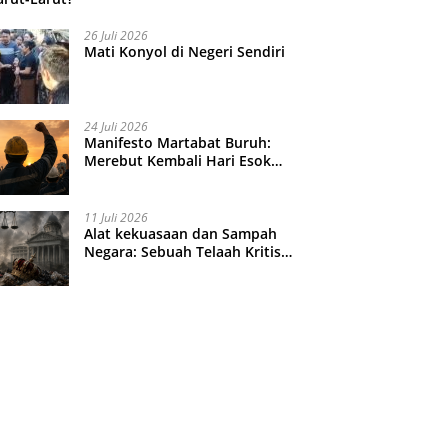
26 Juli 2026
Mati Konyol di Negeri Sendiri
24 Juli 2026
Manifesto Martabat Buruh:
Merebut Kembali Hari Esok
yang Dijual Murah
11 Juli 2026
Alat kekuasaan dan Sampah
Negara: Sebuah Telaah Kritis
atas Turbulensi Penegakkan
Hukum?