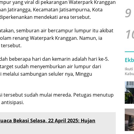
umpur yang viral di pekarangan Waterpark Kranggan
9
ahan Jatirangga, Kecamatan Jatisampurna, Kota
k diperkenankan mendekati area tersebut.
1
atakan, semburan air bercampur lumpur itu akibat
 kolam renang Waterpark Kranggan. Namun, ia
 tersebut.
udah beberapa hari dan kemarin adalah hari ke-5.
Ekb
target sudah menyemburkan air lumpur dari
Ikut
si melalui sambungan seluler nya, Minggu
Kabu
si tersebut sudah mulai mereda. Petugas menutup
ntisipasi.
uaca Bekasi Selasa, 22 April 2025: Hujan