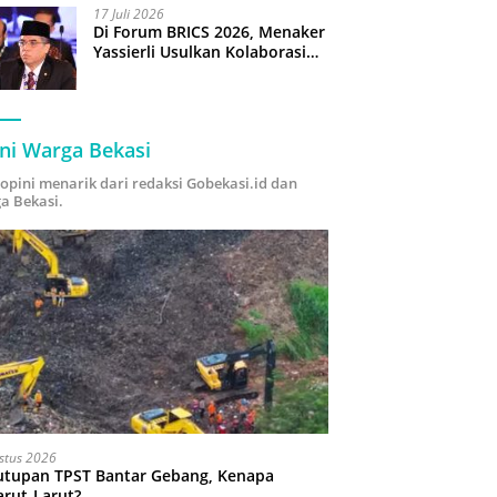
17 Juli 2026
Di Forum BRICS 2026, Menaker
Yassierli Usulkan Kolaborasi
“Future Skills Forecasting”
demi Hadapi Era Ekonomi
Hijau
ni Warga Bekasi
i opini menarik dari redaksi Gobekasi.id dan
a Bekasi.
stus 2026
utupan TPST Bantar Gebang, Kenapa
arut-Larut?