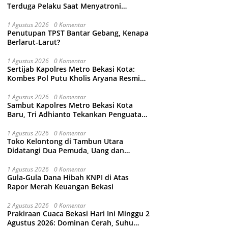
Terduga Pelaku Saat Menyatroni
Rumahnya di Medan Satria, RT nya
Malah Ikut-Ikutan!
1 Agustus 2026
0 Komentar
Penutupan TPST Bantar Gebang, Kenapa
Berlarut-Larut?
1 Agustus 2026
0 Komentar
Sertijab Kapolres Metro Bekasi Kota:
Kombes Pol Putu Kholis Aryana Resmi
Gantikan Kombes Pol Kusumo Wahyu
Bintoro
1 Agustus 2026
0 Komentar
Sambut Kapolres Metro Bekasi Kota
Baru, Tri Adhianto Tekankan Penguatan
Kolaborasi dan Kamtibmas
1 Agustus 2026
0 Komentar
Toko Kelontong di Tambun Utara
Didatangi Dua Pemuda, Uang dan
Puluhan Slop Roko Dikuras
1 Agustus 2026
0 Komentar
Gula-Gula Dana Hibah KNPI di Atas
Rapor Merah Keuangan Bekasi
2 Agustus 2026
0 Komentar
Prakiraan Cuaca Bekasi Hari Ini Minggu 2
Agustus 2026: Dominan Cerah, Suhu