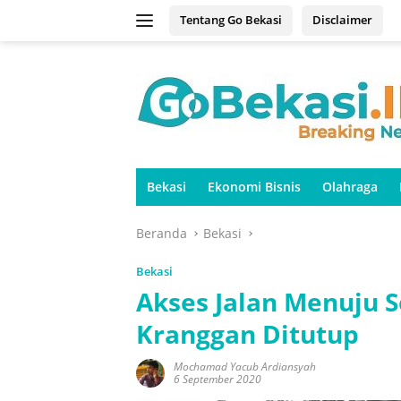
Langsung
Tentang Go Bekasi
Disclaimer
ke
konten
Bekasi
Ekonomi Bisnis
Olahraga
Beranda
Bekasi
Bekasi
Akses Jalan Menuju 
Kranggan Ditutup
Mochamad Yacub Ardiansyah
6 September 2020