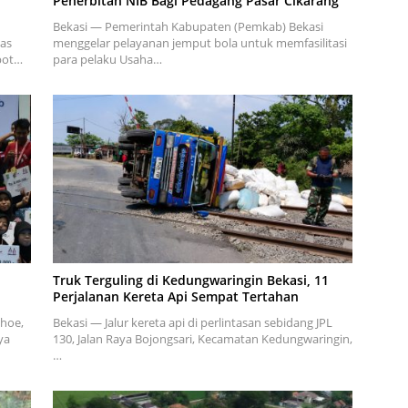
Penerbitan NIB Bagi Pedagang Pasar Cikarang
Bekasi — Pemerintah Kabupaten (Pemkab) Bekasi
as
menggelar pelayanan jemput bola untuk memfasilitasi
opot…
para pelaku Usaha…
Truk Terguling di Kedungwaringin Bekasi, 11
Perjalanan Kereta Api Sempat Tertahan
ihoe,
Bekasi — Jalur kereta api di perlintasan sebidang JPL
ya
130, Jalan Raya Bojongsari, Kecamatan Kedungwaringin,
…