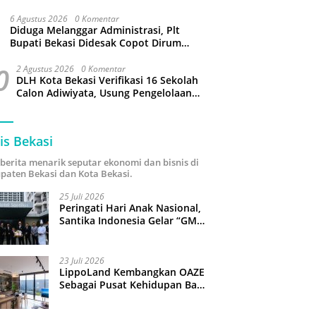
Capai 34 Derajat Celcius
6 Agustus 2026
0 Komentar
Diduga Melanggar Administrasi, Plt
Bupati Bekasi Didesak Copot Dirum
PDAM Tirta Bhagasasi
0
2 Agustus 2026
0 Komentar
DLH Kota Bekasi Verifikasi 16 Sekolah
Calon Adiwiyata, Usung Pengelolaan
Sampah hingga Target 3 Juta Pohon
is Bekasi
i berita menarik seputar ekonomi dan bisnis di
paten Bekasi dan Kota Bekasi.
25 Juli 2026
Peringati Hari Anak Nasional,
Santika Indonesia Gelar “GM
For A Day 2026”: 43 Anak
Pimpin Operasional Hotel
23 Juli 2026
LippoLand Kembangkan OAZE
Sebagai Pusat Kehidupan Baru
di Cikarang