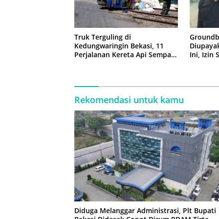
Truk Terguling di
Groundb
Kedungwaringin Bekasi, 11
Diupaya
Perjalanan Kereta Api Sempat
Ini, Izin
Tertahan
Rekomendasi untuk kamu
Diduga Melanggar Administrasi, Plt Bupati