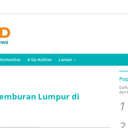
Komunitas
# Go-Kuliner
Laman
Pop
Daft
dan 
Semburan Lumpur di
1
2