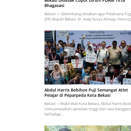
Bekasi Didesak Copot Dirum PDAM Tirta
Bhagasasi
Bekasi — Gelombang desakan agar Pelaksana Tug
(Plt) Bupati Bekasi, dr. Asep Surya Atmaja, menc
Abdul Harris Bobihoe Puji Semangat Atlet
Pelajar di Peparpeda Kota Bekasi
Bekasi —Wakil Wali Kota Bekasi, Abdul Harris Bob
menyampaikan apresiasi tinggi dan rasa banggan
terhadap…