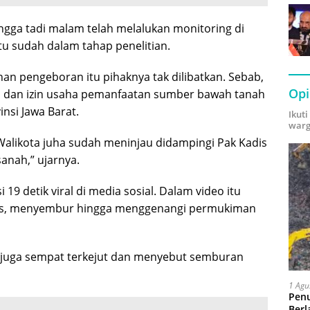
ingga tadi malam telah melalukan monitoring di
tu sudah dalam tahap penelitian.
inan pengeboran itu pihaknya tak dilibatkan. Sebab,
Opi
i dan izin usaha pemanfaatan sumber bawah tanah
nsi Jawa Barat.
Ikut
warg
Walikota juha sudah meninjau didampingi Pak Kadis
sanah,” ujarnya.
19 detik viral di media sosial. Dalam video itu
as, menyembur hingga menggenangi permukiman
 juga sempat terkejut dan menyebut semburan
1 Agu
Pen
Berl