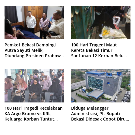
Pemkot Bekasi Dampingi
100 Hari Tragedi Maut
Putra Sayuti Melik,
Kereta Bekasi Timur:
Diundang Presiden Prabowo
Santunan 12 Korban Belum
ke Istana Negara
Cair, Keluarga Tagih
Kepastian
100 Hari Tragedi Kecelakaan
Diduga Melanggar
KA Argo Bromo vs KRL,
Administrasi, Plt Bupati
Keluarga Korban Tuntut
Bekasi Didesak Copot Dirum
Kejelasan Hukum
PDAM Tirta Bhagasasi