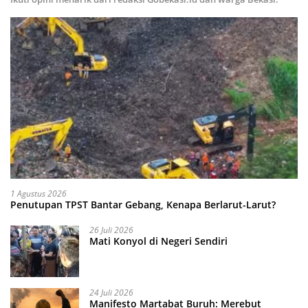
1 Agustus 2026
Penutupan TPST Bantar Gebang, Kenapa Berlarut-Larut?
26 Juli 2026
Mati Konyol di Negeri Sendiri
24 Juli 2026
Manifesto Martabat Buruh: Merebut