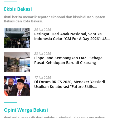
Ekbis Bekasi
Ikuti berita menarik seputar ekonomi dan bisnis di Kabupaten
Bekasi dan Kota Bekasi.
25 Juli 2026
Peringati Hari Anak Nasional, Santika
Indonesia Gelar “GM For A Day 2026”: 43
Anak Pimpin Operasional Hotel
23 Juli 2026
LippoLand Kembangkan OAZE Sebagai
Pusat Kehidupan Baru di Cikarang
17 Juli 2026
Di Forum BRICS 2026, Menaker Yassierli
Usulkan Kolaborasi “Future Skills
Forecasting” demi Hadapi Era Ekonomi
Hijau
Opini Warga Bekasi
Ikuti opini menarik dari redaksi Gobekasi.id dan warga Bekasi.