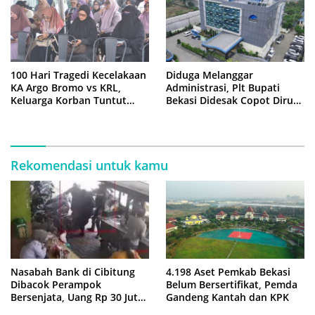
100 Hari Tragedi Kecelakaan
Diduga Melanggar
KA Argo Bromo vs KRL,
Administrasi, Plt Bupati
Keluarga Korban Tuntut
Bekasi Didesak Copot Dirum
Kejelasan Hukum
PDAM Tirta Bhagasasi
Rekomendasi untuk kamu
Nasabah Bank di Cibitung
4.198 Aset Pemkab Bekasi
Dibacok Perampok
Belum Bersertifikat, Pemda
Bersenjata, Uang Rp 30 Juta
Gandeng Kantah dan KPK
Raib