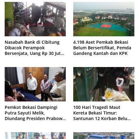
Nasabah Bank di Cibitung
4.198 Aset Pemkab Bekasi
Dibacok Perampok
Belum Bersertifikat, Pemda
Bersenjata, Uang Rp 30 Juta
Gandeng Kantah dan KPK
Raib
Pemkot Bekasi Dampingi
100 Hari Tragedi Maut
Putra Sayuti Melik,
Kereta Bekasi Timur:
Diundang Presiden Prabowo
Santunan 12 Korban Belum
ke Istana Negara
Cair, Keluarga Tagih
Kepastian