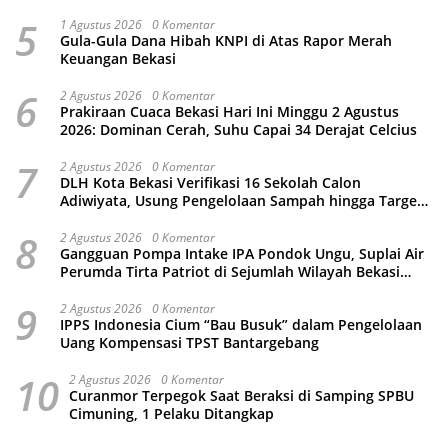
5
1 Agustus 2026
0 Komentar
Gula-Gula Dana Hibah KNPI di Atas Rapor Merah
Keuangan Bekasi
6
2 Agustus 2026
0 Komentar
Prakiraan Cuaca Bekasi Hari Ini Minggu 2 Agustus
2026: Dominan Cerah, Suhu Capai 34 Derajat Celcius
7
2 Agustus 2026
0 Komentar
DLH Kota Bekasi Verifikasi 16 Sekolah Calon
Adiwiyata, Usung Pengelolaan Sampah hingga Target
3 Juta Pohon
8
2 Agustus 2026
0 Komentar
Gangguan Pompa Intake IPA Pondok Ungu, Suplai Air
Perumda Tirta Patriot di Sejumlah Wilayah Bekasi
Terganggu
9
2 Agustus 2026
0 Komentar
IPPS Indonesia Cium “Bau Busuk” dalam Pengelolaan
Uang Kompensasi TPST Bantargebang
10
2 Agustus 2026
0 Komentar
Curanmor Terpegok Saat Beraksi di Samping SPBU
Cimuning, 1 Pelaku Ditangkap