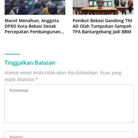
Macet Menahun, Anggota
Pemkot Bekasi Gandeng TNI
DPRD Kota Bekasi Desak
AD Olah Tumpukan Sampah
Percepatan Pembangunan
TPA Bantargebang Jadi BBM
Jembatan KCM Wisma Asri
Tinggalkan Balasan
Alamat email Anda tidak akan dipublikasikan.
Ruas yang
wajib ditandai
*