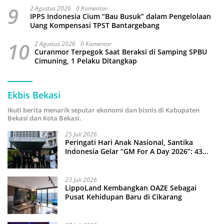
9
2 Agustus 2026
0 Komentar
IPPS Indonesia Cium “Bau Busuk” dalam Pengelolaan
Uang Kompensasi TPST Bantargebang
10
2 Agustus 2026
0 Komentar
Curanmor Terpegok Saat Beraksi di Samping SPBU
Cimuning, 1 Pelaku Ditangkap
Ekbis Bekasi
Ikuti berita menarik seputar ekonomi dan bisnis di Kabupaten
Bekasi dan Kota Bekasi.
25 Juli 2026
Peringati Hari Anak Nasional, Santika
Indonesia Gelar “GM For A Day 2026”: 43
Anak Pimpin Operasional Hotel
23 Juli 2026
LippoLand Kembangkan OAZE Sebagai
Pusat Kehidupan Baru di Cikarang