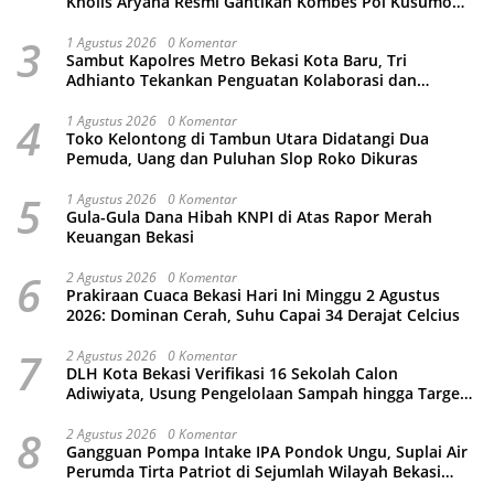
Kholis Aryana Resmi Gantikan Kombes Pol Kusumo
Wahyu Bintoro
3
1 Agustus 2026
0 Komentar
Sambut Kapolres Metro Bekasi Kota Baru, Tri
Adhianto Tekankan Penguatan Kolaborasi dan
Kamtibmas
4
1 Agustus 2026
0 Komentar
Toko Kelontong di Tambun Utara Didatangi Dua
Pemuda, Uang dan Puluhan Slop Roko Dikuras
5
1 Agustus 2026
0 Komentar
Gula-Gula Dana Hibah KNPI di Atas Rapor Merah
Keuangan Bekasi
6
2 Agustus 2026
0 Komentar
Prakiraan Cuaca Bekasi Hari Ini Minggu 2 Agustus
2026: Dominan Cerah, Suhu Capai 34 Derajat Celcius
7
2 Agustus 2026
0 Komentar
DLH Kota Bekasi Verifikasi 16 Sekolah Calon
Adiwiyata, Usung Pengelolaan Sampah hingga Target
3 Juta Pohon
8
2 Agustus 2026
0 Komentar
Gangguan Pompa Intake IPA Pondok Ungu, Suplai Air
Perumda Tirta Patriot di Sejumlah Wilayah Bekasi
Terganggu