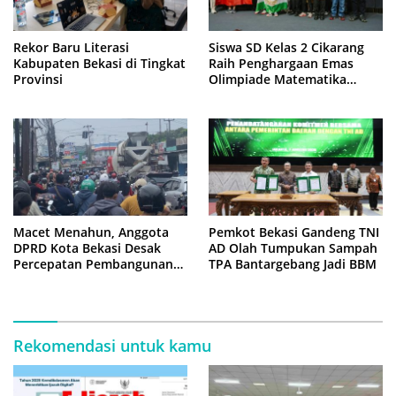
Rekor Baru Literasi
Siswa SD Kelas 2 Cikarang
Kabupaten Bekasi di Tingkat
Raih Penghargaan Emas
Provinsi
Olimpiade Matematika
Internasional di Malaysia
Macet Menahun, Anggota
Pemkot Bekasi Gandeng TNI
DPRD Kota Bekasi Desak
AD Olah Tumpukan Sampah
Percepatan Pembangunan
TPA Bantargebang Jadi BBM
Jembatan KCM Wisma Asri
Rekomendasi untuk kamu