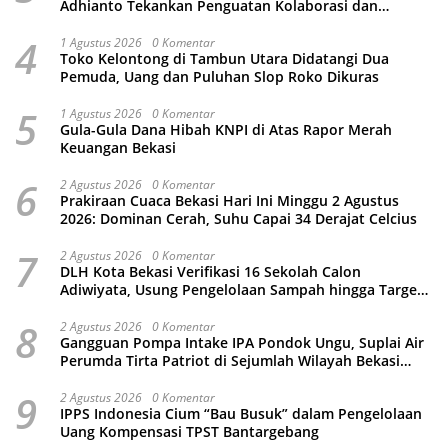
Adhianto Tekankan Penguatan Kolaborasi dan
Kamtibmas
4
1 Agustus 2026
0 Komentar
Toko Kelontong di Tambun Utara Didatangi Dua
Pemuda, Uang dan Puluhan Slop Roko Dikuras
5
1 Agustus 2026
0 Komentar
Gula-Gula Dana Hibah KNPI di Atas Rapor Merah
Keuangan Bekasi
6
2 Agustus 2026
0 Komentar
Prakiraan Cuaca Bekasi Hari Ini Minggu 2 Agustus
2026: Dominan Cerah, Suhu Capai 34 Derajat Celcius
7
2 Agustus 2026
0 Komentar
DLH Kota Bekasi Verifikasi 16 Sekolah Calon
Adiwiyata, Usung Pengelolaan Sampah hingga Target
3 Juta Pohon
8
2 Agustus 2026
0 Komentar
Gangguan Pompa Intake IPA Pondok Ungu, Suplai Air
Perumda Tirta Patriot di Sejumlah Wilayah Bekasi
Terganggu
9
2 Agustus 2026
0 Komentar
IPPS Indonesia Cium “Bau Busuk” dalam Pengelolaan
Uang Kompensasi TPST Bantargebang