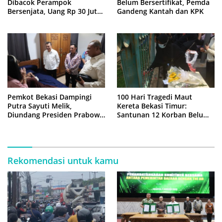
Dibacok Perampok
Belum Bersertifikat, Pemda
Bersenjata, Uang Rp 30 Juta
Gandeng Kantah dan KPK
Raib
Pemkot Bekasi Dampingi
100 Hari Tragedi Maut
Putra Sayuti Melik,
Kereta Bekasi Timur:
Diundang Presiden Prabowo
Santunan 12 Korban Belum
ke Istana Negara
Cair, Keluarga Tagih
Kepastian
Rekomendasi untuk kamu