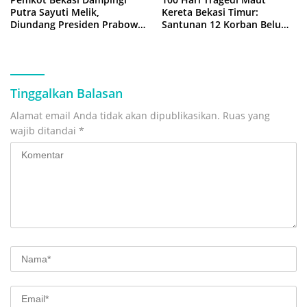
Putra Sayuti Melik,
Kereta Bekasi Timur:
Diundang Presiden Prabowo
Santunan 12 Korban Belum
ke Istana Negara
Cair, Keluarga Tagih
Kepastian
Tinggalkan Balasan
Alamat email Anda tidak akan dipublikasikan.
Ruas yang
wajib ditandai
*