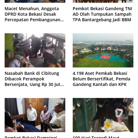
Macet Menahun, Anggota
Pemkot Bekasi Gandeng TNI
DPRD Kota Bekasi Desak
AD Olah Tumpukan Sampah
Percepatan Pembangunan
TPA Bantargebang Jadi BBM
Jembatan KCM Wisma Asri
Nasabah Bank di Cibitung
4.198 Aset Pemkab Bekasi
Dibacok Perampok
Belum Bersertifikat, Pemda
Bersenjata, Uang Rp 30 Juta
Gandeng Kantah dan KPK
Raib
Pemkot Bekasi Dampingi
100 Hari Tragedi Maut