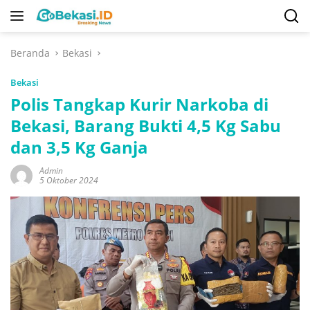
Langsung
ke
konten
Beranda
Bekasi
Bekasi
Polis Tangkap Kurir Narkoba di
Bekasi, Barang Bukti 4,5 Kg Sabu
dan 3,5 Kg Ganja
Admin
5 Oktober 2024