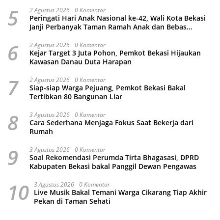
5
2 Agustus 2026
0 Komentar
Peringati Hari Anak Nasional ke-42, Wali Kota Bekasi
Janji Perbanyak Taman Ramah Anak dan Bebas
Perundungan
6
2 Agustus 2026
0 Komentar
Kejar Target 3 Juta Pohon, Pemkot Bekasi Hijaukan
Kawasan Danau Duta Harapan
7
2 Agustus 2026
0 Komentar
Siap-siap Warga Pejuang, Pemkot Bekasi Bakal
Tertibkan 80 Bangunan Liar
8
3 Agustus 2026
0 Komentar
Cara Sederhana Menjaga Fokus Saat Bekerja dari
Rumah
9
3 Agustus 2026
0 Komentar
Soal Rekomendasi Perumda Tirta Bhagasasi, DPRD
Kabupaten Bekasi bakal Panggil Dewan Pengawas
10
3 Agustus 2026
0 Komentar
Live Musik Bakal Temani Warga Cikarang Tiap Akhir
Pekan di Taman Sehati