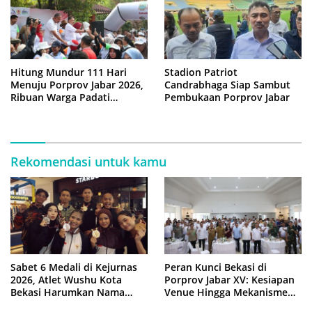
Stadion Patriot
Hitung Mundur 111 Hari
Candrabhaga Siap Sambut
Menuju Porprov Jabar 2026,
Pembukaan Porprov Jabar
Ribuan Warga Padati
‘Funday Morning’ di Plaza
Pemkot Bekasi
Rekomendasi untuk kamu
Sabet 6 Medali di Kejurnas
Peran Kunci Bekasi di
2026, Atlet Wushu Kota
Porprov Jabar XV: Kesiapan
Bekasi Harumkan Nama
Venue Hingga Mekanisme
Jawa Barat
Laga Dimatangkan