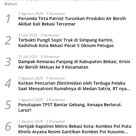
Bekasi.
1
5 Agustus 2026
1 Komentar
Perumda Tirta Patriot Turunkan Produksi Air Bersih
Akibat Kali Bekasi Tercemar
2
31 Juli 2026
0 Komentar
Terbukti Pungli Sopir Truk di Simpang Kartini,
Kadishub Kota Bekasi Pecat 5 Oknum Petugas
3
31 Juli 2026
0 Komentar
Dampak Kemarau Panjang di Kabupaten Bekasi, Krisis
Air Bersih Meluas ke 9 Kecamatan
4
1 Agustus 2026
0 Komentar
Korban Pencurian Diintimidasi oleh Terduga Pelaku
Saat Menyatroni Rumahnya di Medan Satria, RT nya
Malah Ikut-Ikutan!
5
1 Agustus 2026
0 Komentar
Penutupan TPST Bantar Gebang, Kenapa Berlarut-
Larut?
6
1 Agustus 2026
0 Komentar
Sertijab Kapolres Metro Bekasi Kota: Kombes Pol Putu
Kholis Aryana Resmi Gantikan Kombes Pol Kusumo