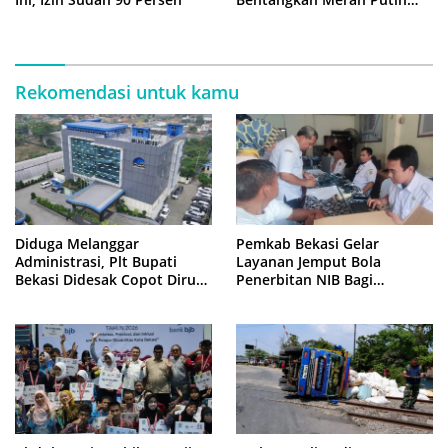
500 Meter
Rekomendasi untuk kamu
Diduga Melanggar
Pemkab Bekasi Gelar
Administrasi, Plt Bupati
Layanan Jemput Bola
Bekasi Didesak Copot Dirum
Penerbitan NIB Bagi
PDAM Tirta Bhagasasi
Pedagang Pasar Cikarang