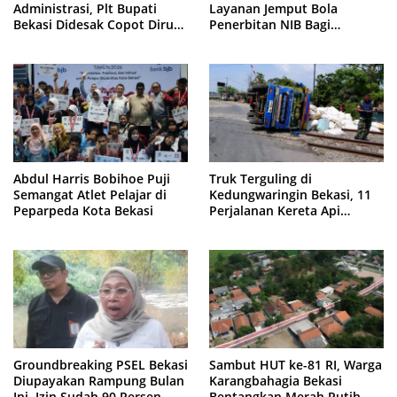
Administrasi, Plt Bupati
Layanan Jemput Bola
Bekasi Didesak Copot Dirum
Penerbitan NIB Bagi
PDAM Tirta Bhagasasi
Pedagang Pasar Cikarang
Abdul Harris Bobihoe Puji
Truk Terguling di
Semangat Atlet Pelajar di
Kedungwaringin Bekasi, 11
Peparpeda Kota Bekasi
Perjalanan Kereta Api
Sempat Tertahan
Groundbreaking PSEL Bekasi
Sambut HUT ke-81 RI, Warga
Diupayakan Rampung Bulan
Karangbahagia Bekasi
Ini, Izin Sudah 90 Persen
Bentangkan Merah Putih