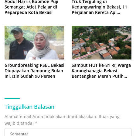
Abdul Harris Bobihoe Puji
Truk Terguling di
Semangat Atlet Pelajar di
Kedungwaringin Bekasi, 11
Peparpeda Kota Bekasi
Perjalanan Kereta Api
Sempat Tertahan
Groundbreaking PSEL Bekasi
Sambut HUT ke-81 RI, Warga
Diupayakan Rampung Bulan
Karangbahagia Bekasi
Ini, Izin Sudah 90 Persen
Bentangkan Merah Putih
500 Meter
Tinggalkan Balasan
Alamat email Anda tidak akan dipublikasikan.
Ruas yang
wajib ditandai
*