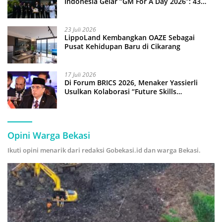
Indonesia Gelar “GM For A Day 2026”: 43
Anak Pimpin Operasional Hotel
23 Juli 2026
LippoLand Kembangkan OAZE Sebagai
Pusat Kehidupan Baru di Cikarang
17 Juli 2026
Di Forum BRICS 2026, Menaker Yassierli
Usulkan Kolaborasi “Future Skills
Forecasting” demi Hadapi Era Ekonomi
Hijau
Opini Warga Bekasi
Ikuti opini menarik dari redaksi Gobekasi.id dan warga Bekasi.