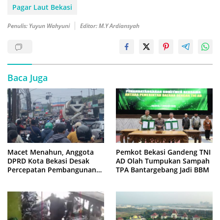
Pagar Laut Bekasi
Penulis: Yuyun Wahyuni
Editor: M.Y Ardiansyah
Baca Juga
Macet Menahun, Anggota
Pemkot Bekasi Gandeng TNI
DPRD Kota Bekasi Desak
AD Olah Tumpukan Sampah
Percepatan Pembangunan
TPA Bantargebang Jadi BBM
Jembatan KCM Wisma Asri