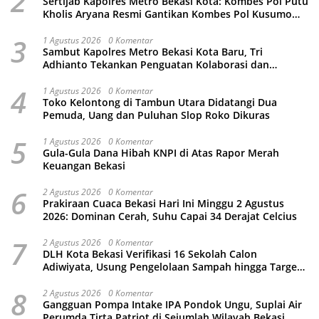
2
Sertijab Kapolres Metro Bekasi Kota: Kombes Pol Putu
Kholis Aryana Resmi Gantikan Kombes Pol Kusumo
Wahyu Bintoro
3
1 Agustus 2026
0 Komentar
Sambut Kapolres Metro Bekasi Kota Baru, Tri
Adhianto Tekankan Penguatan Kolaborasi dan
Kamtibmas
4
1 Agustus 2026
0 Komentar
Toko Kelontong di Tambun Utara Didatangi Dua
Pemuda, Uang dan Puluhan Slop Roko Dikuras
5
1 Agustus 2026
0 Komentar
Gula-Gula Dana Hibah KNPI di Atas Rapor Merah
Keuangan Bekasi
6
2 Agustus 2026
0 Komentar
Prakiraan Cuaca Bekasi Hari Ini Minggu 2 Agustus
2026: Dominan Cerah, Suhu Capai 34 Derajat Celcius
7
2 Agustus 2026
0 Komentar
DLH Kota Bekasi Verifikasi 16 Sekolah Calon
Adiwiyata, Usung Pengelolaan Sampah hingga Target
3 Juta Pohon
8
2 Agustus 2026
0 Komentar
Gangguan Pompa Intake IPA Pondok Ungu, Suplai Air
Perumda Tirta Patriot di Sejumlah Wilayah Bekasi