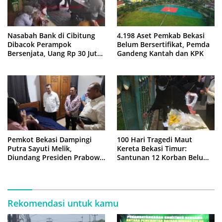
Nasabah Bank di Cibitung
4.198 Aset Pemkab Bekasi
Dibacok Perampok
Belum Bersertifikat, Pemda
Bersenjata, Uang Rp 30 Juta
Gandeng Kantah dan KPK
Raib
Pemkot Bekasi Dampingi
100 Hari Tragedi Maut
Putra Sayuti Melik,
Kereta Bekasi Timur:
Diundang Presiden Prabowo
Santunan 12 Korban Belum
ke Istana Negara
Cair, Keluarga Tagih
Kepastian
Rekomendasi untuk kamu