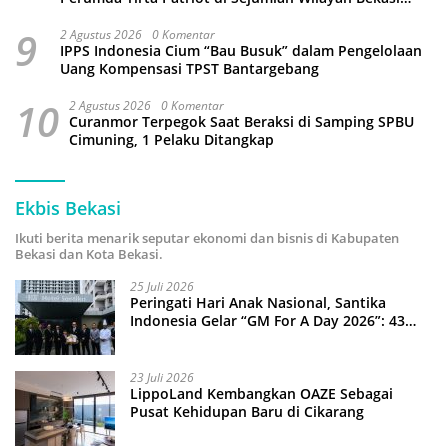
Terganggu
9
2 Agustus 2026
0 Komentar
IPPS Indonesia Cium “Bau Busuk” dalam Pengelolaan
Uang Kompensasi TPST Bantargebang
10
2 Agustus 2026
0 Komentar
Curanmor Terpegok Saat Beraksi di Samping SPBU
Cimuning, 1 Pelaku Ditangkap
Ekbis Bekasi
Ikuti berita menarik seputar ekonomi dan bisnis di Kabupaten
Bekasi dan Kota Bekasi.
25 Juli 2026
Peringati Hari Anak Nasional, Santika
Indonesia Gelar “GM For A Day 2026”: 43
Anak Pimpin Operasional Hotel
23 Juli 2026
LippoLand Kembangkan OAZE Sebagai
Pusat Kehidupan Baru di Cikarang