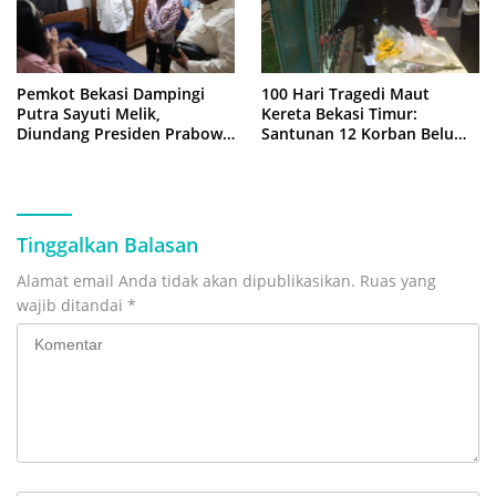
Pemkot Bekasi Dampingi
100 Hari Tragedi Maut
Putra Sayuti Melik,
Kereta Bekasi Timur:
Diundang Presiden Prabowo
Santunan 12 Korban Belum
ke Istana Negara
Cair, Keluarga Tagih
Kepastian
Tinggalkan Balasan
Alamat email Anda tidak akan dipublikasikan.
Ruas yang
wajib ditandai
*