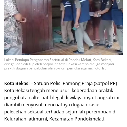
Lokasi Pendopo Pengobatan Spriritual di Pondok Melati, Kota Bekasi,
disegel dan ditutup oleh Satpol PP Kota Bekasi karena diduga menjadi
praktik dugaan pencabulan oleh oknum pemuka agama. Foto: Ist
Kota Bekasi –
Satuan Polisi Pamong Praja (Satpol PP)
Kota Bekasi tengah menelusuri keberadaan praktik
pengobatan alternatif ilegal di wilayahnya. Langkah ini
diambil menyusul mencuatnya dugaan kasus
pelecehan seksual terhadap sejumlah perempuan di
Kelurahan Jatimurni, Kecamatan Pondokmelati.