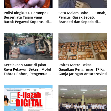
Polisi Ringkus 6 Perampok
Satu Malam Bobol 5 Rumah,
Bersenjata Tajam yang
Pencuri Gasak Sepatu
Bacok Pegawai Koperasi di
Branded dan Sepeda di
Cibitung
Cluster Jatisampurna
Kecelakaan Maut di Jalan
Polres Metro Bekasi
Raya Pekayon Bekasi: Mobil
Gagalkan Pengiriman 17 Kg
Tabrak Pohon, Pengemudi
Ganja Jaringan Antarprovinsi
Tewas Terjepit