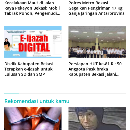
Kecelakaan Maut di Jalan
Polres Metro Bekasi
Raya Pekayon Bekasi: Mobil
Gagalkan Pengiriman 17 Kg
Tabrak Pohon, Pengemudi
Ganja Jaringan Antarprovinsi
Tewas Terjepit
Disdik Kabupaten Bekasi
Persiapan HUT ke-81 RI: 50
Terapkan e-Ijazah untuk
Anggota Paskibraka
Lulusan SD dan SMP
Kabupaten Bekasi Jalani
Latihan Intensif di Cikarang
Rekomendasi untuk kamu