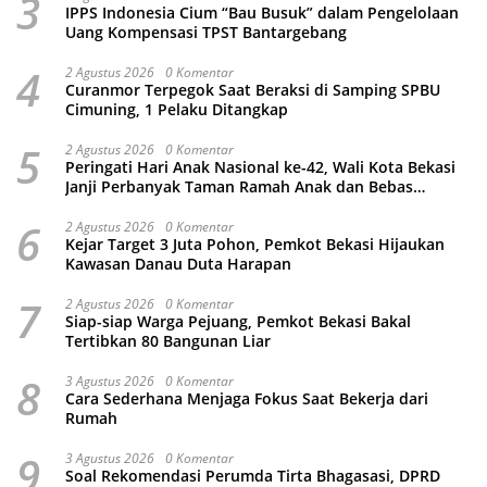
3
IPPS Indonesia Cium “Bau Busuk” dalam Pengelolaan
Uang Kompensasi TPST Bantargebang
4
2 Agustus 2026
0 Komentar
Curanmor Terpegok Saat Beraksi di Samping SPBU
Cimuning, 1 Pelaku Ditangkap
5
2 Agustus 2026
0 Komentar
Peringati Hari Anak Nasional ke-42, Wali Kota Bekasi
Janji Perbanyak Taman Ramah Anak dan Bebas
Perundungan
6
2 Agustus 2026
0 Komentar
Kejar Target 3 Juta Pohon, Pemkot Bekasi Hijaukan
Kawasan Danau Duta Harapan
7
2 Agustus 2026
0 Komentar
Siap-siap Warga Pejuang, Pemkot Bekasi Bakal
Tertibkan 80 Bangunan Liar
8
3 Agustus 2026
0 Komentar
Cara Sederhana Menjaga Fokus Saat Bekerja dari
Rumah
9
3 Agustus 2026
0 Komentar
Soal Rekomendasi Perumda Tirta Bhagasasi, DPRD