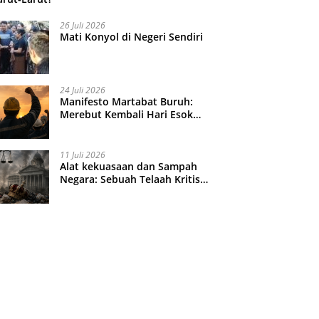
26 Juli 2026
Mati Konyol di Negeri Sendiri
24 Juli 2026
Manifesto Martabat Buruh:
Merebut Kembali Hari Esok
yang Dijual Murah
11 Juli 2026
Alat kekuasaan dan Sampah
Negara: Sebuah Telaah Kritis
atas Turbulensi Penegakkan
Hukum?