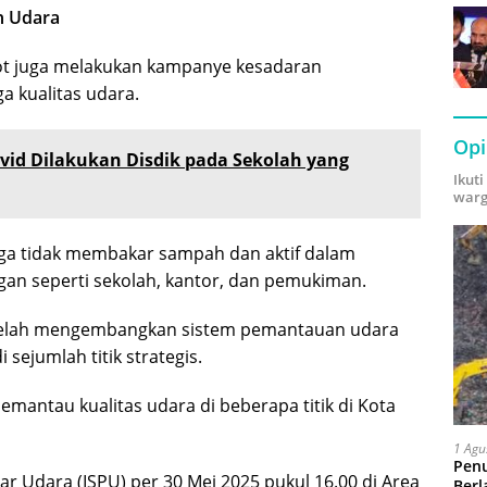
n Udara
mkot juga melakukan kampanye kesadaran
 kualitas udara.
Opi
vid Dilakukan Disdik pada Sekolah yang
Ikut
warg
a tidak membakar sampah dan aktif dalam
an seperti sekolah, kantor, dan pemukiman.
telah mengembangkan sistem pemantauan udara
ejumlah titik strategis.
mantau kualitas udara di beberapa titik di Kota
1 Agu
Pen
r Udara (ISPU) per 30 Mei 2025 pukul 16.00 di Area
Berl