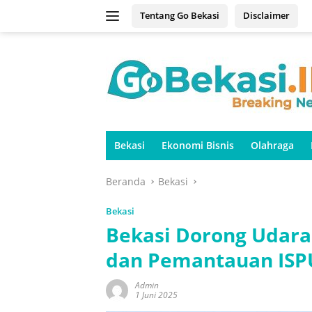
Langsung
Tentang Go Bekasi
Disclaimer
ke
konten
Bekasi
Ekonomi Bisnis
Olahraga
Beranda
Bekasi
Bekasi
Bekasi Dorong Udara
dan Pemantauan ISP
Admin
1 Juni 2025