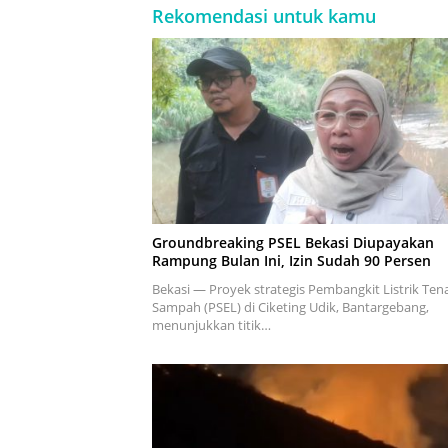
Rekomendasi untuk kamu
Groundbreaking PSEL Bekasi Diupayakan
Rampung Bulan Ini, Izin Sudah 90 Persen
Bekasi — Proyek strategis Pembangkit Listrik Ten
Sampah (PSEL) di Ciketing Udik, Bantargebang,
menunjukkan titik…