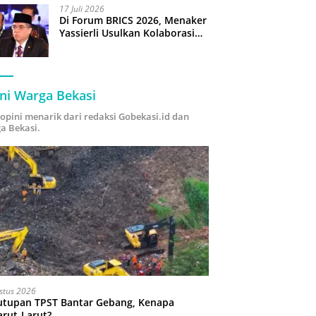
17 Juli 2026
Di Forum BRICS 2026, Menaker
Yassierli Usulkan Kolaborasi
“Future Skills Forecasting”
demi Hadapi Era Ekonomi
Hijau
ni Warga Bekasi
i opini menarik dari redaksi Gobekasi.id dan
a Bekasi.
stus 2026
utupan TPST Bantar Gebang, Kenapa
arut-Larut?