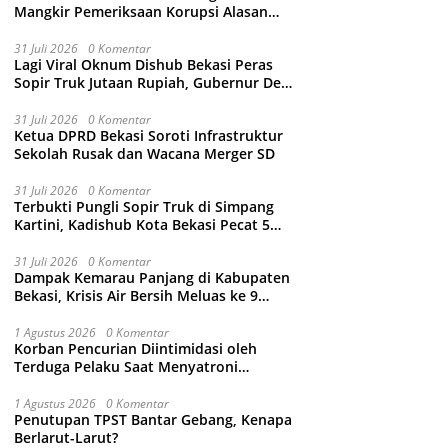
Mangkir Pemeriksaan Korupsi Alasan
Sakit Kepala, Kejari Kabupaten Bekasi
Ancam Jemput Paksa
31 Juli 2026
0 Komentar
Lagi Viral Oknum Dishub Bekasi Peras
Sopir Truk Jutaan Rupiah, Gubernur Dedi
Mulyadi Murka Minta Wali Kota Beri
Sanksi Pemecatan
31 Juli 2026
0 Komentar
Ketua DPRD Bekasi Soroti Infrastruktur
Sekolah Rusak dan Wacana Merger SD
31 Juli 2026
0 Komentar
Terbukti Pungli Sopir Truk di Simpang
Kartini, Kadishub Kota Bekasi Pecat 5
Oknum Petugas
31 Juli 2026
0 Komentar
Dampak Kemarau Panjang di Kabupaten
Bekasi, Krisis Air Bersih Meluas ke 9
Kecamatan
1 Agustus 2026
0 Komentar
Korban Pencurian Diintimidasi oleh
Terduga Pelaku Saat Menyatroni
Rumahnya di Medan Satria, RT nya
Malah Ikut-Ikutan!
1 Agustus 2026
0 Komentar
Penutupan TPST Bantar Gebang, Kenapa
Berlarut-Larut?