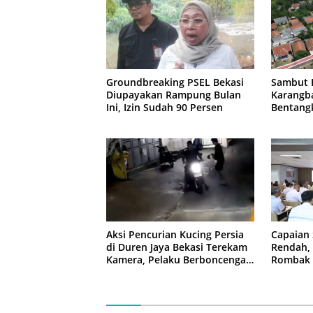
Groundbreaking PSEL Bekasi
Sambut H
Diupayakan Rampung Bulan
Karangba
Ini, Izin Sudah 90 Persen
Bentang
Meter
Aksi Pencurian Kucing Persia
Capaian
di Duren Jaya Bekasi Terekam
Rendah, 
Kamera, Pelaku Berboncengan
Rombak 
Motor
Berbasis