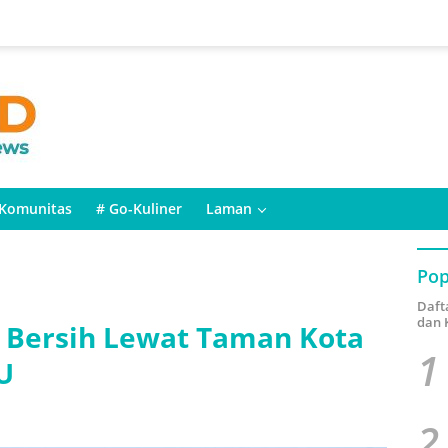
Komunitas
# Go-Kuliner
Laman
Pop
Daft
dan 
 Bersih Lewat Taman Kota
1
U
2