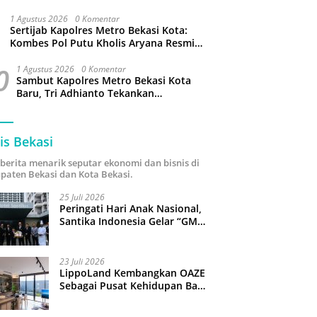
1 Agustus 2026
0 Komentar
Sertijab Kapolres Metro Bekasi Kota:
Kombes Pol Putu Kholis Aryana Resmi
Gantikan Kombes Pol Kusumo Wahyu
0
Bintoro
1 Agustus 2026
0 Komentar
Sambut Kapolres Metro Bekasi Kota
Baru, Tri Adhianto Tekankan
Penguatan Kolaborasi dan Kamtibmas
is Bekasi
i berita menarik seputar ekonomi dan bisnis di
paten Bekasi dan Kota Bekasi.
25 Juli 2026
Peringati Hari Anak Nasional,
Santika Indonesia Gelar “GM
For A Day 2026”: 43 Anak
Pimpin Operasional Hotel
23 Juli 2026
LippoLand Kembangkan OAZE
Sebagai Pusat Kehidupan Baru
di Cikarang