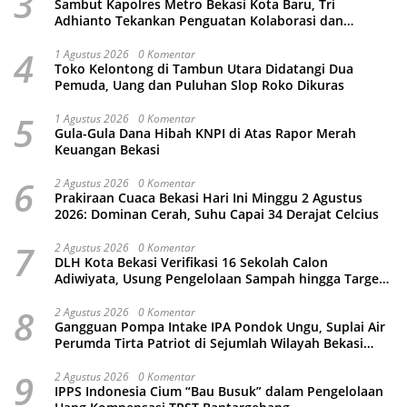
3
Sambut Kapolres Metro Bekasi Kota Baru, Tri
Adhianto Tekankan Penguatan Kolaborasi dan
Kamtibmas
4
1 Agustus 2026
0 Komentar
Toko Kelontong di Tambun Utara Didatangi Dua
Pemuda, Uang dan Puluhan Slop Roko Dikuras
5
1 Agustus 2026
0 Komentar
Gula-Gula Dana Hibah KNPI di Atas Rapor Merah
Keuangan Bekasi
6
2 Agustus 2026
0 Komentar
Prakiraan Cuaca Bekasi Hari Ini Minggu 2 Agustus
2026: Dominan Cerah, Suhu Capai 34 Derajat Celcius
7
2 Agustus 2026
0 Komentar
DLH Kota Bekasi Verifikasi 16 Sekolah Calon
Adiwiyata, Usung Pengelolaan Sampah hingga Target
3 Juta Pohon
8
2 Agustus 2026
0 Komentar
Gangguan Pompa Intake IPA Pondok Ungu, Suplai Air
Perumda Tirta Patriot di Sejumlah Wilayah Bekasi
Terganggu
9
2 Agustus 2026
0 Komentar
IPPS Indonesia Cium “Bau Busuk” dalam Pengelolaan