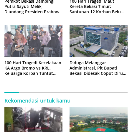
Pemkot Bekasi Dampingi
100 Hari Tragedi Maut
Putra Sayuti Melik,
Kereta Bekasi Timur:
Diundang Presiden Prabowo
Santunan 12 Korban Belum
ke Istana Negara
Cair, Keluarga Tagih
Kepastian
100 Hari Tragedi Kecelakaan
Diduga Melanggar
KA Argo Bromo vs KRL,
Administrasi, Plt Bupati
Keluarga Korban Tuntut
Bekasi Didesak Copot Dirum
Kejelasan Hukum
PDAM Tirta Bhagasasi
Rekomendasi untuk kamu