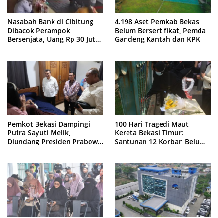
Nasabah Bank di Cibitung
4.198 Aset Pemkab Bekasi
Dibacok Perampok
Belum Bersertifikat, Pemda
Bersenjata, Uang Rp 30 Juta
Gandeng Kantah dan KPK
Raib
Pemkot Bekasi Dampingi
100 Hari Tragedi Maut
Putra Sayuti Melik,
Kereta Bekasi Timur:
Diundang Presiden Prabowo
Santunan 12 Korban Belum
ke Istana Negara
Cair, Keluarga Tagih
Kepastian