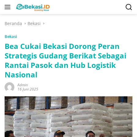
Langsung
ke
konten
Beranda
Bekasi
Bekasi
Bea Cukai Bekasi Dorong Peran
Strategis Gudang Berikat Sebagai
Rantai Pasok dan Hub Logistik
Nasional
Admin
16 Juni 2025