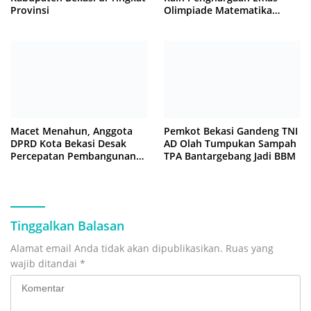
Provinsi
Olimpiade Matematika
Internasional di Malaysia
Macet Menahun, Anggota
Pemkot Bekasi Gandeng TNI
DPRD Kota Bekasi Desak
AD Olah Tumpukan Sampah
Percepatan Pembangunan
TPA Bantargebang Jadi BBM
Jembatan KCM Wisma Asri
Tinggalkan Balasan
Alamat email Anda tidak akan dipublikasikan.
Ruas yang
wajib ditandai
*