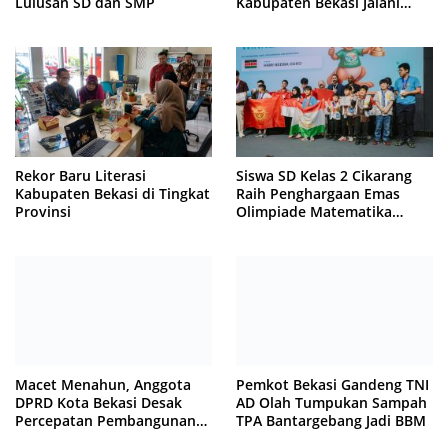
Lulusan SD dan SMP
Kabupaten Bekasi Jalani
Latihan Intensif di Cikarang
Rekor Baru Literasi
Siswa SD Kelas 2 Cikarang
Kabupaten Bekasi di Tingkat
Raih Penghargaan Emas
Provinsi
Olimpiade Matematika
Internasional di Malaysia
Macet Menahun, Anggota
Pemkot Bekasi Gandeng TNI
DPRD Kota Bekasi Desak
AD Olah Tumpukan Sampah
Percepatan Pembangunan
TPA Bantargebang Jadi BBM
Jembatan KCM Wisma Asri