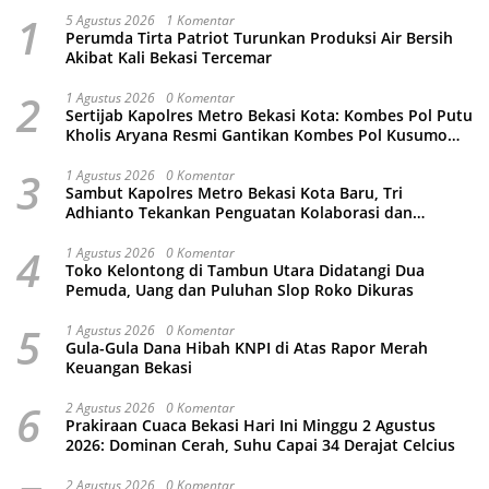
1
5 Agustus 2026
1 Komentar
Perumda Tirta Patriot Turunkan Produksi Air Bersih
Akibat Kali Bekasi Tercemar
2
1 Agustus 2026
0 Komentar
Sertijab Kapolres Metro Bekasi Kota: Kombes Pol Putu
Kholis Aryana Resmi Gantikan Kombes Pol Kusumo
Wahyu Bintoro
3
1 Agustus 2026
0 Komentar
Sambut Kapolres Metro Bekasi Kota Baru, Tri
Adhianto Tekankan Penguatan Kolaborasi dan
Kamtibmas
4
1 Agustus 2026
0 Komentar
Toko Kelontong di Tambun Utara Didatangi Dua
Pemuda, Uang dan Puluhan Slop Roko Dikuras
5
1 Agustus 2026
0 Komentar
Gula-Gula Dana Hibah KNPI di Atas Rapor Merah
Keuangan Bekasi
6
2 Agustus 2026
0 Komentar
Prakiraan Cuaca Bekasi Hari Ini Minggu 2 Agustus
2026: Dominan Cerah, Suhu Capai 34 Derajat Celcius
2 Agustus 2026
0 Komentar