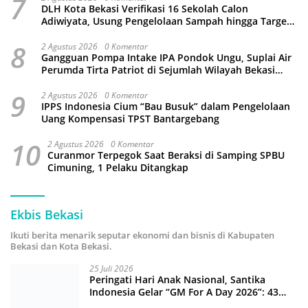
7
DLH Kota Bekasi Verifikasi 16 Sekolah Calon
Adiwiyata, Usung Pengelolaan Sampah hingga Target
3 Juta Pohon
8
2 Agustus 2026
0 Komentar
Gangguan Pompa Intake IPA Pondok Ungu, Suplai Air
Perumda Tirta Patriot di Sejumlah Wilayah Bekasi
Terganggu
9
2 Agustus 2026
0 Komentar
IPPS Indonesia Cium “Bau Busuk” dalam Pengelolaan
Uang Kompensasi TPST Bantargebang
10
2 Agustus 2026
0 Komentar
Curanmor Terpegok Saat Beraksi di Samping SPBU
Cimuning, 1 Pelaku Ditangkap
Ekbis Bekasi
Ikuti berita menarik seputar ekonomi dan bisnis di Kabupaten
Bekasi dan Kota Bekasi.
25 Juli 2026
Peringati Hari Anak Nasional, Santika
Indonesia Gelar “GM For A Day 2026”: 43
Anak Pimpin Operasional Hotel