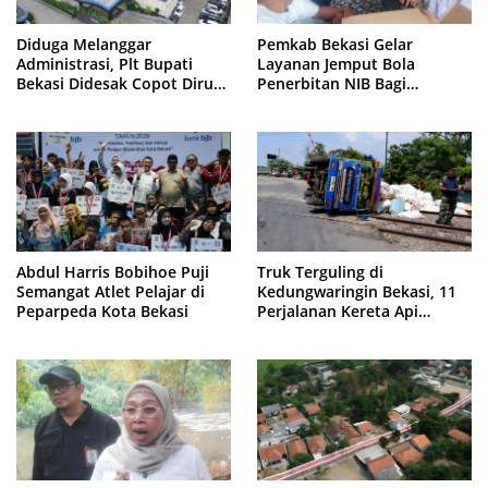
Diduga Melanggar
Pemkab Bekasi Gelar
Administrasi, Plt Bupati
Layanan Jemput Bola
Bekasi Didesak Copot Dirum
Penerbitan NIB Bagi
PDAM Tirta Bhagasasi
Pedagang Pasar Cikarang
Abdul Harris Bobihoe Puji
Truk Terguling di
Semangat Atlet Pelajar di
Kedungwaringin Bekasi, 11
Peparpeda Kota Bekasi
Perjalanan Kereta Api
Sempat Tertahan