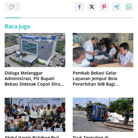
Baca Juga
Diduga Melanggar
Pemkab Bekasi Gelar
Administrasi, Plt Bupati
Layanan Jemput Bola
Bekasi Didesak Copot Dirum
Penerbitan NIB Bagi
PDAM Tirta Bhagasasi
Pedagang Pasar Cikarang
Abdul Harris Bobihoe Puji
Truk Terguling di