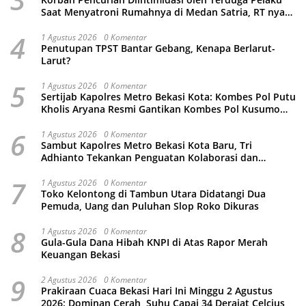
Saat Menyatroni Rumahnya di Medan Satria, RT nya
Malah Ikut-Ikutan!
4
1 Agustus 2026
0 Komentar
Penutupan TPST Bantar Gebang, Kenapa Berlarut-
Larut?
5
1 Agustus 2026
0 Komentar
Sertijab Kapolres Metro Bekasi Kota: Kombes Pol Putu
Kholis Aryana Resmi Gantikan Kombes Pol Kusumo
Wahyu Bintoro
6
1 Agustus 2026
0 Komentar
Sambut Kapolres Metro Bekasi Kota Baru, Tri
Adhianto Tekankan Penguatan Kolaborasi dan
Kamtibmas
7
1 Agustus 2026
0 Komentar
Toko Kelontong di Tambun Utara Didatangi Dua
Pemuda, Uang dan Puluhan Slop Roko Dikuras
8
1 Agustus 2026
0 Komentar
Gula-Gula Dana Hibah KNPI di Atas Rapor Merah
Keuangan Bekasi
9
2 Agustus 2026
0 Komentar
Prakiraan Cuaca Bekasi Hari Ini Minggu 2 Agustus
2026: Dominan Cerah, Suhu Capai 34 Derajat Celcius