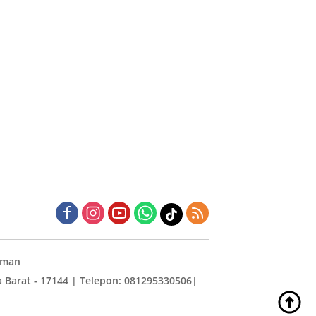
aman
wa Barat - 17144 | Telepon: 081295330506|