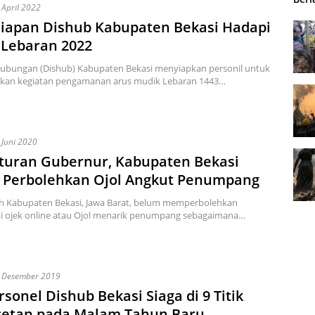
 April 2022
siapan Dishub Kabupaten Bekasi Hadapi
 Lebaran 2022
hubungan (Dishub) Kabupaten Bekasi menyiapkan personil untuk
kan kegiatan pengamanan arus mudik Lebaran 1443…
 Juni 2020
Aturan Gubernur, Kabupaten Bekasi
 Perbolehkan Ojol Angkut Penumpang
h Kabupaten Bekasi, Jawa Barat, belum memperbolehkan
 ojek online atau Ojol menarik penumpang sebagaimana…
 Desember 2019
rsonel Dishub Bekasi Siaga di 9 Titik
etan pada Malam Tahun Baru