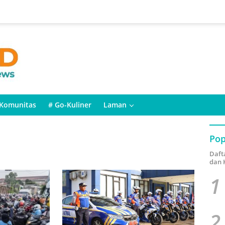
Komunitas
# Go-Kuliner
Laman
Pop
Daft
dan 
1
2