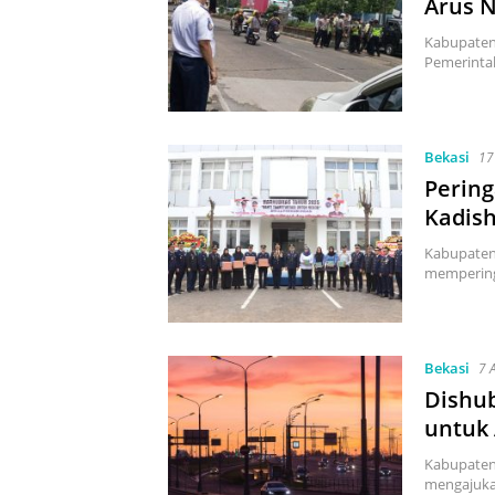
Arus N
Kabupaten 
Pemerinta
Bekasi
17
Pering
Kadish
Kabupaten
mempering
Bekasi
7 
Dishub
untuk 
Kabupaten
mengajukan