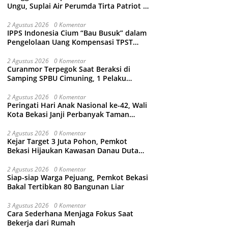
Ungu, Suplai Air Perumda Tirta Patriot di
Sejumlah Wilayah Bekasi Terganggu
2 Agustus 2026
0 Komentar
IPPS Indonesia Cium “Bau Busuk” dalam
Pengelolaan Uang Kompensasi TPST
Bantargebang
2 Agustus 2026
0 Komentar
Curanmor Terpegok Saat Beraksi di
Samping SPBU Cimuning, 1 Pelaku
Ditangkap
2 Agustus 2026
0 Komentar
Peringati Hari Anak Nasional ke-42, Wali
Kota Bekasi Janji Perbanyak Taman
Ramah Anak dan Bebas Perundungan
2 Agustus 2026
0 Komentar
Kejar Target 3 Juta Pohon, Pemkot
Bekasi Hijaukan Kawasan Danau Duta
Harapan
2 Agustus 2026
0 Komentar
Siap-siap Warga Pejuang, Pemkot Bekasi
Bakal Tertibkan 80 Bangunan Liar
3 Agustus 2026
0 Komentar
Cara Sederhana Menjaga Fokus Saat
Bekerja dari Rumah