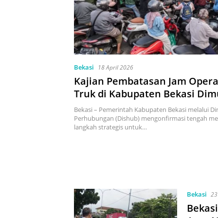
Bekasi
18 April 2026
Kajian Pembatasan Jam Opera
Truk di Kabupaten Bekasi Dim
Bekasi – Pemerintah Kabupaten Bekasi melalui Di
Perhubungan (Dishub) mengonfirmasi tengah m
langkah strategis untuk…
Bekasi
23
Bekasi