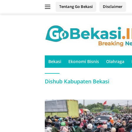
Langsung
Tentang Go Bekasi
Disclaimer
ke
konten
Bekasi
Ekonomi Bisnis
Olahraga
Dishub Kabupaten Bekasi