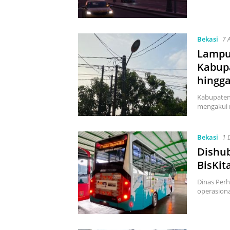
Bekasi
7 
Lampu
Kabup
hingga
Kabupaten
mengakui 
Bekasi
1 
Dishu
BisKit
Dinas Per
operasiona