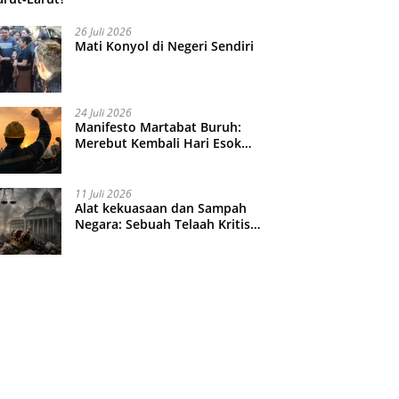
26 Juli 2026
Mati Konyol di Negeri Sendiri
24 Juli 2026
Manifesto Martabat Buruh:
Merebut Kembali Hari Esok
yang Dijual Murah
11 Juli 2026
Alat kekuasaan dan Sampah
Negara: Sebuah Telaah Kritis
atas Turbulensi Penegakkan
Hukum?