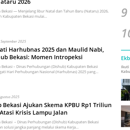
ataru 2026
9
Bekasi — Menjelang libur Natal dan Tahun Baru (Nataru) 2026,
h Kabupaten Bekasi mulai…
1
 September 2025
ati Harhubnas 2025 dan Maulid Nabi,
ub Bekasi: Momen Intropeksi
Ekb
 Bekasi – Dinas Perhubungan (Dishub) Kabupaten Bekasi
Ikut
Kabu
ati Hari Perhubungan Nasional (Harhubnas) 2025 yang…
Agustus 2025
 Bekasi Ajukan Skema KPBU Rp1 Triliun
Atasi Krisis Lampu Jalan
 Bekasi – Dinas Perhubungan (Dishub) Kabupaten Bekasi
 solusi jangka panjang melalui skema Kerja…