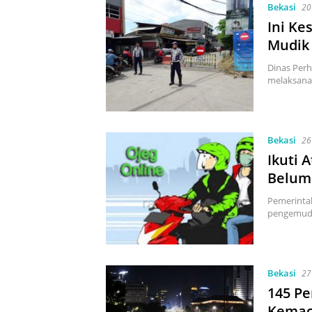
Bekasi
20
Ini Ke
Mudik
Dinas Per
melaksana
Bekasi
26
Ikuti 
Belum
Pemerinta
pengemudi
Bekasi
27
145 Pe
Kemac