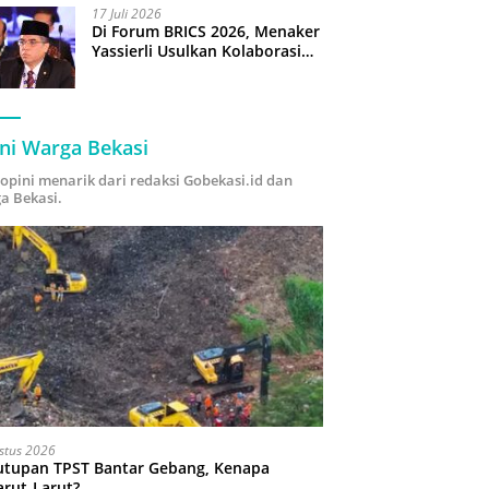
17 Juli 2026
Di Forum BRICS 2026, Menaker
Yassierli Usulkan Kolaborasi
“Future Skills Forecasting”
demi Hadapi Era Ekonomi
Hijau
ni Warga Bekasi
i opini menarik dari redaksi Gobekasi.id dan
a Bekasi.
stus 2026
utupan TPST Bantar Gebang, Kenapa
arut-Larut?