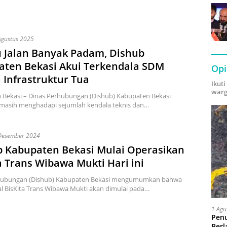
Agustus 2025
 Jalan Banyak Padam, Dishub
aten Bekasi Akui Terkendala SDM
Opi
 Infrastruktur Tua
Ikut
warg
 Bekasi – Dinas Perhubungan (Dishub) Kabupaten Bekasi
masih menghadapi sejumlah kendala teknis dan…
Desember 2024
b Kabupaten Bekasi Mulai Operasikan
a Trans Wibawa Mukti Hari ini
hubungan (Dishub) Kabupaten Bekasi mengumumkan bahwa
l BisKita Trans Wibawa Mukti akan dimulai pada…
1 Agu
Pen
Berl