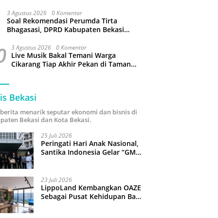
3 Agustus 2026
0 Komentar
Soal Rekomendasi Perumda Tirta
Bhagasasi, DPRD Kabupaten Bekasi
bakal Panggil Dewan Pengawas
0
3 Agustus 2026
0 Komentar
Live Musik Bakal Temani Warga
Cikarang Tiap Akhir Pekan di Taman
Sehati
is Bekasi
i berita menarik seputar ekonomi dan bisnis di
paten Bekasi dan Kota Bekasi.
25 Juli 2026
Peringati Hari Anak Nasional,
Santika Indonesia Gelar “GM
For A Day 2026”: 43 Anak
Pimpin Operasional Hotel
23 Juli 2026
LippoLand Kembangkan OAZE
Sebagai Pusat Kehidupan Baru
di Cikarang