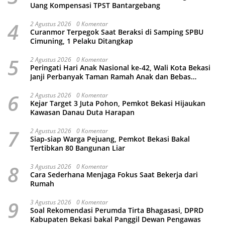
Uang Kompensasi TPST Bantargebang
4
2 Agustus 2026
0 Komentar
Curanmor Terpegok Saat Beraksi di Samping SPBU
Cimuning, 1 Pelaku Ditangkap
5
2 Agustus 2026
0 Komentar
Peringati Hari Anak Nasional ke-42, Wali Kota Bekasi
Janji Perbanyak Taman Ramah Anak dan Bebas
Perundungan
6
2 Agustus 2026
0 Komentar
Kejar Target 3 Juta Pohon, Pemkot Bekasi Hijaukan
Kawasan Danau Duta Harapan
7
2 Agustus 2026
0 Komentar
Siap-siap Warga Pejuang, Pemkot Bekasi Bakal
Tertibkan 80 Bangunan Liar
8
3 Agustus 2026
0 Komentar
Cara Sederhana Menjaga Fokus Saat Bekerja dari
Rumah
9
3 Agustus 2026
0 Komentar
Soal Rekomendasi Perumda Tirta Bhagasasi, DPRD
Kabupaten Bekasi bakal Panggil Dewan Pengawas