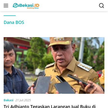
Langsung
ke
konten
Dana BOS
Bekasi
21 Juli 2025
Tri Adhianto Tegaskan Larangan Jual Buku di