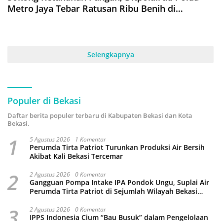
Metro Jaya Tebar Ratusan Ribu Benih di
Muaragembong
Selengkapnya
Populer di Bekasi
Daftar berita populer terbaru di Kabupaten Bekasi dan Kota
Bekasi.
1
5 Agustus 2026
1 Komentar
Perumda Tirta Patriot Turunkan Produksi Air Bersih
Akibat Kali Bekasi Tercemar
2
2 Agustus 2026
0 Komentar
Gangguan Pompa Intake IPA Pondok Ungu, Suplai Air
Perumda Tirta Patriot di Sejumlah Wilayah Bekasi
Terganggu
3
2 Agustus 2026
0 Komentar
IPPS Indonesia Cium “Bau Busuk” dalam Pengelolaan