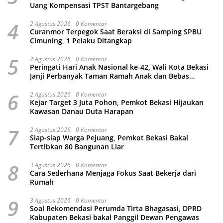
Uang Kompensasi TPST Bantargebang
4
2 Agustus 2026
0 Komentar
Curanmor Terpegok Saat Beraksi di Samping SPBU
Cimuning, 1 Pelaku Ditangkap
5
2 Agustus 2026
0 Komentar
Peringati Hari Anak Nasional ke-42, Wali Kota Bekasi
Janji Perbanyak Taman Ramah Anak dan Bebas
Perundungan
6
2 Agustus 2026
0 Komentar
Kejar Target 3 Juta Pohon, Pemkot Bekasi Hijaukan
Kawasan Danau Duta Harapan
7
2 Agustus 2026
0 Komentar
Siap-siap Warga Pejuang, Pemkot Bekasi Bakal
Tertibkan 80 Bangunan Liar
8
3 Agustus 2026
0 Komentar
Cara Sederhana Menjaga Fokus Saat Bekerja dari
Rumah
9
3 Agustus 2026
0 Komentar
Soal Rekomendasi Perumda Tirta Bhagasasi, DPRD
Kabupaten Bekasi bakal Panggil Dewan Pengawas