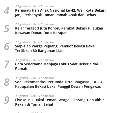
4
2 Agustus 2026
0 Komentar
Peringati Hari Anak Nasional ke-42, Wali Kota Bekasi
Janji Perbanyak Taman Ramah Anak dan Bebas
Perundungan
5
2 Agustus 2026
0 Komentar
Kejar Target 3 Juta Pohon, Pemkot Bekasi Hijaukan
Kawasan Danau Duta Harapan
6
2 Agustus 2026
0 Komentar
Siap-siap Warga Pejuang, Pemkot Bekasi Bakal
Tertibkan 80 Bangunan Liar
7
3 Agustus 2026
0 Komentar
Cara Sederhana Menjaga Fokus Saat Bekerja dari
Rumah
8
3 Agustus 2026
0 Komentar
Soal Rekomendasi Perumda Tirta Bhagasasi, DPRD
Kabupaten Bekasi bakal Panggil Dewan Pengawas
9
3 Agustus 2026
0 Komentar
Live Musik Bakal Temani Warga Cikarang Tiap Akhir
Pekan di Taman Sehati