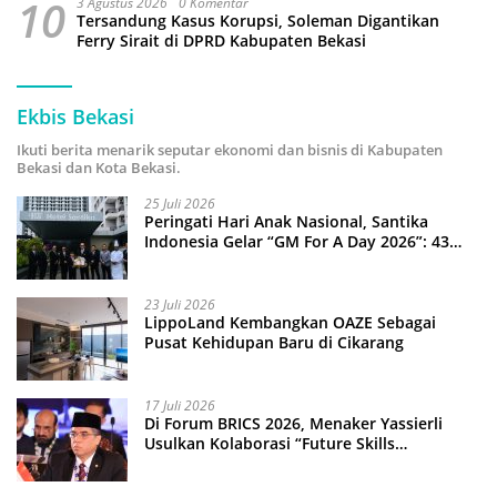
10
3 Agustus 2026
0 Komentar
Tersandung Kasus Korupsi, Soleman Digantikan
Ferry Sirait di DPRD Kabupaten Bekasi
Ekbis Bekasi
Ikuti berita menarik seputar ekonomi dan bisnis di Kabupaten
Bekasi dan Kota Bekasi.
25 Juli 2026
Peringati Hari Anak Nasional, Santika
Indonesia Gelar “GM For A Day 2026”: 43
Anak Pimpin Operasional Hotel
23 Juli 2026
LippoLand Kembangkan OAZE Sebagai
Pusat Kehidupan Baru di Cikarang
17 Juli 2026
Di Forum BRICS 2026, Menaker Yassierli
Usulkan Kolaborasi “Future Skills
Forecasting” demi Hadapi Era Ekonomi
Hijau