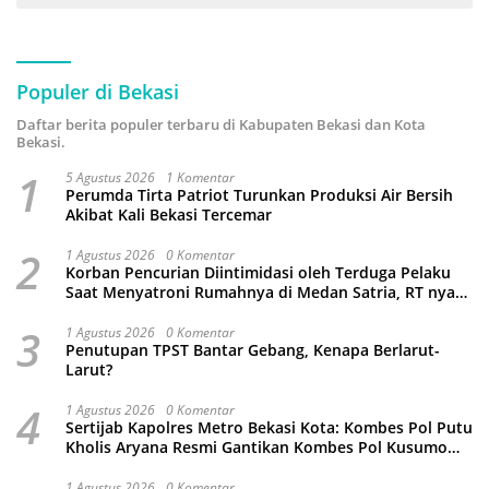
Populer di Bekasi
Daftar berita populer terbaru di Kabupaten Bekasi dan Kota
Bekasi.
1
5 Agustus 2026
1 Komentar
Perumda Tirta Patriot Turunkan Produksi Air Bersih
Akibat Kali Bekasi Tercemar
2
1 Agustus 2026
0 Komentar
Korban Pencurian Diintimidasi oleh Terduga Pelaku
Saat Menyatroni Rumahnya di Medan Satria, RT nya
Malah Ikut-Ikutan!
3
1 Agustus 2026
0 Komentar
Penutupan TPST Bantar Gebang, Kenapa Berlarut-
Larut?
4
1 Agustus 2026
0 Komentar
Sertijab Kapolres Metro Bekasi Kota: Kombes Pol Putu
Kholis Aryana Resmi Gantikan Kombes Pol Kusumo
Wahyu Bintoro
1 Agustus 2026
0 Komentar