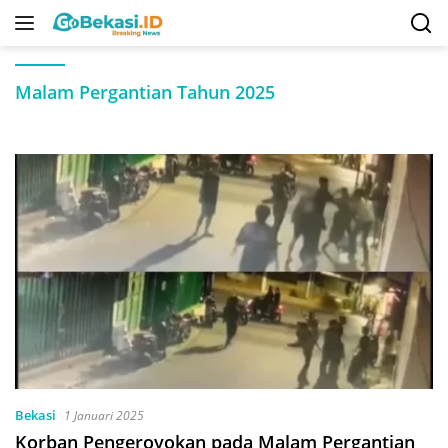
Langsung
ke
konten
Malam Pergantian Tahun 2025
Bekasi
1 Januari 2025
Korban Pengeroyokan pada Malam Pergantian