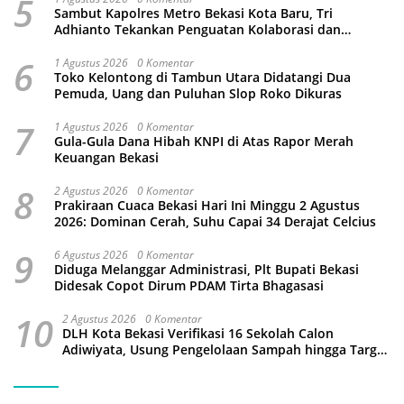
5
Sambut Kapolres Metro Bekasi Kota Baru, Tri
Adhianto Tekankan Penguatan Kolaborasi dan
Kamtibmas
6
1 Agustus 2026
0 Komentar
Toko Kelontong di Tambun Utara Didatangi Dua
Pemuda, Uang dan Puluhan Slop Roko Dikuras
7
1 Agustus 2026
0 Komentar
Gula-Gula Dana Hibah KNPI di Atas Rapor Merah
Keuangan Bekasi
8
2 Agustus 2026
0 Komentar
Prakiraan Cuaca Bekasi Hari Ini Minggu 2 Agustus
2026: Dominan Cerah, Suhu Capai 34 Derajat Celcius
9
6 Agustus 2026
0 Komentar
Diduga Melanggar Administrasi, Plt Bupati Bekasi
Didesak Copot Dirum PDAM Tirta Bhagasasi
10
2 Agustus 2026
0 Komentar
DLH Kota Bekasi Verifikasi 16 Sekolah Calon
Adiwiyata, Usung Pengelolaan Sampah hingga Target
3 Juta Pohon