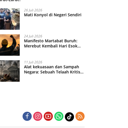
26 Juli 2026
Mati Konyol di Negeri Sendiri
24 Juli 2026
Manifesto Martabat Buruh:
Merebut Kembali Hari Esok
yang Dijual Murah
11 Juli 2026
Alat kekuasaan dan Sampah
Negara: Sebuah Telaah Kritis
atas Turbulensi Penegakkan
Hukum?