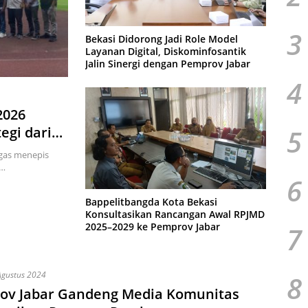
3
Bekasi Didorong Jadi Role Model
Layanan Digital, Diskominfosantik
Jalin Sinergi dengan Pemprov Jabar
4
2026
5
egi dari
r Gotong
egas menepis
n…
6
Bappelitbangda Kota Bekasi
Konsultasikan Rancangan Awal RPJMD
2025–2029 ke Pemprov Jabar
7
Agustus 2024
8
ov Jabar Gandeng Media Komunitas