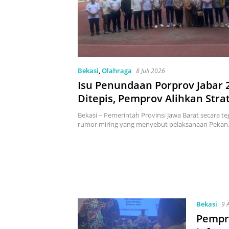
Bekasi
,
Olahraga
8 Juli 2026
Isu Penundaan Porprov Jabar 
Ditepis, Pemprov Alihkan Strat
Bangun Venue Baru ke Klaste
Bekasi – Pemerintah Provinsi Jawa Barat secara t
Royong
rumor miring yang menyebut pelaksanaan Peka
Bekasi
9 
Pempr