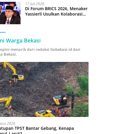
17 Juli 2026
Di Forum BRICS 2026, Menaker
Yassierli Usulkan Kolaborasi
“Future Skills Forecasting”
demi Hadapi Era Ekonomi
Hijau
ni Warga Bekasi
i opini menarik dari redaksi Gobekasi.id dan
a Bekasi.
stus 2026
utupan TPST Bantar Gebang, Kenapa
arut-Larut?