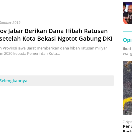
Oktober 2019
ov Jabar Berikan Dana Hibah Ratusan
 setelah Kota Bekasi Ngotot Gabung DKI
Opi
 Provinsi Jawa Barat memberikan dana hibah ratusan miliyar
Ikut
warg
un 2020 kepada Pemerintah Kota…
Selengkapnya
1 Agu
Pen
Berl