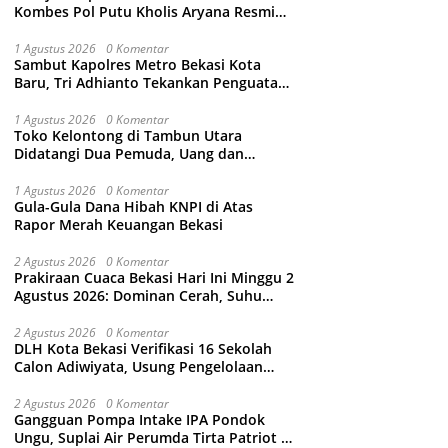
Kombes Pol Putu Kholis Aryana Resmi
Gantikan Kombes Pol Kusumo Wahyu
Bintoro
1 Agustus 2026
0 Komentar
Sambut Kapolres Metro Bekasi Kota
Baru, Tri Adhianto Tekankan Penguatan
Kolaborasi dan Kamtibmas
1 Agustus 2026
0 Komentar
Toko Kelontong di Tambun Utara
Didatangi Dua Pemuda, Uang dan
Puluhan Slop Roko Dikuras
1 Agustus 2026
0 Komentar
Gula-Gula Dana Hibah KNPI di Atas
Rapor Merah Keuangan Bekasi
2 Agustus 2026
0 Komentar
Prakiraan Cuaca Bekasi Hari Ini Minggu 2
Agustus 2026: Dominan Cerah, Suhu
Capai 34 Derajat Celcius
2 Agustus 2026
0 Komentar
DLH Kota Bekasi Verifikasi 16 Sekolah
Calon Adiwiyata, Usung Pengelolaan
Sampah hingga Target 3 Juta Pohon
2 Agustus 2026
0 Komentar
Gangguan Pompa Intake IPA Pondok
Ungu, Suplai Air Perumda Tirta Patriot di