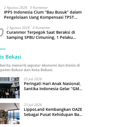
Sejumlah Wilayah Bekasi Terganggu
2 Agustus 2026
0 Komentar
IPPS Indonesia Cium “Bau Busuk” dalam
Pengelolaan Uang Kompensasi TPST
Bantargebang
0
2 Agustus 2026
0 Komentar
Curanmor Terpegok Saat Beraksi di
Samping SPBU Cimuning, 1 Pelaku
Ditangkap
is Bekasi
i berita menarik seputar ekonomi dan bisnis di
paten Bekasi dan Kota Bekasi.
25 Juli 2026
Peringati Hari Anak Nasional,
Santika Indonesia Gelar “GM
For A Day 2026”: 43 Anak
Pimpin Operasional Hotel
23 Juli 2026
LippoLand Kembangkan OAZE
Sebagai Pusat Kehidupan Baru
di Cikarang