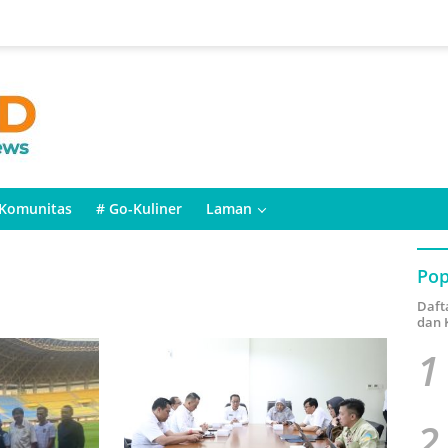
Komunitas
# Go-Kuliner
Laman
Pop
Daft
dan 
1
2