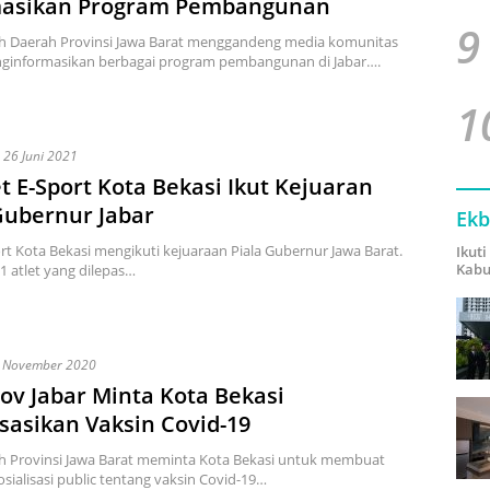
masikan Program Pembangunan
9
h Daerah Provinsi Jawa Barat menggandeng media komunitas
ginformasikan berbagai program pembangunan di Jabar….
1
26 Juni 2021
et E-Sport Kota Bekasi Ikut Kejuaran
Gubernur Jabar
Ekb
ort Kota Bekasi mengikuti kejuaraan Piala Gubernur Jawa Barat.
Ikut
Kabu
1 atlet yang dilepas…
 November 2020
v Jabar Minta Kota Bekasi
isasikan Vaksin Covid-19
h Provinsi Jawa Barat meminta Kota Bekasi untuk membuat
sialisasi public tentang vaksin Covid-19…