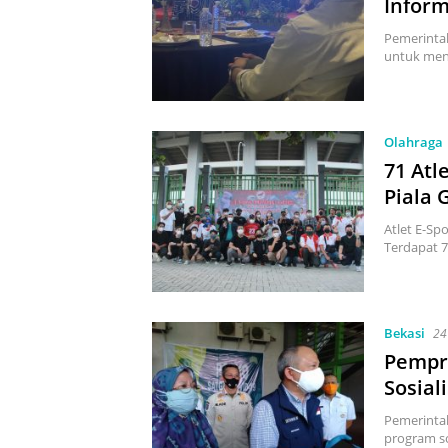
Infor
Pemerinta
untuk men
Olahraga
71 Atl
Piala 
Atlet E-Sp
Terdapat 7
Bekasi
24
Pempro
Sosial
Pemerinta
program so