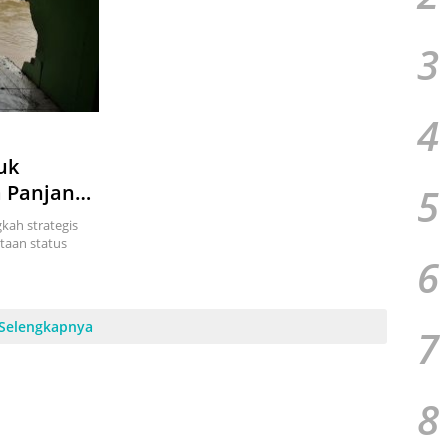
3
4
uk
5
a Panjang
kah strategis
taan status
6
Selengkapnya
7
8