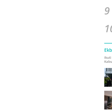
9
1
Ekb
Ikut
Kabu