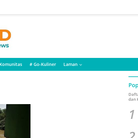
Komunitas
# Go-Kuliner
Laman
Pop
Daft
dan 
1
2