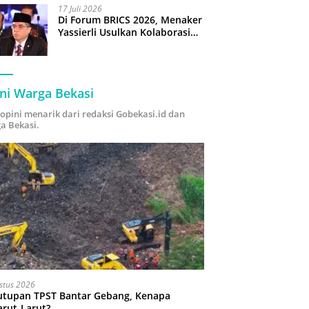
17 Juli 2026
Di Forum BRICS 2026, Menaker
Yassierli Usulkan Kolaborasi
“Future Skills Forecasting”
demi Hadapi Era Ekonomi
Hijau
ni Warga Bekasi
i opini menarik dari redaksi Gobekasi.id dan
a Bekasi.
stus 2026
utupan TPST Bantar Gebang, Kenapa
arut-Larut?