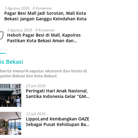
Kabupaten Bekasi
3 Agustus 2026
0 Komentar
Pagar Besi Mall Jadi Sorotan, Wali Kota
Bekasi: Jangan Ganggu Keindahan Kota
0
3 Agustus 2026
0 Komentar
Heboh Pagar Besi di Mall, Kapolres
Pastikan Kota Bekasi Aman dan
Kondusif
is Bekasi
i berita menarik seputar ekonomi dan bisnis di
paten Bekasi dan Kota Bekasi.
25 Juli 2026
Peringati Hari Anak Nasional,
Santika Indonesia Gelar “GM
For A Day 2026”: 43 Anak
Pimpin Operasional Hotel
23 Juli 2026
LippoLand Kembangkan OAZE
Sebagai Pusat Kehidupan Baru
di Cikarang