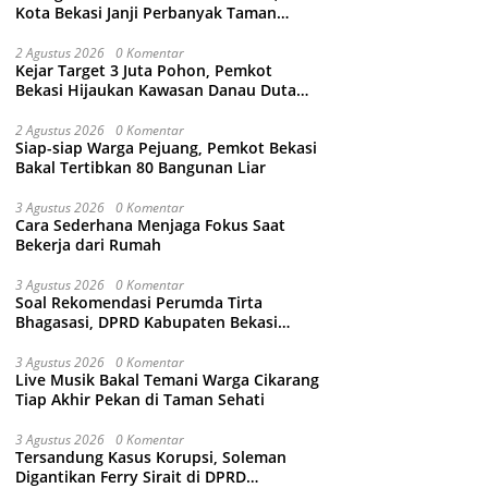
Kota Bekasi Janji Perbanyak Taman
Ramah Anak dan Bebas Perundungan
2 Agustus 2026
0 Komentar
Kejar Target 3 Juta Pohon, Pemkot
Bekasi Hijaukan Kawasan Danau Duta
Harapan
2 Agustus 2026
0 Komentar
Siap-siap Warga Pejuang, Pemkot Bekasi
Bakal Tertibkan 80 Bangunan Liar
3 Agustus 2026
0 Komentar
Cara Sederhana Menjaga Fokus Saat
Bekerja dari Rumah
3 Agustus 2026
0 Komentar
Soal Rekomendasi Perumda Tirta
Bhagasasi, DPRD Kabupaten Bekasi
bakal Panggil Dewan Pengawas
3 Agustus 2026
0 Komentar
Live Musik Bakal Temani Warga Cikarang
Tiap Akhir Pekan di Taman Sehati
3 Agustus 2026
0 Komentar
Tersandung Kasus Korupsi, Soleman
Digantikan Ferry Sirait di DPRD