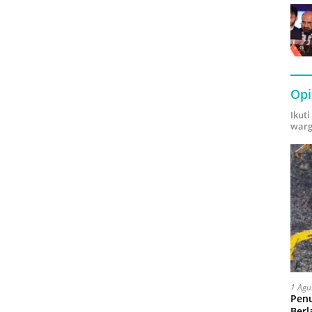
Opi
Ikut
warg
1 Agu
Pen
Berl