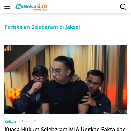
Langsung
ke
konten
Pertikaian Selebgram di Jaksel
Bekasi
4 Juni 2026
Kuasa Hukum Selebgram MIA Ungkap Fakta dan