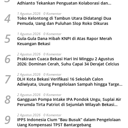
Adhianto Tekankan Penguatan Kolaborasi dan
Kamtibmas
4
1 Agustus 2026
0 Komentar
Toko Kelontong di Tambun Utara Didatangi Dua
Pemuda, Uang dan Puluhan Slop Roko Dikuras
5
1 Agustus 2026
0 Komentar
Gula-Gula Dana Hibah KNPI di Atas Rapor Merah
Keuangan Bekasi
6
2 Agustus 2026
0 Komentar
Prakiraan Cuaca Bekasi Hari Ini Minggu 2 Agustus
2026: Dominan Cerah, Suhu Capai 34 Derajat Celcius
7
2 Agustus 2026
0 Komentar
DLH Kota Bekasi Verifikasi 16 Sekolah Calon
Adiwiyata, Usung Pengelolaan Sampah hingga Target
3 Juta Pohon
8
2 Agustus 2026
0 Komentar
Gangguan Pompa Intake IPA Pondok Ungu, Suplai Air
Perumda Tirta Patriot di Sejumlah Wilayah Bekasi
Terganggu
9
2 Agustus 2026
0 Komentar
IPPS Indonesia Cium “Bau Busuk” dalam Pengelolaan
Uang Kompensasi TPST Bantargebang