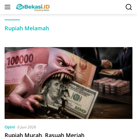
Langsung
ke
konten
Rupiah Melamah
Opini
6 Juni 2026
Rupiah Murah, Rasuah Meriah