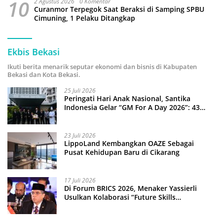
10
2 Agustus 2026
0 Komentar
Curanmor Terpegok Saat Beraksi di Samping SPBU
Cimuning, 1 Pelaku Ditangkap
Ekbis Bekasi
Ikuti berita menarik seputar ekonomi dan bisnis di Kabupaten
Bekasi dan Kota Bekasi.
25 Juli 2026
Peringati Hari Anak Nasional, Santika
Indonesia Gelar “GM For A Day 2026”: 43
Anak Pimpin Operasional Hotel
23 Juli 2026
LippoLand Kembangkan OAZE Sebagai
Pusat Kehidupan Baru di Cikarang
17 Juli 2026
Di Forum BRICS 2026, Menaker Yassierli
Usulkan Kolaborasi “Future Skills
Forecasting” demi Hadapi Era Ekonomi
Hijau