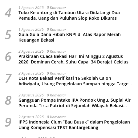
Kamtibmas
4
1 Agustus 2026
0 Komentar
Toko Kelontong di Tambun Utara Didatangi Dua
Pemuda, Uang dan Puluhan Slop Roko Dikuras
5
1 Agustus 2026
0 Komentar
Gula-Gula Dana Hibah KNPI di Atas Rapor Merah
Keuangan Bekasi
6
2 Agustus 2026
0 Komentar
Prakiraan Cuaca Bekasi Hari Ini Minggu 2 Agustus
2026: Dominan Cerah, Suhu Capai 34 Derajat Celcius
7
2 Agustus 2026
0 Komentar
DLH Kota Bekasi Verifikasi 16 Sekolah Calon
Adiwiyata, Usung Pengelolaan Sampah hingga Target
3 Juta Pohon
8
2 Agustus 2026
0 Komentar
Gangguan Pompa Intake IPA Pondok Ungu, Suplai Air
Perumda Tirta Patriot di Sejumlah Wilayah Bekasi
Terganggu
9
2 Agustus 2026
0 Komentar
IPPS Indonesia Cium “Bau Busuk” dalam Pengelolaan
Uang Kompensasi TPST Bantargebang