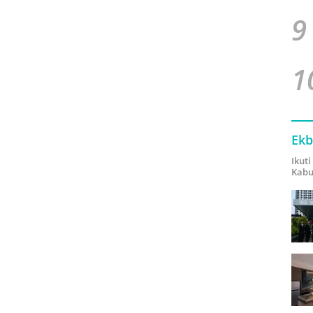
9
1
Ekb
Ikut
Kabu