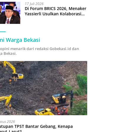
17 Juli 2026
Di Forum BRICS 2026, Menaker
Yassierli Usulkan Kolaborasi
“Future Skills Forecasting”
demi Hadapi Era Ekonomi
Hijau
ni Warga Bekasi
i opini menarik dari redaksi Gobekasi.id dan
a Bekasi.
stus 2026
utupan TPST Bantar Gebang, Kenapa
arut-Larut?