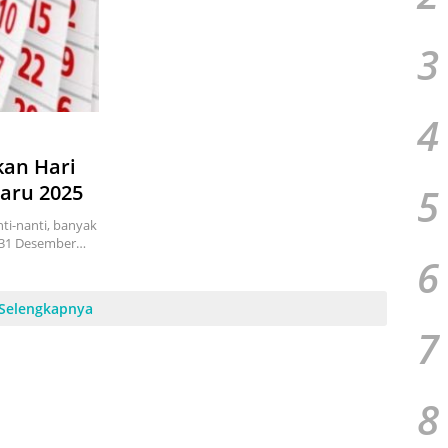
3
4
kan Hari
5
Baru 2025
nti-nanti, banyak
l 31 Desember…
6
Selengkapnya
7
8