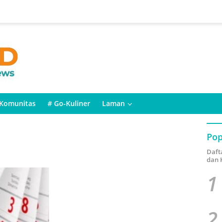
Komunitas
# Go-Kuliner
Laman
Pop
Daft
dan 
1
2