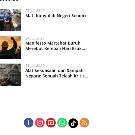
26 Juli 2026
Mati Konyol di Negeri Sendiri
24 Juli 2026
Manifesto Martabat Buruh:
Merebut Kembali Hari Esok
yang Dijual Murah
11 Juli 2026
Alat kekuasaan dan Sampah
Negara: Sebuah Telaah Kritis
atas Turbulensi Penegakkan
Hukum?