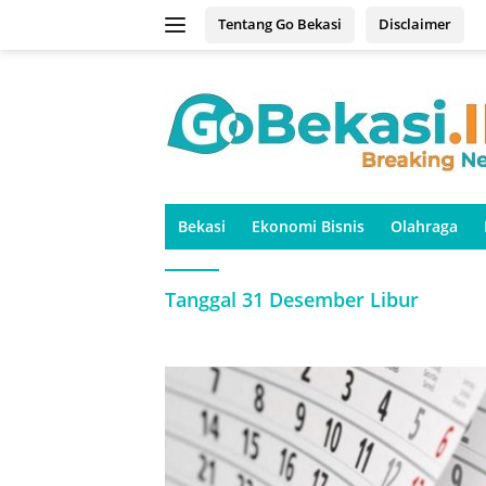
Langsung
Tentang Go Bekasi
Disclaimer
ke
konten
Bekasi
Ekonomi Bisnis
Olahraga
Tanggal 31 Desember Libur