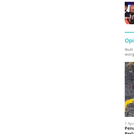
Opi
Ikut
warg
1 Agu
Pen
Berl