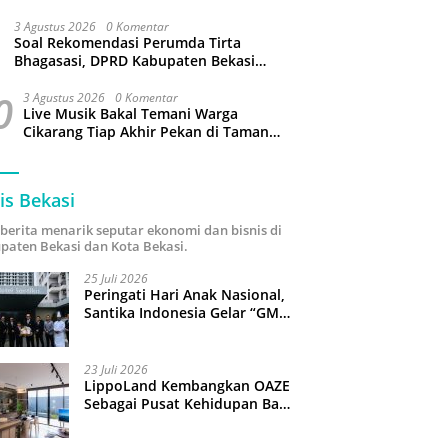
3 Agustus 2026
0 Komentar
Soal Rekomendasi Perumda Tirta
Bhagasasi, DPRD Kabupaten Bekasi
bakal Panggil Dewan Pengawas
0
3 Agustus 2026
0 Komentar
Live Musik Bakal Temani Warga
Cikarang Tiap Akhir Pekan di Taman
Sehati
is Bekasi
i berita menarik seputar ekonomi dan bisnis di
paten Bekasi dan Kota Bekasi.
25 Juli 2026
Peringati Hari Anak Nasional,
Santika Indonesia Gelar “GM
For A Day 2026”: 43 Anak
Pimpin Operasional Hotel
23 Juli 2026
LippoLand Kembangkan OAZE
Sebagai Pusat Kehidupan Baru
di Cikarang