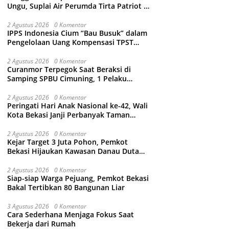
Ungu, Suplai Air Perumda Tirta Patriot di
Sejumlah Wilayah Bekasi Terganggu
2 Agustus 2026
0 Komentar
IPPS Indonesia Cium “Bau Busuk” dalam
Pengelolaan Uang Kompensasi TPST
Bantargebang
2 Agustus 2026
0 Komentar
Curanmor Terpegok Saat Beraksi di
Samping SPBU Cimuning, 1 Pelaku
Ditangkap
2 Agustus 2026
0 Komentar
Peringati Hari Anak Nasional ke-42, Wali
Kota Bekasi Janji Perbanyak Taman
Ramah Anak dan Bebas Perundungan
2 Agustus 2026
0 Komentar
Kejar Target 3 Juta Pohon, Pemkot
Bekasi Hijaukan Kawasan Danau Duta
Harapan
2 Agustus 2026
0 Komentar
Siap-siap Warga Pejuang, Pemkot Bekasi
Bakal Tertibkan 80 Bangunan Liar
3 Agustus 2026
0 Komentar
Cara Sederhana Menjaga Fokus Saat
Bekerja dari Rumah