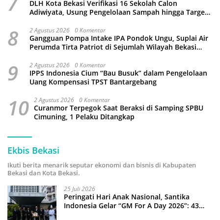
7
DLH Kota Bekasi Verifikasi 16 Sekolah Calon
Adiwiyata, Usung Pengelolaan Sampah hingga Target
3 Juta Pohon
8
2 Agustus 2026
0 Komentar
Gangguan Pompa Intake IPA Pondok Ungu, Suplai Air
Perumda Tirta Patriot di Sejumlah Wilayah Bekasi
Terganggu
9
2 Agustus 2026
0 Komentar
IPPS Indonesia Cium “Bau Busuk” dalam Pengelolaan
Uang Kompensasi TPST Bantargebang
10
2 Agustus 2026
0 Komentar
Curanmor Terpegok Saat Beraksi di Samping SPBU
Cimuning, 1 Pelaku Ditangkap
Ekbis Bekasi
Ikuti berita menarik seputar ekonomi dan bisnis di Kabupaten
Bekasi dan Kota Bekasi.
25 Juli 2026
Peringati Hari Anak Nasional, Santika
Indonesia Gelar “GM For A Day 2026”: 43
Anak Pimpin Operasional Hotel