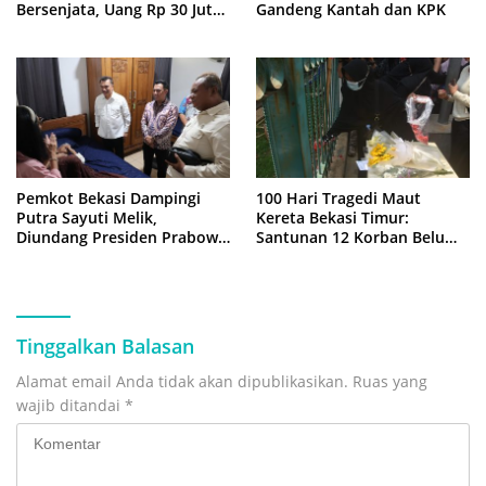
Bersenjata, Uang Rp 30 Juta
Gandeng Kantah dan KPK
Raib
Pemkot Bekasi Dampingi
100 Hari Tragedi Maut
Putra Sayuti Melik,
Kereta Bekasi Timur:
Diundang Presiden Prabowo
Santunan 12 Korban Belum
ke Istana Negara
Cair, Keluarga Tagih
Kepastian
Tinggalkan Balasan
Alamat email Anda tidak akan dipublikasikan.
Ruas yang
wajib ditandai
*