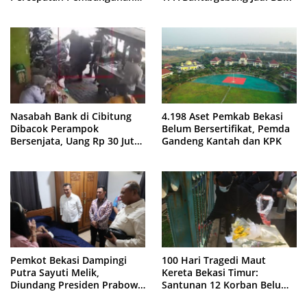
Jembatan KCM Wisma Asri
Nasabah Bank di Cibitung
4.198 Aset Pemkab Bekasi
Dibacok Perampok
Belum Bersertifikat, Pemda
Bersenjata, Uang Rp 30 Juta
Gandeng Kantah dan KPK
Raib
Pemkot Bekasi Dampingi
100 Hari Tragedi Maut
Putra Sayuti Melik,
Kereta Bekasi Timur:
Diundang Presiden Prabowo
Santunan 12 Korban Belum
ke Istana Negara
Cair, Keluarga Tagih