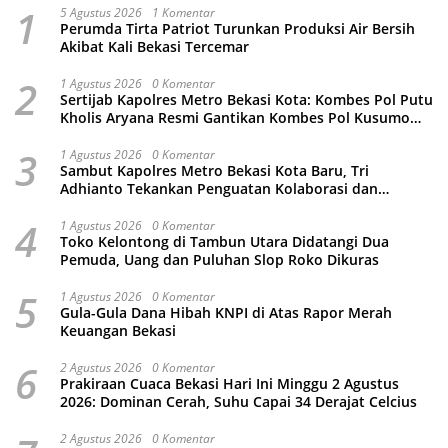
1
5 Agustus 2026
1 Komentar
Perumda Tirta Patriot Turunkan Produksi Air Bersih
Akibat Kali Bekasi Tercemar
2
1 Agustus 2026
0 Komentar
Sertijab Kapolres Metro Bekasi Kota: Kombes Pol Putu
Kholis Aryana Resmi Gantikan Kombes Pol Kusumo
Wahyu Bintoro
3
1 Agustus 2026
0 Komentar
Sambut Kapolres Metro Bekasi Kota Baru, Tri
Adhianto Tekankan Penguatan Kolaborasi dan
Kamtibmas
4
1 Agustus 2026
0 Komentar
Toko Kelontong di Tambun Utara Didatangi Dua
Pemuda, Uang dan Puluhan Slop Roko Dikuras
5
1 Agustus 2026
0 Komentar
Gula-Gula Dana Hibah KNPI di Atas Rapor Merah
Keuangan Bekasi
6
2 Agustus 2026
0 Komentar
Prakiraan Cuaca Bekasi Hari Ini Minggu 2 Agustus
2026: Dominan Cerah, Suhu Capai 34 Derajat Celcius
2 Agustus 2026
0 Komentar