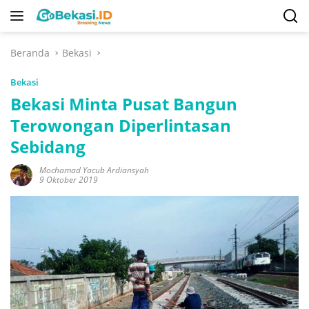
Langsung
ke
konten
Beranda
Bekasi
Bekasi
Bekasi Minta Pusat Bangun
Terowongan Diperlintasan
Sebidang
Mochamad Yacub Ardiansyah
9 Oktober 2019