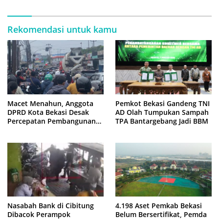
Kepastian
Rekomendasi untuk kamu
Macet Menahun, Anggota
Pemkot Bekasi Gandeng TNI
DPRD Kota Bekasi Desak
AD Olah Tumpukan Sampah
Percepatan Pembangunan
TPA Bantargebang Jadi BBM
Jembatan KCM Wisma Asri
Nasabah Bank di Cibitung
4.198 Aset Pemkab Bekasi
Dibacok Perampok
Belum Bersertifikat, Pemda