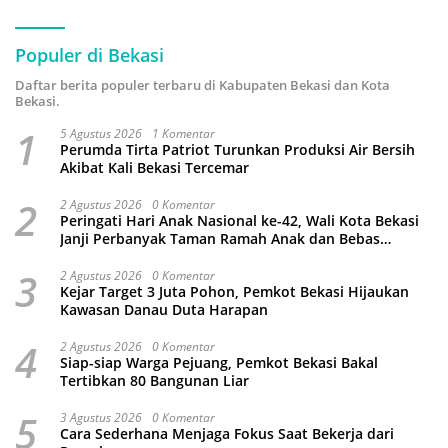
Populer di Bekasi
Daftar berita populer terbaru di Kabupaten Bekasi dan Kota
Bekasi.
1
5 Agustus 2026
1 Komentar
Perumda Tirta Patriot Turunkan Produksi Air Bersih
Akibat Kali Bekasi Tercemar
2
2 Agustus 2026
0 Komentar
Peringati Hari Anak Nasional ke-42, Wali Kota Bekasi
Janji Perbanyak Taman Ramah Anak dan Bebas
Perundungan
3
2 Agustus 2026
0 Komentar
Kejar Target 3 Juta Pohon, Pemkot Bekasi Hijaukan
Kawasan Danau Duta Harapan
4
2 Agustus 2026
0 Komentar
Siap-siap Warga Pejuang, Pemkot Bekasi Bakal
Tertibkan 80 Bangunan Liar
5
3 Agustus 2026
0 Komentar
Cara Sederhana Menjaga Fokus Saat Bekerja dari