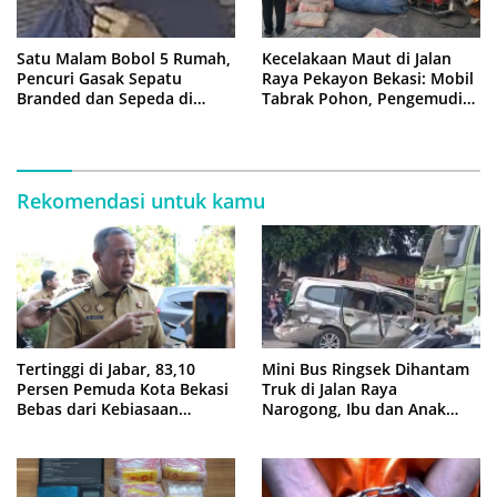
Satu Malam Bobol 5 Rumah,
Kecelakaan Maut di Jalan
Pencuri Gasak Sepatu
Raya Pekayon Bekasi: Mobil
Branded dan Sepeda di
Tabrak Pohon, Pengemudi
Cluster Jatisampurna
Tewas Terjepit
Rekomendasi untuk kamu
Tertinggi di Jabar, 83,10
Mini Bus Ringsek Dihantam
Persen Pemuda Kota Bekasi
Truk di Jalan Raya
Bebas dari Kebiasaan
Narogong, Ibu dan Anak
Merokok
Dievakuasi ke Rumah Sakit