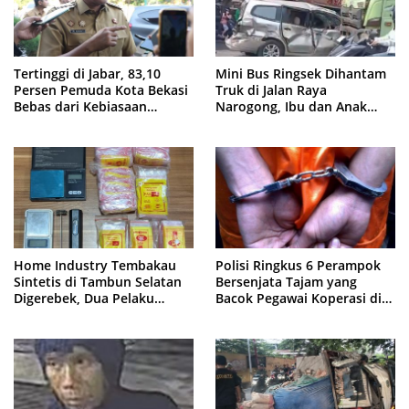
Tertinggi di Jabar, 83,10
Mini Bus Ringsek Dihantam
Persen Pemuda Kota Bekasi
Truk di Jalan Raya
Bebas dari Kebiasaan
Narogong, Ibu dan Anak
Merokok
Dievakuasi ke Rumah Sakit
Home Industry Tembakau
Polisi Ringkus 6 Perampok
Sintetis di Tambun Selatan
Bersenjata Tajam yang
Digerebek, Dua Pelaku
Bacok Pegawai Koperasi di
Diringkus Polisi
Cibitung