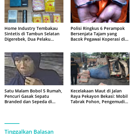
Home Industry Tembakau
Polisi Ringkus 6 Perampok
Sintetis di Tambun Selatan
Bersenjata Tajam yang
Digerebek, Dua Pelaku
Bacok Pegawai Koperasi di
Diringkus Polisi
Cibitung
Satu Malam Bobol 5 Rumah,
Kecelakaan Maut di Jalan
Pencuri Gasak Sepatu
Raya Pekayon Bekasi: Mobil
Branded dan Sepeda di
Tabrak Pohon, Pengemudi
Cluster Jatisampurna
Tewas Terjepit
Tinggalkan Balasan